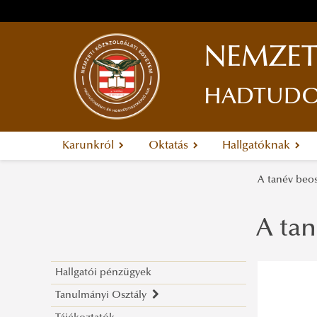
NEMZET
HADTUDOM
Karunkról
Oktatás
Hallgatóknak
A tanév beos
A ta
Hallgatói pénzügyek
Tanulmányi Osztály