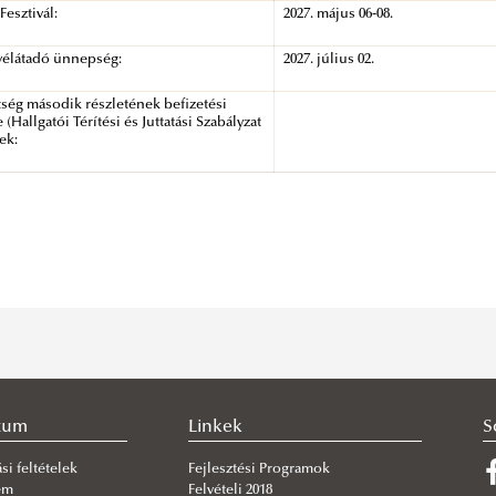
Fesztivál:
2027. május 06-08.
vélátadó ünnepség:
2027. július 02.
ség második részletének befizetési
 (Hallgatói Térítési és Juttatási Szabályzat
bek:
zum
Linkek
S
si feltételek
Fejlesztési Programok
em
Felvételi 2018