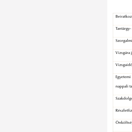
Beiratkoz
Tantárgy-
Szorgalm
Vizsgára 
Vizsgaidő
Egyetemi
nappali t
Szakdolg
Részletfi
Önköltség