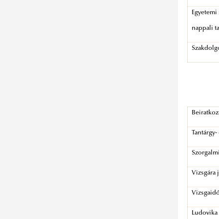
Pályázati felhívás kiemelt tanulmányi
gyakorlatáról
Egyetemi
ösztöndíjra – 2022/2023 tanév
Tájékoztató a Nemzetközi
nappali t
Magyarország és a közép-európai
Biztonság- és Védelempolitikai
térség az Európai Unióban. az Európai
alapszak kötelező szakmai
Szakdolg
Unió a világban
gyakorlatáról
Budapest Roma Ösztöndíjprogram
Formanyomtatványok
Mészáros Lázár honvédségi ösztöndíj
Elérhetőségek
BA Szakmai gyakorlat
pályázat
Szakmai gyakorlatok javasolt
megkezdéséhez szükséges
Beiratkoz
helyszínei
dokumentumok
Tantárgy-
MA Szakmai gyakorlat
Szorgalm
megkezdéséhez szükséges
Vizsgára 
dokumentumok
Szakmai gyakorlat igazolásához
Vizsgaidő
szükséges dokumentumok
Ludovika