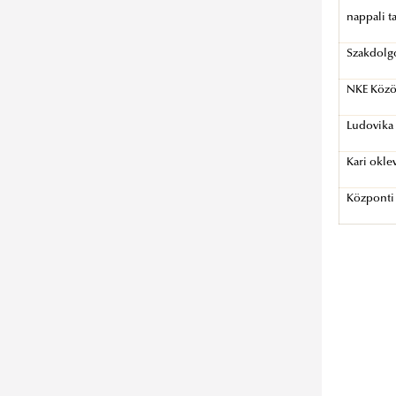
nappali t
Szakdolg
NKE Közös
Ludovika 
Kari okle
Központi 