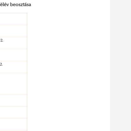
félév beosztása
2.
2.