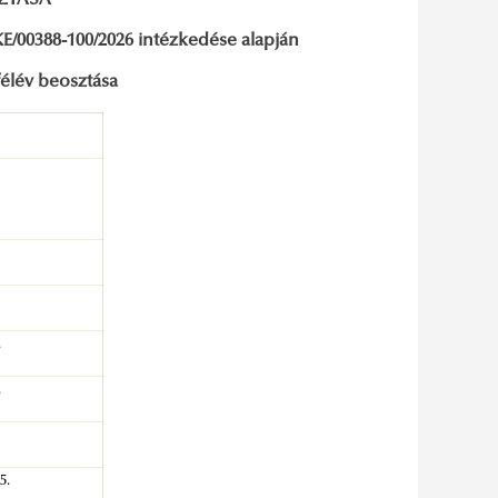
SZTÁSA
/00388-100/2026 intézkedése alapján
félév beosztása
.
.
5.