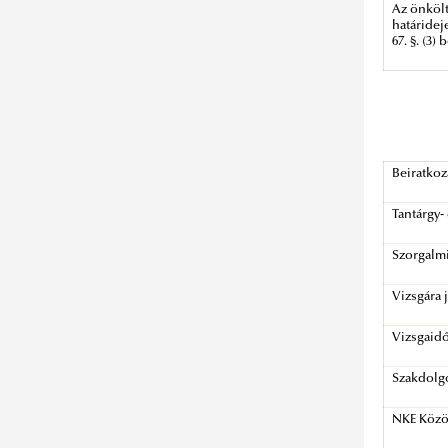
Az önkölt
határideje
67. §. (3) 
Beiratkoz
Tantárgy-
Szorgalm
Vizsgára 
Vizsgaidő
Szakdolg
NKE Közös