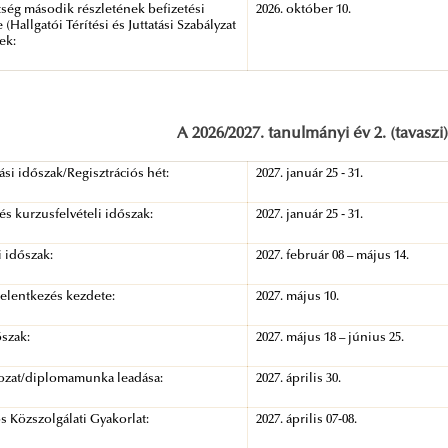
ség második részletének befizetési
2026. október 10.
 (Hallgatói Térítési és Juttatási Szabályzat
bek:
A 2026/2027. tanulmányi év 2. (tavaszi
ási időszak/Regisztrációs hét:
2027. január 25 - 31.
 és kurzusfelvételi időszak:
2027. január 25 - 31.
i időszak:
2027. február 08 – május 14.
jelentkezés kezdete:
2027. május 10.
szak:
2027. május 18 – június 25.
ozat/diplomamunka leadása:
2027. április 30.
 Közszolgálati Gyakorlat:
2027. április 07-08.