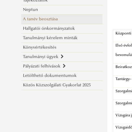
Tájékoztatók
Általános információk
Neptun
Munkatársak
A tanév beosztása
Munkarend
Hallgatói önkormányzatok
Nemzetközi Biztonság- és
Központi
Tanulmányi kérelem minták
Védelempolitikai Szak
Első évfo
Könyvértékesítés
Munkarend
bevonulás
Tanulmányi ügyek
Szakdolgozat/Diplomamunka
Pályázati felhívások
Nemzetközi Biztonság- és
Nyelvi validáció
Beiratkoz
Letölthető dokumentumok
Védelempolitikai mesterképzési szak
Rendszeres szociális ösztöndíj
Tantárgy-
Közös Közszolgálati Gyakorlat 2025
SZAKMAI GYAKORLAT
pályázati felhívás 2025/2026. I. félév
Szorgalmi
Tudományos Diákköri Ösztöndíj
Általános tájékoztató
Szorgalmi
2025/2026. 2. félév
Tájékoztató a Nemzetközi
Szakkollégiumi Ösztöndíj 2025/2026 2.
Biztonság- és Védelempolitikai
Vizsgára 
félév
mesterszak kötelező szakmai
Vizsgaidő