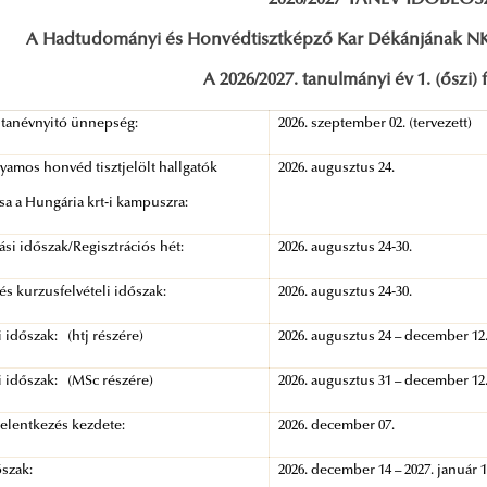
2026/2027 TANÉV IDŐBEO
A Hadtudományi és Honvédtisztképző Kar Dékánjának NKE
A 2026/2027. tanulmányi év 1. (őszi) 
 tanévnyitó ünnepség:
2026. szeptember 02. (tervezett)
lyamos honvéd tisztjelölt hallgatók
2026. augusztus 24.
a a Hungária krt-i kampuszra:
ási időszak/Regisztrációs hét:
2026. augusztus 24-30.
 és kurzusfelvételi időszak:
2026. augusztus 24-30.
 időszak: (htj részére)
2026. augusztus 24 – december 12
 időszak: (MSc részére)
2026. augusztus 31 – december 12
jelentkezés kezdete:
2026. december 07.
szak:
2026. december 14 – 2027. január 1