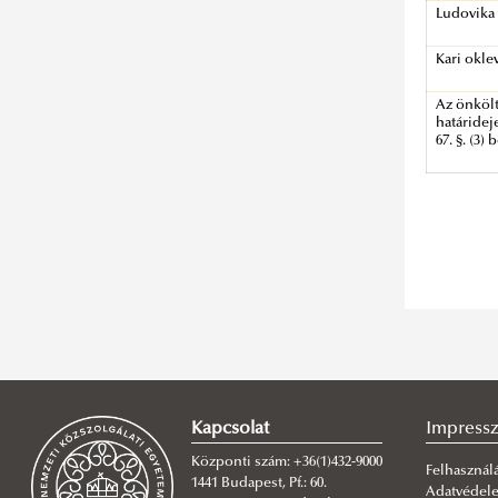
Ludovika 
Kari okle
Az önkölt
határideje
67. §. (3) 
Kapcsolat
Impress
Központi szám: +36(1)432-9000
Felhasználá
1441 Budapest, Pf.: 60.
Adatvédel