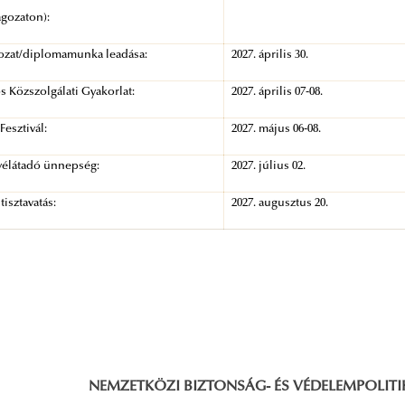
agozaton):
ozat/diplomamunka leadása:
2027. április 30.
 Közszolgálati Gyakorlat:
2027. április 07-08.
Fesztivál:
2027. május 06-08.
vélátadó ünnepség:
2027. július 02.
tisztavatás:
2027. augusztus 20.
NEMZETKÖZI BIZTONSÁG- ÉS VÉDELEMPOLITIKAI