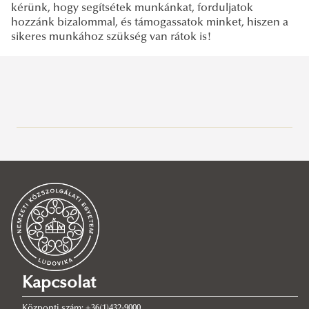
kérünk, hogy segítsétek munkánkat, forduljatok
hozzánk bizalommal, és támogassatok minket, hiszen a
sikeres munkához szükség van rátok is!
Hallgatói pénzügyek
Tanulmányi Osztály
Tájékoztatók
Általános információk
Neptun
Munkatársak
A tanév beosztása
Munkarend
Hallgatói önkormányzatok
Nemzetközi Biztonság- és Védelempolitikai Szak
Tanulmányi kérelem minták
Munkarend
Kapcsolat
Könyvértékesítés
Szakdolgozat/Diplomamunka
Központi szám: +36(1)432-9000