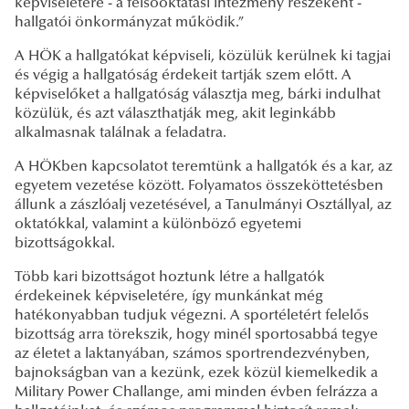
képviseletére - a felsőoktatási intézmény részeként -
hallgatói önkormányzat működik.”
A HÖK a hallgatókat képviseli, közülük kerülnek ki tagjai
és végig a hallgatóság érdekeit tartják szem előtt. A
képviselőket a hallgatóság választja meg, bárki indulhat
közülük, és azt választhatják meg, akit leginkább
alkalmasnak találnak a feladatra.
A HÖKben kapcsolatot teremtünk a hallgatók és a kar, az
egyetem vezetése között. Folyamatos összeköttetésben
állunk a zászlóalj vezetésével, a Tanulmányi Osztállyal, az
oktatókkal, valamint a különböző egyetemi
bizottságokkal.
Több kari bizottságot hoztunk létre a hallgatók
érdekeinek képviseletére, így munkánkat még
hatékonyabban tudjuk végezni. A sportéletért felelős
bizottság arra törekszik, hogy minél sportosabbá tegye
az életet a laktanyában, számos sportrendezvényben,
bajnokságban van a kezünk, ezek közül kiemelkedik a
Military Power Challange, ami minden évben felrázza a