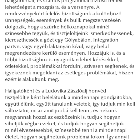
hallgatóinkat, és számos programmal biztosít remek
lehetőséget a mozgásra, és a versenyre. A
rendezvényekért felelős bizottságunk a különböző
ünnepségek, események és bulik megszervezésén
dolgozik, hogy a szürke hétköznapokat minél
színesebbé tegyük, és tisztjelöltjeink ismerkedhessenek,
kiereszthessék a gőzt egy Gólyabálon, Integration
partyn, vagy egyéb laktanyán kívül, vagy belül
megrendezésre kerülő eseményen. Hozzájuk is, és a
többi bizottsághoz is nyugodtan lehet kérésekkel,
ötletekkel, problémákkal fordulni, szívesen segítenek, és
igyekeznek megoldani az esetleges problémákat, hiszen
ezért is alakultunk meg.
Hallgatóként és a Ludovika Zászlóalj honvéd
tisztjelöltjeiként belelátunk a mindennapi gondjaitokba,
együtt élünk, együtt tanulunk veletek, így tudjuk min kell
változtatni, mi az amit jobbá kell tenni, és nekünk
megvannak hozzá az eszközeink is, tudjuk hogyan
vihetjük végbe ezeket, és tudjuk hogyan segíthetjük
minél élvezetesebbé, színesebbé tenni a mindennapi
életet, hogyan segíthetünk problémáitokon. Így annyit