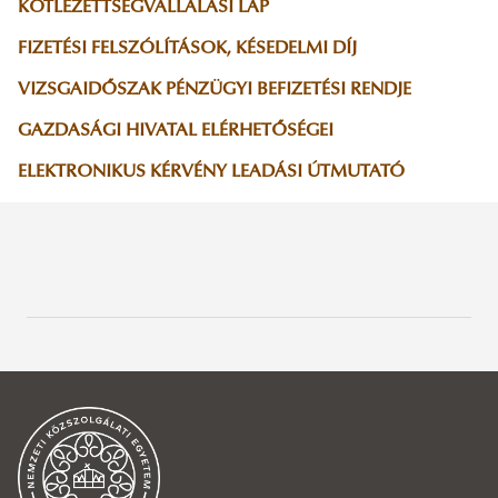
KÖTLEZETTSÉGVÁLLALÁSI LAP
FIZETÉSI FELSZÓLÍTÁSOK, KÉSEDELMI DÍJ
VIZSGAIDŐSZAK PÉNZÜGYI BEFIZETÉSI RENDJE
GAZDASÁGI HIVATAL ELÉRHETŐSÉGEI
ELEKTRONIKUS KÉRVÉNY LEADÁSI ÚTMUTATÓ
Hallgatói pénzügyek
Tanulmányi Osztály
Tájékoztatók
Általános információk
Neptun
Munkatársak
A tanév beosztása
Munkarend