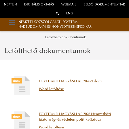
NEPTUN
DIGITÁLIS OKTATÁS
WEBMAIL
BELSŐ DOKUMENTUMTÁR
ENG
NEMZETI KÖZSZOLGÁLATI EGYETEM
HADTUDOMÁNYI ÉS HONVÉDTISZTKÉPZŐ KAR
Letölthető dokumentumok
Letölthető dokumentumok
EGYETEM ELHAGYÁSI LAP 2026-1.docx
Word letöltése
EGYETEM ELHAGYÁSI LAP 2026 Nemzetközi
biztonság- és védelempolitika-3.docx
Word letöltése