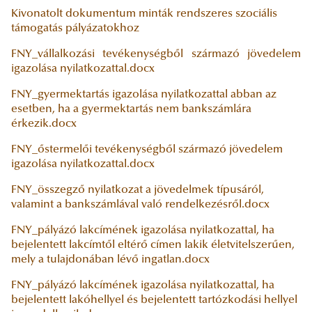
Kivonatolt dokumentum minták rendszeres szociális
támogatás pályázatokhoz
FNY_vállalkozási tevékenységből származó jövedelem
igazolása nyilatkozattal.docx
FNY_gyermektartás igazolása nyilatkozattal abban az
esetben, ha a gyermektartás nem bankszámlára
érkezik.docx
FNY_őstermelői tevékenységből származó jövedelem
igazolása nyilatkozattal.docx
FNY_összegző nyilatkozat a jövedelmek típusáról,
valamint a bankszámlával való rendelkezésről.docx
FNY_pályázó lakcímének igazolása nyilatkozattal, ha
bejelentett lakcímtől eltérő címen lakik életvitelszerűen,
mely a tulajdonában lévő ingatlan.docx
FNY_pályázó lakcímének igazolása nyilatkozattal, ha
bejelentett lakóhellyel és bejelentett tartózkodási hellyel