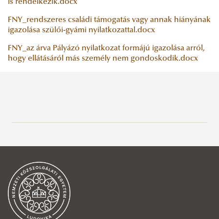
is rendelkezik.docx
FNY_rendszeres családi támogatás vagy annak hiányának
igazolása szülői-gyámi nyilatkozattal.docx
FNY_az árva Pályázó nyilatkozat formájú igazolása arról,
hogy ellátásáról más személy nem gondoskodik.docx
Hallgatói pénzügyek
Tanulmányi Osztály
Tájékoztatók
Általános információk
Neptun
Munkatársak
A tanév beosztása
Munkarend
Hallgatói önkormányzatok
Nemzetközi Biztonság- és Védelempolitikai Szak