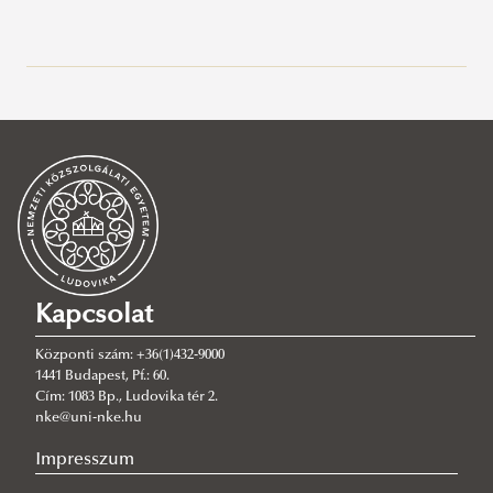
Hallgatói pénzügyek
Tanulmányi Osztály
Tájékoztatók
Általános információk
Neptun
Munkatársak
A tanév beosztása
Munkarend
Hallgatói önkormányzatok
Nemzetközi Biztonság- és Védelempolitikai Szak
Tanulmányi kérelem minták
Munkarend
Kapcsolat
Könyvértékesítés
Szakdolgozat/Diplomamunka
Központi szám: +36(1)432-9000
Tanulmányi ügyek
Nyelvi validáció
1441 Budapest, Pf.: 60.
Cím: 1083 Bp., Ludovika tér 2.
Nemzetközi Biztonság- és Védelempolitikai
nke@uni-nke.hu
mesterképzési szak SZAKMAI GYAKORLAT
Impresszum
Általános tájékoztató