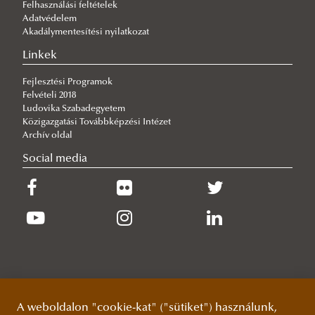
Felhasználási feltételek
Tájékoztató a Nemzetközi Biztonság- és
Adatvédelem
Védelempolitikai mesterszak kötelező szakmai
Akadálymentesítési nyilatkozat
gyakorlatáról
Linkek
Tájékoztató a Nemzetközi Biztonság- és
Fejlesztési Programok
Felvételi 2018
Védelempolitikai alapszak kötelező szakmai
Ludovika Szabadegyetem
gyakorlatáról
Közigazgatási Továbbképzési Intézet
Archív oldal
Formanyomtatványok
Social media
Elérhetőségek
BA Szakmai gyakorlat megkezdéséhez szükséges
Szakmai gyakorlatok javasolt helyszínei
dokumentumok
Pályázati felhívások
MA Szakmai gyakorlat megkezdéséhez szükséges
Letölthető dokumentumok
Rendszeres szociális ösztöndíj pályázati felhívás
dokumentumok
Közös Közszolgálati Gyakorlat 2025
2025/2026. I. félév
Szakmai gyakorlat igazolásához szükséges
Tudományos Diákköri Ösztöndíj 2025/2026. 2. félév
dokumentumok
Szakkollégiumi Ösztöndíj 2025/2026 2. félév
A weboldalon "cookie-kat" ("sütiket") használunk,