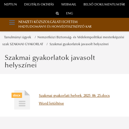
NEPTUN
DIGITÁLIS OKTATÁS
WEBMAIL
BELSŐ DOKUMENTUMTÁR
ENG
NEMZETI KÖZSZOLGÁLATI EGYETEM
HADTUDOMÁNYI ÉS HONVÉDTISZTKÉPZŐ KAR
Tanulmányi ügyek
Nemzetközi Biztonság- és Védelempolitikai mesterképzési
szak SZAKMAI GYAKORLAT
Szakmai gyakorlatok javasolt helyszínei
Szakmai gyakorlatok javasolt
helyszínei
Szakmai gyakorlati helyek_2025_06_25.docx
Word letöltése