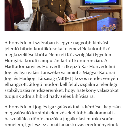
A honvédelmi szférában is egyre nagyobb kihívást
jelentő hibrid konfliktusokat elemezték különböző
megközelítésekből a Nemzeti Közszolgálati Egyetem
Hungária körúti campusán tartott konferencián. A
Hadtudományi és Honvédtisztképző Kar Honvédelmi
Jogi és Igazgatási Tanszéke valamint a Magyar Katonai
Jogi és Hadijogi Társaság (MKJHT) közös rendezvényén
elhangzott: átfogó módon kell felülvizsgálni a jelenlegi
szabályozási rendszereinket, hogy hatékony válaszokat
tudjunk adni a hibrid hadviselés kihívásaira.
A honvédelmi jog és igazgatás aktuális kérdései kapcsán
megvalósuló korábbi elemzéseket több alkalommal is
használták a döntéshozók a jogalkotási munka során,
remélem, így lesz ez a mai tanácskozás eredményeinek