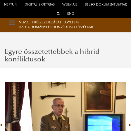
NEPTUN
DIGITÁLIS OKTATÁS
WEBMAIL
BELSŐ DOKUMENTUMTÁR
ENG
NEMZETI KÖZSZOLGÁLATI EGYETEM
HADTUDOMÁNYI ÉS HONVÉDTISZTKÉPZŐ KAR
Egyre összetettebbek a hibrid
konfliktusok