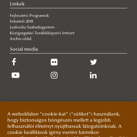
jubileumi 20. IBWS-en!
Linkek
2026/07/06
Fejlesztési Programok
Európai doktoranduszok zárták sikeresen a European Security and
Felvételi 2018
Defence College nyári egyetemét a Ludovikán
Ludovika Szabadegyetem
2026/07/03
Közigazgatási Továbbképzési Intézet
Hivatás és felelősség a haza szolgálatában
Archív oldal
2026/07/02
Social media
Megemlékezés Zrínyi-Újvár elvesztésének évfordulóján
A weboldalon "cookie-kat" ("sütiket") használunk,
hogy biztonságos böngészés mellett a legjobb
felhasználói élményt nyújthassuk látogatóinknak. A
cookie beállítások igény esetén bármikor