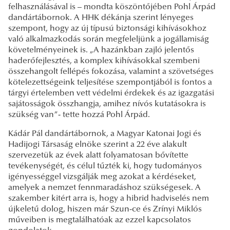
felhasználásával is – mondta köszöntőjében Pohl Árpád
dandártábornok. A HHK dékánja szerint lényeges
szempont, hogy az új típusú biztonsági kihívásokhoz
való alkalmazkodás során megfeleljünk a jogállamiság
követelményeinek is. „A hazánkban zajló jelentős
haderőfejlesztés, a komplex kihívásokkal szembeni
összehangolt fellépés fokozása, valamint a szövetséges
kötelezettségeink teljesítése szempontjából is fontos a
tárgyi értelemben vett védelmi érdekek és az igazgatási
sajátosságok összhangja, amihez nívós kutatásokra is
szükség van”- tette hozzá Pohl Árpád.
Kádár Pál dandártábornok, a Magyar Katonai Jogi és
Hadijogi Társaság elnöke szerint a 22 éve alakult
szervezetük az évek alatt folyamatosan bővítette
tevékenységét, és célul tűzték ki, hogy tudományos
igényességgel vizsgálják meg azokat a kérdéseket,
amelyek a nemzet fennmaradáshoz szükségesek. A
szakember kitért arra is, hogy a hibrid hadviselés nem
újkeletű dolog, hiszen már Szun-ce és Zrínyi Miklós
műveiben is megtalálhatóak az ezzel kapcsolatos