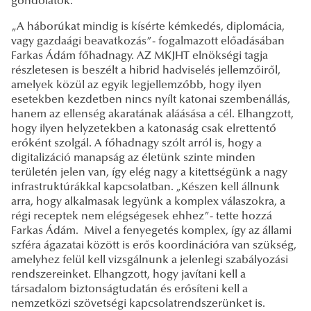
gondolatok.
„A háborúkat mindig is kísérte kémkedés, diplomácia,
vagy gazdaági beavatkozás”- fogalmazott előadásában
Farkas Ádám főhadnagy. AZ MKJHT elnökségi tagja
részletesen is beszélt a hibrid hadviselés jellemzőiről,
amelyek közül az egyik legjellemzőbb, hogy ilyen
esetekben kezdetben nincs nyílt katonai szembenállás,
hanem az ellenség akaratának aláásása a cél. Elhangzott,
hogy ilyen helyzetekben a katonaság csak elrettentő
erőként szolgál. A főhadnagy szólt arról is, hogy a
digitalizáció manapság az életünk szinte minden
területén jelen van, így elég nagy a kitettségünk a nagy
infrastruktúrákkal kapcsolatban. „Készen kell állnunk
arra, hogy alkalmasak legyünk a komplex válaszokra, a
régi receptek nem elégségesek ehhez”- tette hozzá
Farkas Ádám. Mivel a fenyegetés komplex, így az állami
szféra ágazatai között is erős koordinációra van szükség,
amelyhez felül kell vizsgálnunk a jelenlegi szabályozási
rendszereinket. Elhangzott, hogy javítani kell a
társadalom biztonságtudatán és erősíteni kell a
nemzetközi szövetségi kapcsolatrendszerünket is.