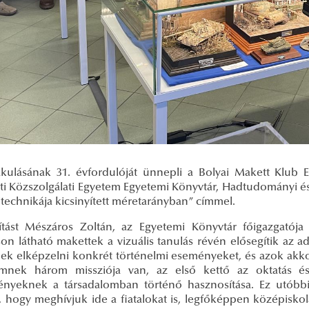
kulásának 31. évfordulóját ünnepli a Bolyai Makett Klub Egy
i Közszolgálati Egyetem Egyetemi Könyvtár, Hadtudományi é
technikája kicsinyített méretarányban” címmel.
lítást Mészáros Zoltán, az Egyetemi Könyvtár főigazgatój
áson látható makettek a vizuális tanulás révén elősegítik az 
nek elképzelni konkrét történelmi eseményeket, és azok akko
mnek három missziója van, az első kettő az oktatás é
nyeknek a társadalomban történő hasznosítása. Ez utóbbi j
, hogy meghívjuk ide a fiatalokat is, legfőképpen középisko