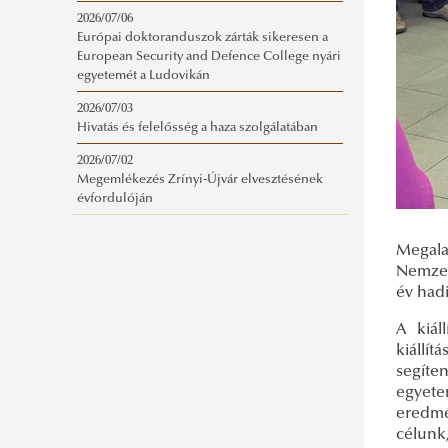
2026/07/06
Európai doktoranduszok zárták sikeresen a
European Security and Defence College nyári
egyetemét a Ludovikán
2026/07/03
Hivatás és felelősség a haza szolgálatában
2026/07/02
Megemlékezés Zrínyi-Újvár elvesztésének
évfordulóján
Megala
Nemzet
év hadi
A kiál
kiállít
segíte
egyete
eredmé
célunk