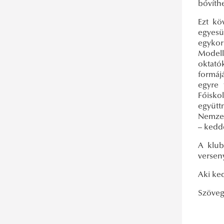
bővíthe
Ezt kö
egyesü
egykor
Modell 
oktató
formáj
egyre 
Főisko
együtt
Nemzet
– kedd
A klub
versen
Aki ked
Szöveg