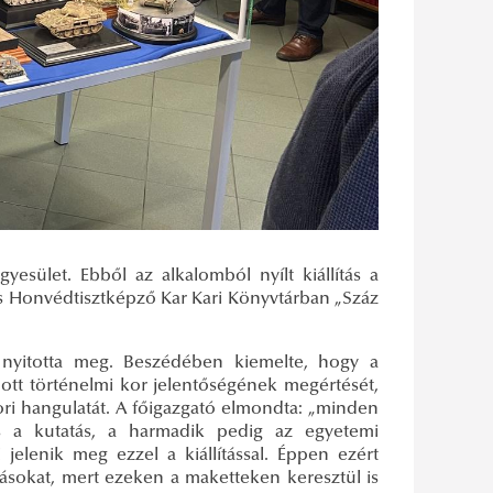
esület. Ebből az alkalomból nyílt kiállítás a
s Honvédtisztképző Kar Kari Könyvtárban „Száz
a nyitotta meg. Beszédében kiemelte, hogy a
adott történelmi kor jelentőségének megértését,
ri hangulatát. A főigazgató elmondta: „minden
s a kutatás, a harmadik pedig az egyetemi
elenik meg ezzel a kiállítással. Éppen ezért
lásokat, mert ezeken a maketteken keresztül is