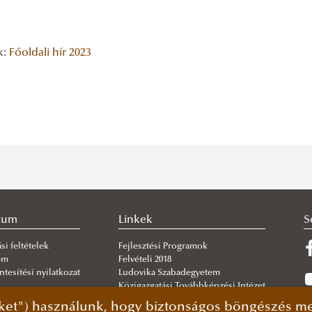
k:
Főoldali hír
2023
zum
Linkek
S
si feltételek
Fejlesztési Programok
em
Felvételi 2018
tesítési nyilatkozat
Ludovika Szabadegyetem
Közigazgatási Továbbképzési Intézet
Archív oldal
ket") használunk, hogy biztonságos böngészés mel