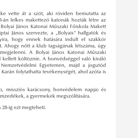
ke vette át a szót, aki röviden bemutatta az
8-án lelkes makettező katonák hozták létre az
 Bolyai János Katonai Műszaki Főiskola Makett
iptai János szervezte, a „Bolyais” hallgatók és
nnyira, hogy ennek hatására indult el szakkör
t. Ahogy nőtt a klub tagságának létszáma, úgy
megjelenni. A Bolyai János Katonai Műszaki
l kellett költöznie. A honvédséggel való kiváló
 Nemzetvédelmi Egyetemen, majd a jogutód
rán folytathatta tevékenységét, ahol azóta is
ap, missziós karácsony, honvédelem napja) és
 nemzedékek, a gyermekek megszólítására.
s 28-ig ezt megteheti.