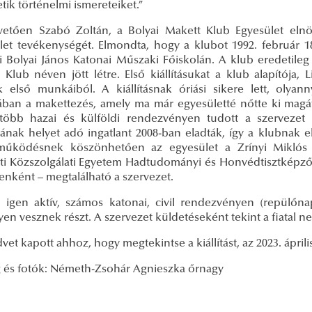
tik történelmi ismereteiket.”
vetően Szabó Zoltán, a Bolyai Makett Klub Egyesület elnö
let tevékenységét. Elmondta, hogy a klubot 1992. február 1
i Bolyai János Katonai Műszaki Főiskolán. A klub eredetileg
Klub néven jött létre. Első kiállításukat a klub alapítója, L
k első munkáiból. A kiállításnak óriási sikere lett, olya
ában a makettezés, amely ma már egyesületté nőtte ki magá
több hazai és külföldi rendezvényen tudott a szervezet 
lának helyet adó ingatlant 2008-ban eladták, így a klubnak e
működésnek köszönhetően az egyesület a Zrínyi Miklós
i Közszolgálati Egyetem Hadtudományi és Honvédtisztképző Ka
enként – megtalálható a szervezet.
 igen aktív, számos katonai, civil rendezvényen (repülőn
yen vesznek részt. A szervezet küldetéseként tekint a fiatal
vet kapott ahhoz, hogy megtekintse a kiállítást, az 2023. áprili
 és fotók: Németh-Zsohár Agnieszka őrnagy