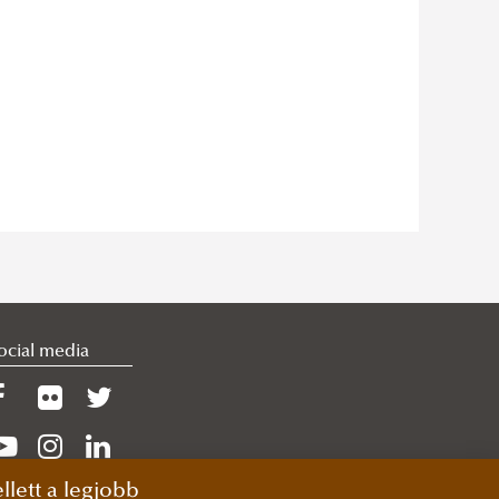
ocial media
lett a legjobb