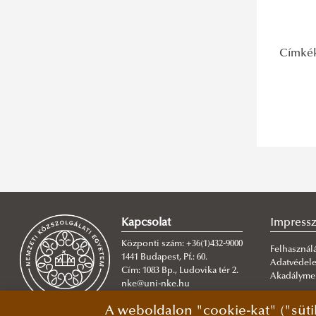
Címké
Kapcsolat
Impress
Központi szám: +36(1)432-9000
Felhasználá
1441 Budapest, Pf.: 60.
Adatvédel
Cím: 1083 Bp., Ludovika tér 2.
Akadálymen
nke@uni-nke.hu
A weboldalon "cookie-kat" ("süti