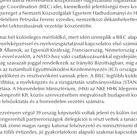
pesti Bálna Honvédelmi Központban nagyszabású fogadással in
ge Coordination (BILC) idei, kiemelkedő jelentőségű éves kon
sereget a Nemzeti Közszolgálati Egyetem Hadtudományi és 
letében Petruska Ferenc ezredes, nemzetközi dékánhelyettes, 
elvi Lektorátusának vezetője köszöntötte.
ai hét különleges mérföldkő, mert idén ünneplik a BILC alapít
yelvképzéssel és nyelvvizsgáztatással kapcsolatos első számú 
lt Államok, az Egyesült Királyság, Franciaország, Németorszá
5 évvel ezelőtt, a NATO-hoz való csatlakozásunkkal egyidejűl
ág szavazati joggal rendelkezik az Irányító Bizottságban, míg 
s az Isztambuli Együttműködési Kezdeményezés (ICI) országai
yelőként és résztvevőként vannak jelen. A BILC legfőbb küldet
ítása, a nyelvképzés és a vizsgáztatás szabványosítása (STANA
tása. A Honvédelmi Minisztérium, (HM) az NKE HHK Idegennye
Nonprofit Kft. közös szervezésében megvalósult budapesti kon
i felsőoktatás és a honvédelmi vezetés számára.
zvényen végül 39 ország képviselői voltak jelent és külön ör
engerentúli partnerországok delegációi is részt vettek a taná
ltak zöme magas rangú katonai felsővezető és minisztériumi d
a több évtizedes, jó gyakorlatokon alapuló szakmai kapcsolat