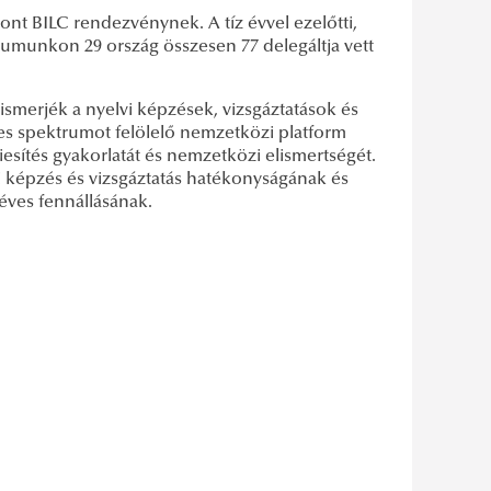
nt BILC rendezvénynek. A tíz évvel ezelőtti,
iumunkon 29 ország összesen 77 delegáltja vett
ismerjék a nyelvi képzések, vizsgáztatások és
éles spektrumot felölelő nemzetközi platform
sítés gyakorlatát és nemzetközi elismertségét.
vi képzés és vizsgáztatás hatékonyságának és
 éves fennállásának.