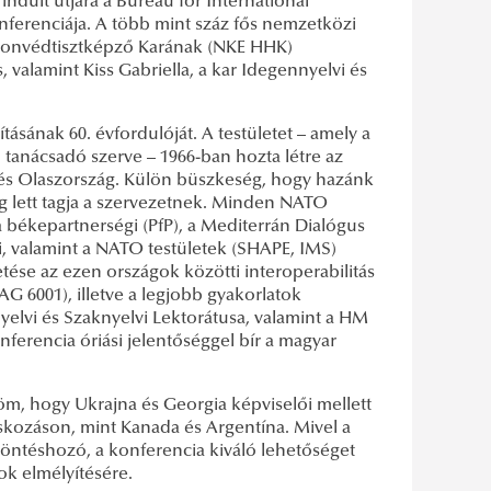
dult útjára a Bureau for International
ferenciája. A több mint száz fős nemzetközi
Honvédtisztképző Karának (NKE HHK)
valamint Kiss Gabriella, a kar Idegennyelvi és
ásának 60. évfordulóját. A testületet – amely a
tanácsadó szerve – 1966-ban hozta létre az
g és Olaszország. Külön büszkeség, hogy hazánk
eg lett tagja a szervezetnek. Minden NATO
a békepartnerségi (PfP), a Mediterrán Dialógus
, valamint a NATO testületek (SHAPE, IMS)
ése az ezen országok közötti interoperabilitás
G 6001), illetve a legjobb gyakorlatok
lvi és Szaknyelvi Lektorátusa, valamint a HM
ferencia óriási jelentőséggel bír a magyar
öm, hogy Ukrajna és Georgia képviselői mellett
cskozáson, mint Kanada és Argentína. Mivel a
öntéshozó, a konferencia kiváló lehetőséget
ok elmélyítésére.