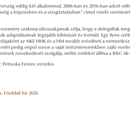
ország eddig két alkalommal, 2006-ban és 2016-ban adott ottho
esség a képzésben és a vizsgáztatásban” címet viselő szeminár
 esemény szakmai ülésszakjainak célja, hogy a delegáltak meg
iák adaptálásának legújabb kihívásait és formáit. Egy ilyen sz
zdájaként az NKE HHK és a HM tovább erősítheti a nemzetközie
lenlét pedig végső soron a saját intézményeinkben zajló nyel
zsének növekedését szolgálja, méltó emléket állítva a BILC 60
: Petruska Ferenc ezredes
k:
Főoldali hír
2026