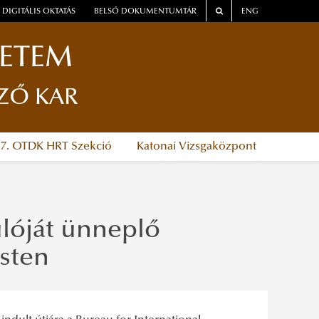
DIGITÁLIS OKTATÁS
BELSŐ DOKUMENTUMTÁR
ENG
YETEM
ZŐ KAR
37. OTDK HRT Szekció
Katonai Vizsgaközpont
ulóját ünneplő
sten