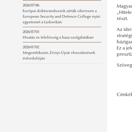
2026/07/06
Magyar
Európai doktoranduszok zárták sikeresen a
„Hitel
European Security and Defence College nyári
részt.
egyetemét a Ludovikán
Az idei
2026/07/03
stratég
Hivatás és felelősség a haza szolgálatában
háziga
2026/07/02
Ez a je
Megemlékezés Zrínyi-Újvár elvesztésének
presztí
évfordulóján
Szöveg
Címké