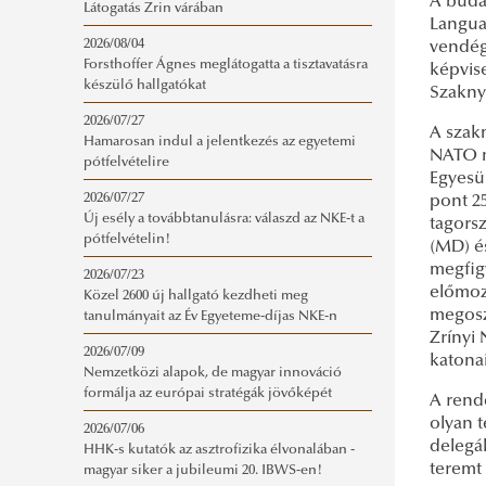
A buda
Látogatás Zrin várában
Langua
2026/08/04
vendég
Forsthoffer Ágnes meglátogatta a tisztavatásra
képvise
készülő hallgatókat
Szakny
2026/07/27
A szakm
Hamarosan indul a jelentkezés az egyetemi
NATO n
pótfelvételire
Egyesü
2026/07/27
pont 2
Új esély a továbbtanulásra: válaszd az NKE-t a
tagorsz
pótfelvételin!
(MD) é
megfig
2026/07/23
előmozd
Közel 2600 új hallgató kezdheti meg
megosz
tanulmányait az Év Egyeteme-díjas NKE-n
Zrínyi 
2026/07/09
katona
Nemzetközi alapok, de magyar innováció
formálja az európai stratégák jövőképét
A rende
olyan t
2026/07/06
delegá
HHK-s kutatók az asztrofizika élvonalában -
teremt 
magyar siker a jubileumi 20. IBWS-en!