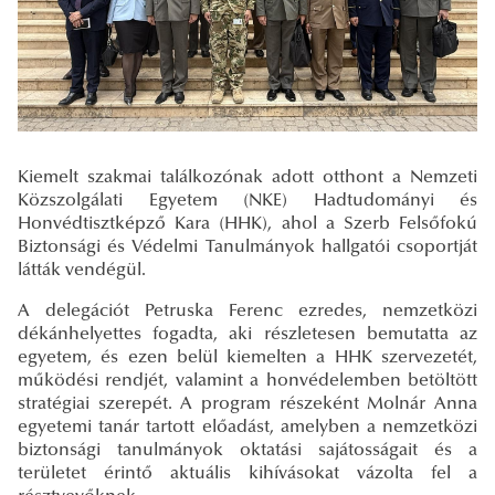
Kiemelt szakmai találkozónak adott otthont a Nemzeti
Közszolgálati Egyetem (NKE) Hadtudományi és
Honvédtisztképző Kara (HHK), ahol a Szerb Felsőfokú
Biztonsági és Védelmi Tanulmányok hallgatói csoportját
látták vendégül.
A delegációt Petruska Ferenc ezredes, nemzetközi
dékánhelyettes fogadta, aki részletesen bemutatta az
egyetem, és ezen belül kiemelten a HHK szervezetét,
működési rendjét, valamint a honvédelemben betöltött
stratégiai szerepét. A program részeként Molnár Anna
egyetemi tanár tartott előadást, amelyben a nemzetközi
biztonsági tanulmányok oktatási sajátosságait és a
területet érintő aktuális kihívásokat vázolta fel a