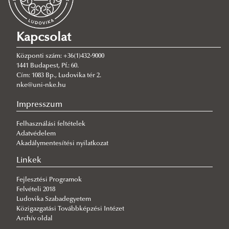
TDK dokumentumok
2025. évi őszi ITDK
Kapcsolat
2025. évi tavaszi ITDK
Központi szám: +36(1)432-9000
2024. évi őszi ITDK
1441 Budapest, Pf.: 60.
Cím: 1083 Bp., Ludovika tér 2.
2024. évi tavaszi ITDK
nke@uni-nke.hu
2023. évi őszi ITDK
Impresszum
2022. évi őszi ITDK
Felhasználási feltételek
2022. évi tavaszi ITDK
Adatvédelem
2021. évi őszi ITDK
Akadálymentesítési nyilatkozat
2021. évi tavaszi ITDK
Linkek
2020. évi őszi ITDK
Fejlesztési Programok
Felvételi 2018
2020. évi tavaszi ITDK
Ludovika Szabadegyetem
2019. évi őszi ITDK
Közigazgatási Továbbképzési Intézet
Archív oldal
TDK témajavaslatok