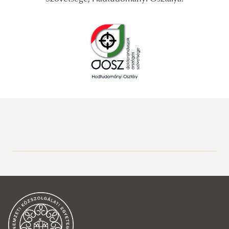
Doktori Iskolák
Hadtudományi Szemle
Hadtudományi Doktori Iskola
Kari Tudományos Diákkör
Katonai Műszaki Doktori Iskola
OTDK-s eredményeink
HHK ITDK eredmények 2023-24