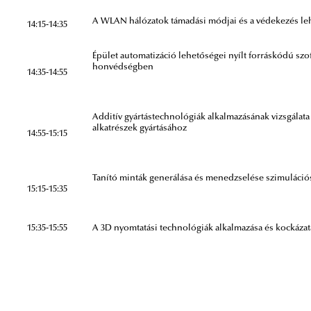
A WLAN hálózatok támadási módjai és a védekezés le
14:15-14:35
Épület automatizáció lehetőségei nyílt forráskódú szo
honvédségben
14:35-14:55
Additív gyártástechnológiák alkalmazásának vizsgálat
alkatrészek gyártásához
14:55-15:15
Tanító minták generálása és menedzselése szimuláció
15:15-15:35
15:35-15:55
A 3D nyomtatási technológiák alkalmazása és kockázat