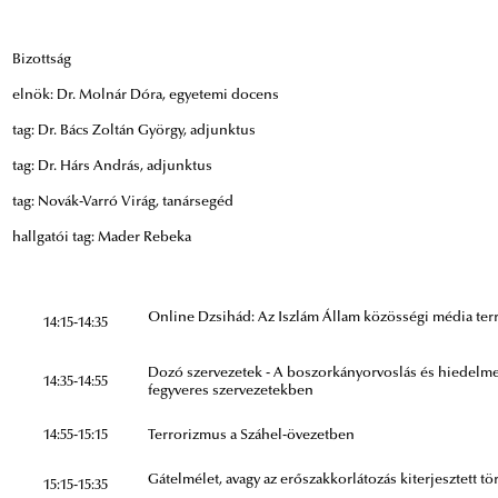
Bizottság
elnök: Dr. Molnár Dóra, egyetemi docens
tag: Dr. Bács Zoltán György, adjunktus
tag: Dr. Hárs András, adjunktus
tag: Novák-Varró Virág, tanársegéd
hallgatói tag: Mader Rebeka
Online Dzsihád: Az Iszlám Állam közösségi média ter
14:15-14:35
Dozó szervezetek - A boszorkányorvoslás és hiedelme
14:35-14:55
fegyveres szervezetekben
14:55-15:15
Terrorizmus a Száhel-övezetben
Gátelmélet, avagy az erőszakkorlátozás kiterjesztett t
15:15-15:35