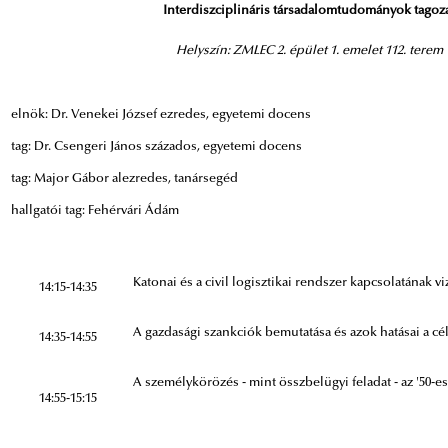
Interdiszciplináris társadalomtudományok tagoz
Helyszín: ZMLEC 2. épület 1. emelet 112. terem
elnök: Dr. Venekei József ezredes, egyetemi docens
tag: Dr. Csengeri János százados, egyetemi docens
tag: Major Gábor alezredes, tanársegéd
hallgatói tag: Fehérvári Ádám
Katonai és a civil logisztikai rendszer kapcsolatának vi
14:15-14:35
A gazdasági szankciók bemutatása és azok hatásai a cé
14:35-14:55
A személykörözés - mint összbelügyi feladat - az '50-es
14:55-15:15