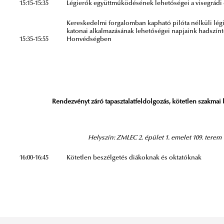
15:15-15:35
Légierők együttműködésének lehetőségei a visegrádi
Kereskedelmi forgalomban kapható pilóta nélküli lég
katonai alkalmazásának lehetőségei napjaink hadszínt
15:35-15:55
Honvédségben
Rendezvényt záró tapasztalatfeldolgozás, kötetlen szakmai
Helyszín: ZMLEC 2. épület 1. emelet 109. terem
16:00-16:45
Kötetlen beszélgetés diákoknak és oktatóknak