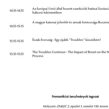
Az Európai Unió által hozott szankciók hatásai Eurázs
14:35-14:55
háború tekintetében
A magyar katonai jelenlét és annak fontossága Boszn
14:55-15:15
Észak-Írország - Egy újabb "Troubles" küszöbén?
15:15-15:35
The Troubles Continue - The Impact of Brexit on the N
15:35-15:55
Process
Nemzetközi tanulmányok tagozat
Helyszín: ZMLEC 2. épület 1. emelet 110. terem