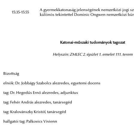
A gyermekkatonaság jelenségének nemzetközi jogi sz
15:35-15:55
különös tekintettel Dominic Ongwen nemzetközi bün
Katonai-műszaki tudományok tagozat
Helyszín: ZMLEC 2. épület 1. emelet 111. terem
Bizottság
elnök: Dr. Jobbágy Szabolcs alezredes, egyetemi docens
tag: Dr. Hegedűs Ernő alezredes, adjunktus
tag: Fehér András alezredes, tanársegéd
tag: Kralovánszky Kristóf, tanársegéd
hallgatói tag: Palkovics Vivienn