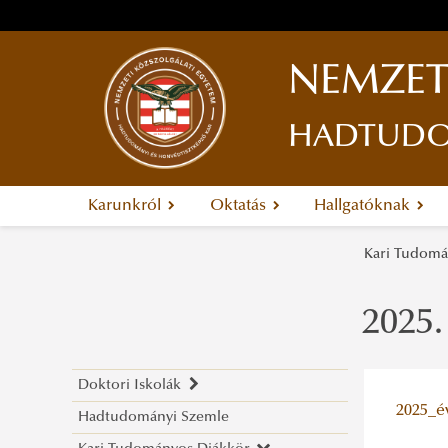
NEMZET
HADTUDOM
Karunkról
Oktatás
Hallgatóknak
Kari Tudom
2025.
Doktori Iskolák
2025_é
Hadtudományi Szemle
Hadtudományi Doktori Iskola