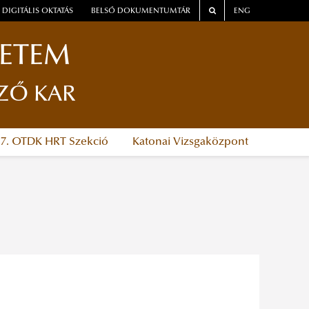
DIGITÁLIS OKTATÁS
BELSŐ DOKUMENTUMTÁR
ENG
YETEM
ZŐ KAR
37. OTDK HRT Szekció
Katonai Vizsgaközpont