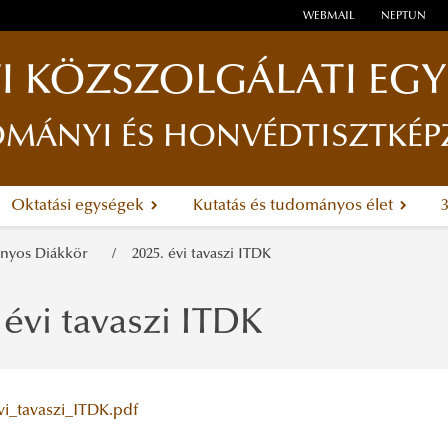
WEBMAIL
NEPTUN
I KÖZSZOLGÁLATI EG
ÁNYI ÉS HONVÉDTISZTKÉP
Oktatási egységek
Kutatás és tudományos élet
ányos Diákkör
2025. évi tavaszi ITDK
 évi tavaszi ITDK
vi_tavaszi_ITDK.pdf