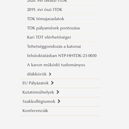
2020. évi tavaszi ITDK
2019. évi őszi ITDK
TDK témajavaslatok
TDK pályaművek pontozása
Kari TDT elérhetőségei
Tehetséggondozás a katonai
felsőoktatásban NTP-HHTDK-23-0030
A karon működő tudományos
diákkörök
EU Pályázatok
Diákkörök bejelentése
Kutatóműhelyek
KMOP 4.2.1/B
Honvédelmi Jogi és Igazgatási
Szakkollégiumok
TÁMOP-4.2.3/08/1/B
Ludovika-történeti Kutatóműhely
Tudományos Diákkör
Konferenciák
TÁMOP-3.2.4-9/1/KMR
Vallás és Biztonság Kutatóműhely
Biztonságpolitikai Szakkollégium
Hadtörténelem TDK
Projektismertető
Bemutatkozás
TÁMOP-4.2.2.10/1/KOVÁSZ
Védelmi-biztonsági Szabályozási és
Puskás Tivadar Szakkollégium
Logisztika és gazdálkodás
Sajtóanyagok
Eredmények
Bemutatkozás