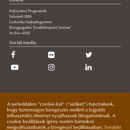
Kapcsolat
TKP2021-NVA-16 Védelmi és Biztonsági
Linkek
aktuális kérdései 2025. június 12.
2020. évi őszi ITDK
Szabályrendszer Reform
Fejlesztési Programok
Felvételi 2018
2020. évi tavaszi ITDK
Ludovika Szabadegyetem
2019. évi őszi ITDK
Közigazgatási Továbbképzési Intézet
Archív oldal
TDK témajavaslatok
Social media
TDK pályaművek pontozása
Kari TDT elérhetőségei
Tehetséggondozás a katonai felsőoktatásban NTP-
HHTDK-23-0030
A karon működő tudományos diákkörök
Diákkörök bejelentése
Honvédelmi Jogi és Igazgatási Tudományos Diákkör
A weboldalon "cookie-kat" ("sütiket") használunk,
hogy biztonságos böngészés mellett a legjobb
Hadtörténelem TDK
felhasználói élményt nyújthassuk látogatóinknak. A
Logisztika és gazdálkodás Tudományos Diákkör
cookie beállítások igény esetén bármikor
megváltoztathatók a böngésző beállításaiban.
További