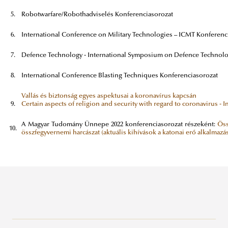
5.
Robotwarfare/Robothadviselés Konferenciasorozat
6.
International Conference on Military Technologies – ICMT Konferenc
7.
Defence Technology - International Symposium on Defence Technolo
8.
International Conference Blasting Techniques Konferenciasorozat
Vallás és biztonság egyes aspektusai a koronavírus kapcsán
9.
Certain aspects of religion and security with regard to coronavirus - 
A Magyar Tudomány Ünnepe 2022 konferenciasorozat részeként:
Öss
10.
összfegyvernemi harcászat (aktuális kihívások a katonai erő alkalmazá
Doktori Iskolák