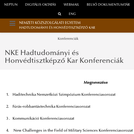
NEPTUN
DIGITÁLIS OKTATÁS
WEBMAIL
BELSŐ DOKUMENTUMTÁR
ENG
NEMZETI KÖZSZOLGÁLATI EGYETEM
HADTUDOMÁNYI ÉS HONVÉDTISZTKÉPZŐ KAR
Konferenciák
NKE Hadtudományi és
Honvédtisztképző Kar Konferenciák
Megnevezése
1.
Haditechnika Nemzetközi Szimpózium Konferenciasorozat
2.
Fúrás-robbantástechnika Konferenciasorozat
3 .
Kommunikáció Konferenciasorozat
4.
New Challenges in the Field of Military Sciences Konferenciasorozat