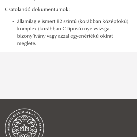
Csatolandó dokumentumok:
államilag elismert B2 szintű (korábban középfokú)
komplex (korábban C típusú) nyelvvizsga-
bizonyítvány vagy azzal egyenértékű okirat
megléte.
Alapképzés
Mesterképzés
Katonai vezető
PhD képzés
Katonai infokommunikáció
Katonai vezető
Felvételi 2026
Katonai logisztika
Katonai üzemeltetés
Hadtudományi Doktori Iskola
Állami légiközlekedés
Katonai Műveleti Logisztika
Katonai Műszaki Doktori Iskola
Alapképzés