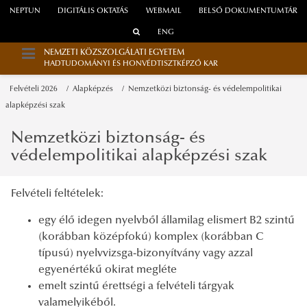
NEPTUN
DIGITÁLIS OKTATÁS
WEBMAIL
BELSŐ DOKUMENTUMTÁR
ENG
NEMZETI KÖZSZOLGÁLATI EGYETEM
HADTUDOMÁNYI ÉS HONVÉDTISZTKÉPZŐ KAR
Felvételi 2026
Alapképzés
Nemzetközi biztonság- és védelempolitikai
alapképzési szak
Nemzetközi biztonság- és
védelempolitikai alapképzési szak
Felvételi feltételek:
egy élő idegen nyelvből államilag elismert B2 szintű
(korábban középfokú) komplex (korábban C
típusú) nyelvvizsga-bizonyítvány vagy azzal
egyenértékű okirat megléte
emelt szintű érettségi a felvételi tárgyak
valamelyikéből.