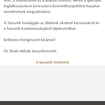
MSc, a felsővezetői és a doktori szinten, illetve a speciális
foglalkozásokon keresztül a honvédtisztjelöltek hazafias
nevelésének megvalósítása.
A Tanszék honlapján az általunk oktatott kurzusokról és
a Tanszék kutatómunkájáról tájékozódhat.
Kellemes böngészést kívánok!
Dr. Boda Mihály tanszékvezető
A tanszék története
Alapozó Tudományok Intézete
Hadtörténelem Tanszék