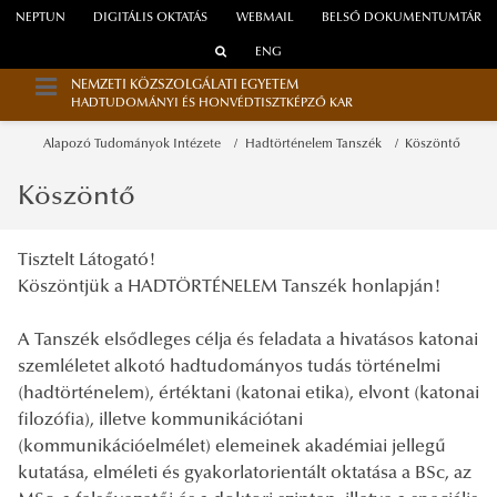
NEPTUN
DIGITÁLIS OKTATÁS
WEBMAIL
BELSŐ DOKUMENTUMTÁR
ENG
NEMZETI KÖZSZOLGÁLATI EGYETEM
HADTUDOMÁNYI ÉS HONVÉDTISZTKÉPZŐ KAR
Alapozó Tudományok Intézete
Hadtörténelem Tanszék
Köszöntő
Köszöntő
Tisztelt Látogató!
Köszöntjük a HADTÖRTÉNELEM Tanszék honlapján!
A Tanszék elsődleges célja és feladata a hivatásos katonai
szemléletet alkotó hadtudományos tudás történelmi
(hadtörténelem), értéktani (katonai etika), elvont (katonai
filozófia), illetve kommunikációtani
(kommunikációelmélet) elemeinek akadémiai jellegű
kutatása, elméleti és gyakorlatorientált oktatása a BSc, az