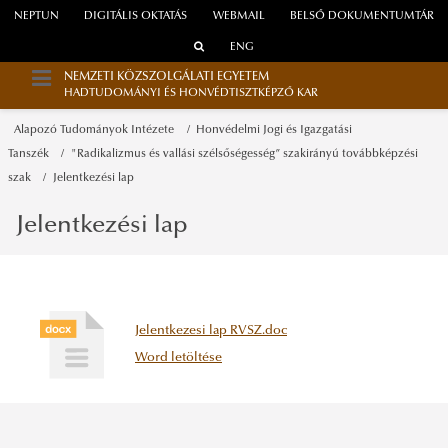
NEPTUN
DIGITÁLIS OKTATÁS
WEBMAIL
BELSŐ DOKUMENTUMTÁR
ENG
NEMZETI KÖZSZOLGÁLATI EGYETEM
HADTUDOMÁNYI ÉS HONVÉDTISZTKÉPZŐ KAR
Alapozó Tudományok Intézete
Honvédelmi Jogi és Igazgatási
Tanszék
"Radikalizmus és vallási szélsőségesség” szakirányú továbbképzési
szak
Jelentkezési lap
Jelentkezési lap
Jelentkezesi lap RVSZ.doc
Word letöltése