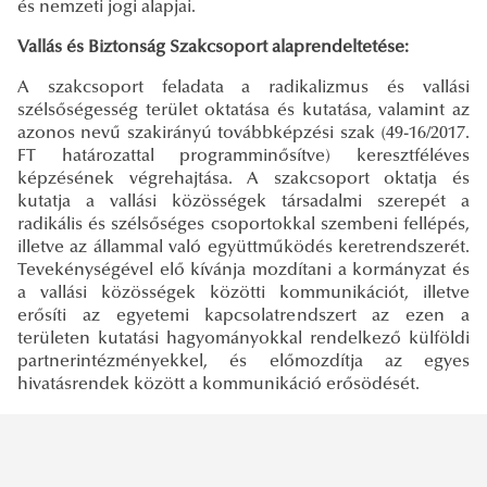
és nemzeti jogi alapjai.
Vallás és Biztonság Szakcsoport alaprendeltetése:
A szakcsoport feladata a radikalizmus és vallási
szélsőségesség terület oktatása és kutatása, valamint az
azonos nevű szakirányú továbbképzési szak (49-16/2017.
FT határozattal programminősítve) keresztféléves
képzésének végrehajtása. A szakcsoport oktatja és
kutatja a vallási közösségek társadalmi szerepét a
radikális és szélsőséges csoportokkal szembeni fellépés,
illetve az állammal való együttműködés keretrendszerét.
Tevekénységével elő kívánja mozdítani a kormányzat és
a vallási közösségek közötti kommunikációt, illetve
erősíti az egyetemi kapcsolatrendszert az ezen a
területen kutatási hagyományokkal rendelkező külföldi
partnerintézményekkel, és előmozdítja az egyes
hivatásrendek között a kommunikáció erősödését.