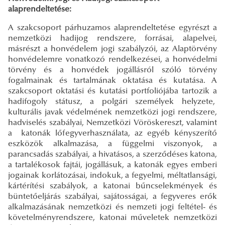
alaprendeltetése:
A szakcsoport párhuzamos alaprendeltetése egyrészt a
nemzetközi hadijog rendszere, forrásai, alapelvei,
másrészt a honvédelem jogi szabályzói, az Alaptörvény
honvédelemre vonatkozó rendelkezései, a honvédelmi
törvény és a honvédek jogállásról szóló törvény
fogalmainak és tartalmának oktatása és kutatása. A
szakcsoport oktatási és kutatási portfoliójába tartozik a
hadifogoly státusz, a polgári személyek helyzete,
kulturális javak védelmének nemzetközi jogi rendszere,
hadviselés szabályai, Nemzetközi Vöröskereszt, valamint
a katonák lőfegyverhasználata, az egyéb kényszerítő
eszközök alkalmazása, a függelmi viszonyok, a
parancsadás szabályai, a hivatásos, a szerződéses katona,
a tartalékosok fajtái, jogállásuk, a katonák egyes emberi
jogainak korlátozásai, indokuk, a fegyelmi, méltatlansági,
kártérítési szabályok, a katonai bűncselekmények és
büntetőeljárás szabályai, sajátosságai, a fegyveres erők
alkalmazásának nemzetközi és nemzeti jogi feltétel- és
követelményrendszere, katonai műveletek nemzetközi