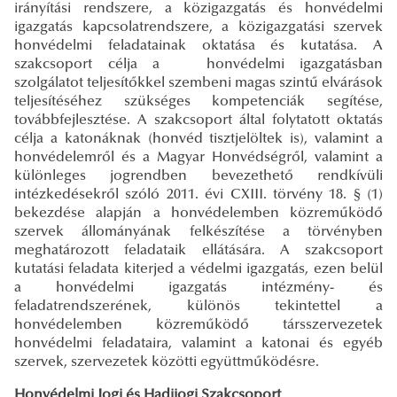
irányítási rendszere, a közigazgatás és honvédelmi
igazgatás kapcsolatrendszere, a közigazgatási szervek
honvédelmi feladatainak oktatása és kutatása. A
szakcsoport célja a honvédelmi igazgatásban
szolgálatot teljesítőkkel szembeni magas szintű elvárások
teljesítéséhez szükséges kompetenciák segítése,
továbbfejlesztése. A szakcsoport által folytatott oktatás
célja a katonáknak (honvéd tisztjelöltek is), valamint a
honvédelemről és a Magyar Honvédségről, valamint a
különleges jogrendben bevezethető rendkívüli
intézkedésekről szóló 2011. évi CXIII. törvény 18. § (1)
bekezdése alapján a honvédelemben közreműködő
szervek állományának felkészítése a törvényben
meghatározott feladataik ellátására. A szakcsoport
kutatási feladata kiterjed a védelmi igazgatás, ezen belül
a honvédelmi igazgatás intézmény- és
feladatrendszerének, különös tekintettel a
honvédelemben közreműködő társszervezetek
honvédelmi feladataira, valamint a katonai és egyéb
szervek, szervezetek közötti együttműködésre.
Honvédelmi Jogi és Hadijogi Szakcsoport