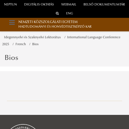
NEPTUN
DIGITÁLIS OKTATÁS
WEBMAIL
BELSŐ DOKUMENTUMTÁR
ENG
NEMZETI KÖZSZOLGÁLATI EGYETEM
HADTUDOMÁNYI ÉS HONVÉDTISZTKÉPZŐ KAR
Idegennyelvi és Szaknyelvi Lektorátus
International Language Conference
2025
French
Bios
Bios
Alapozó Tudományok Intézete
Katonai Infokommunikációs Intézet
Hadtörténelem Tanszék
Katonai Logisztikai Intézet
Honvédelmi Jogi és Igazgatási Tanszék
Elektronikai Hadviselés Tanszék
Köszöntő