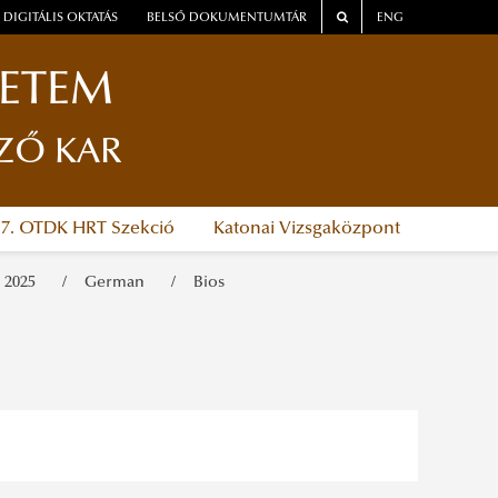
DIGITÁLIS OKTATÁS
BELSŐ DOKUMENTUMTÁR
ENG
YETEM
ZŐ KAR
37. OTDK HRT Szekció
Katonai Vizsgaközpont
e 2025
German
Bios