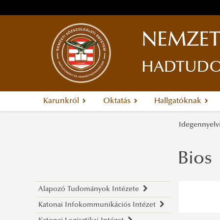
NEMZET
HADTUDOM
Karunkról
Oktatás
Hallgatóknak
Idegennyelvi
Bios
Alapozó Tudományok Intézete
Katonai Infokommunikációs Intézet
Hadtörténelem Tanszék