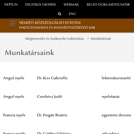
NEPTUN
DIGITÁLIS OKTATÁS
WEBMAIL
BELSŐ DOKUMENTUMTÁR
ENG
NEMZETI KÖZSZOLGÁLATI EGYETEM
HADTUDOMÁNYI ÉS HONVÉDTISZTKÉPZŐ KAR
Idegennyelvi és Szaknyelvi Lektorátus
Munkatársak
Munkatársaink
Angol nyelv
Dr. Kiss Gabriella
lektorátusvezető
Angol nyelv
Cserkész Judit
nyelvtanár
Francia nyelv
Dr. Fregán Beatrix
egyetemi docens
Francia nyelv
Dr. Göttler Viktória
adjunktus