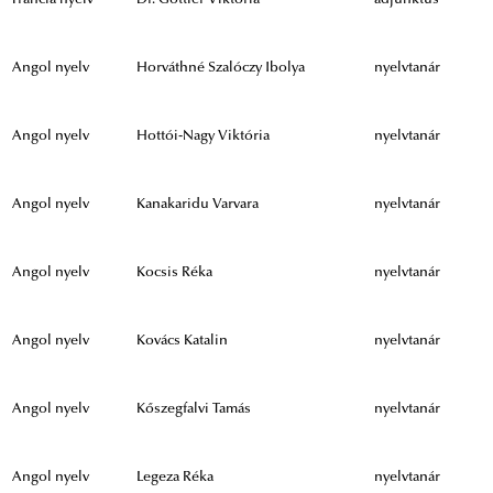
Angol nyelv
Horváthné Szalóczy Ibolya
nyelvtanár
Angol nyelv
Hottói-Nagy Viktória
nyelvtanár
Angol nyelv
Kanakaridu Varvara
nyelvtanár
Angol nyelv
Kocsis Réka
nyelvtanár
Angol nyelv
Kovács Katalin
nyelvtanár
Angol nyelv
Kőszegfalvi Tamás
nyelvtanár
Angol nyelv
Legeza Réka
nyelvtanár