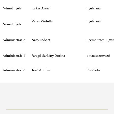
Német nyelv
Farkas Anna
nyelvtanár
Veres Violetta
nyelvtanár
Német nyelv
Adminisztráció
Nagy Róbert
üzemeltetési ügyi
Adminisztráció
Faragó-Sárkány Dorina
oktatásszervező
Adminisztráció
Törő Andrea
főelőadó
Alapozó Tudományok Intézete