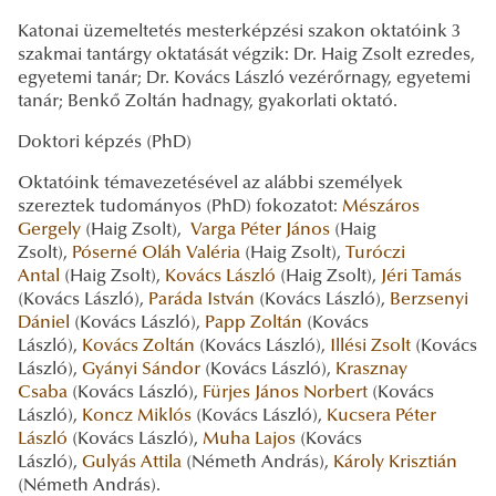
Katonai üzemeltetés mesterképzési szakon oktatóink 3
szakmai tantárgy oktatását végzik: Dr. Haig Zsolt ezredes,
egyetemi tanár; Dr. Kovács László vezérőrnagy, egyetemi
tanár; Benkő Zoltán hadnagy, gyakorlati oktató.
Doktori képzés (PhD)
Oktatóink témavezetésével az alábbi személyek
szereztek tudományos (PhD) fokozatot:
Mészáros
Gergely
(Haig Zsolt),
Varga Péter János
(Haig
Zsolt),
Póserné Oláh Valéria
(Haig Zsolt),
Turóczi
Antal
(Haig Zsolt),
Kovács László
(Haig Zsolt),
Jéri Tamás
(Kovács László),
Paráda István
(Kovács László),
Berzsenyi
Dániel
(Kovács László),
Papp Zoltán
(Kovács
László),
Kovács Zoltán
(Kovács László),
Illési Zsolt
(Kovács
László),
Gyányi Sándor
(Kovács László),
Krasznay
Csaba
(Kovács László),
Fürjes János Norbert
(Kovács
László),
Koncz Miklós
(Kovács László),
Kucsera Péter
László
(Kovács László),
Muha Lajos
(Kovács
László),
Gulyás Attila
(Németh András),
Károly Krisztián
(Németh András).