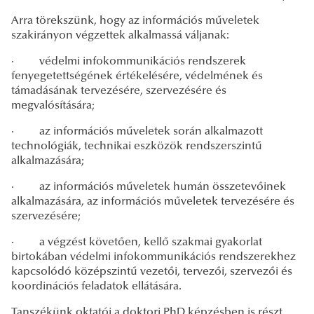
Arra törekszünk, hogy az információs műveletek
szakirányon végzettek alkalmassá váljanak:
·
védelmi infokommunikációs rendszerek
fenyegetettségének értékelésére, védelmének és
támadásának tervezésére, szervezésére és
megvalósítására;
·
az információs műveletek során alkalmazott
technológiák, technikai eszközök rendszerszintű
alkalmazására;
·
az információs műveletek humán összetevőinek
alkalmazására, az információs műveletek tervezésére és
szervezésére;
·
a végzést követően, kellő szakmai gyakorlat
birtokában védelmi infokommunikációs rendszerekhez
kapcsolódó középszintű vezetői, tervezői, szervezői és
koordinációs feladatok ellátására.
Tanszékünk oktatói a doktori PhD képzésben is részt