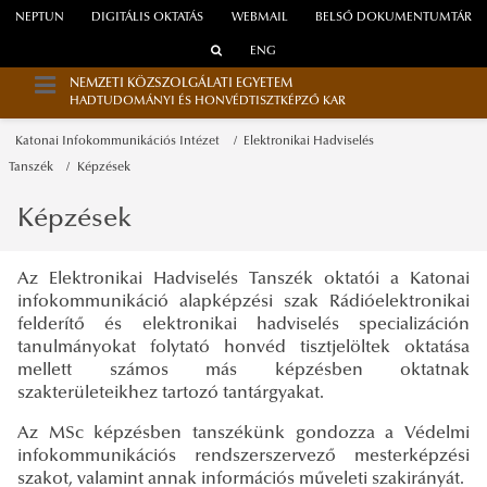
NEPTUN
DIGITÁLIS OKTATÁS
WEBMAIL
BELSŐ DOKUMENTUMTÁR
ENG
NEMZETI KÖZSZOLGÁLATI EGYETEM
HADTUDOMÁNYI ÉS HONVÉDTISZTKÉPZŐ KAR
Katonai Infokommunikációs Intézet
Elektronikai Hadviselés
Tanszék
Képzések
Képzések
Az Elektronikai Hadviselés Tanszék oktatói a Katonai
infokommunikáció alapképzési szak Rádióelektronikai
felderítő és elektronikai hadviselés specializáción
tanulmányokat folytató honvéd tisztjelöltek oktatása
mellett számos más képzésben oktatnak
szakterületeikhez tartozó tantárgyakat.
Az MSc képzésben tanszékünk gondozza a Védelmi
infokommunikációs rendszerszervező mesterképzési
szakot, valamint annak információs műveleti szakirányát.