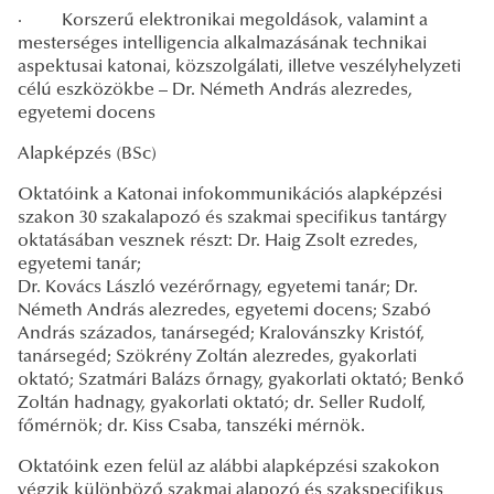
·
Korszerű elektronikai megoldások, valamint a
mesterséges intelligencia alkalmazásának technikai
aspektusai katonai, közszolgálati, illetve veszélyhelyzeti
célú eszközökbe – Dr. Németh András alezredes,
egyetemi docens
Alapképzés (BSc)
Oktatóink a Katonai infokommunikációs alapképzési
szakon 30 szakalapozó és szakmai specifikus tantárgy
oktatásában vesznek részt: Dr. Haig Zsolt ezredes,
egyetemi tanár;
Dr. Kovács László vezérőrnagy, egyetemi tanár; Dr.
Németh András alezredes, egyetemi docens; Szabó
András százados, tanársegéd; Kralovánszky Kristóf,
tanársegéd; Szökrény Zoltán alezredes, gyakorlati
oktató; Szatmári Balázs őrnagy, gyakorlati oktató; Benkő
Zoltán hadnagy, gyakorlati oktató; dr. Seller Rudolf,
főmérnök; dr. Kiss Csaba, tanszéki mérnök.
Oktatóink ezen felül az alábbi alapképzési szakokon
végzik különböző szakmai alapozó és szakspecifikus