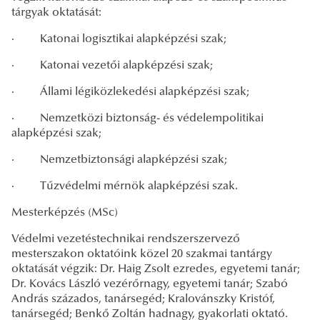
tárgyak oktatását:
·
Katonai logisztikai alapképzési szak;
·
Katonai vezetői alapképzési szak;
·
Állami légiközlekedési alapképzési szak;
·
Nemzetközi biztonság- és védelempolitikai
alapképzési szak;
·
Nemzetbiztonsági alapképzési szak;
·
Tűzvédelmi mérnök alapképzési szak.
Mesterképzés (MSc)
Védelmi vezetéstechnikai rendszerszervező
mesterszakon oktatóink közel 20 szakmai tantárgy
oktatását végzik: Dr. Haig Zsolt ezredes, egyetemi tanár;
Dr. Kovács László vezérőrnagy, egyetemi tanár; Szabó
András százados, tanársegéd; Kralovánszky Kristóf,
tanársegéd; Benkő Zoltán hadnagy, gyakorlati oktató.