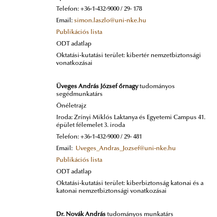
Telefon: +36-1-432-9000 / 29- 178
Email:
simon.laszlo@uni-nke.hu
Publikációs lista
ODT adatlap
Oktatási-kutatási terület: kibertér nemzetbiztonsági
vonatkozásai
Üveges András József őrnagy
tudományos
segédmunkatárs
Önéletrajz
Iroda: Zrínyi Miklós Laktanya és Egyetemi Campus 41.
épület félemelet 3. iroda
Telefon: +36-1-432-9000 / 29- 481
Email:
Uveges_Andras_Jozsef@uni-nke.hu
Publikációs lista
ODT adatlap
Oktatási-kutatási terület: kiberbiztonság katonai és a
katonai nemzetbiztonsági vonatkozásai
Dr. Novák András
tudományos munkatárs