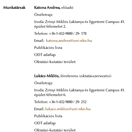
Munkatársak
Katona Andrea
,
előadó
Önéletrajz
Iroda: Zrínyi Miklós Laktanya és Egyetemi Campus 41.
épület félemelet 2.
Telefon: +36-1-432-9000 / 29- 178
Email:
katona.andrea@uni-nke.hu
Publikációs lista
ODT adatlap
Oktatási-kutatási terület:
Lukács Miklós,
főreferens (oktatásszervezési)
Önéletrajz
Iroda: Zrínyi Miklós Laktanya és Egyetemi Campus 41.
épület félemelet 6.
Telefon: +36-1-432-9000 / 29- 212
Email:
lukacs.miklos@uni-nke.hu
Publikációs lista
ODT adatlap
Oktatási-kutatási terület: