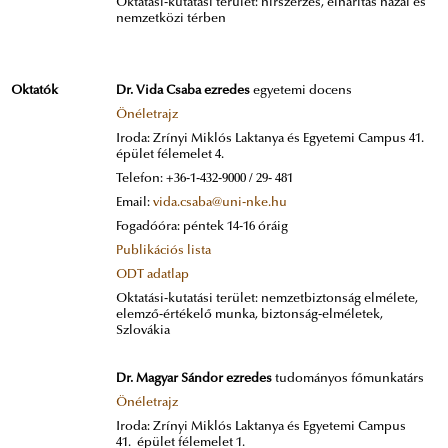
Oktatási-kutatási terület: hírszerzés, elhárítás hazai és
nemzetközi térben
Oktatók
Dr. Vida Csaba ezredes
egyetemi docens
Önéletrajz
Iroda: Zrínyi Miklós Laktanya és Egyetemi Campus 41.
épület félemelet 4.
Telefon: +36-1-432-9000 / 29- 481
Email:
vida.csaba@uni-nke.hu
Fogadóóra: péntek 14-16 óráig
Publikációs lista
ODT adatlap
Oktatási-kutatási terület: nemzetbiztonság elmélete,
elemző-értékelő munka, biztonság-elméletek,
Szlovákia
Dr. Magyar Sándor ezredes
tudományos főmunkatárs
Önéletrajz
Iroda: Zrínyi Miklós Laktanya és Egyetemi Campus
41. épület félemelet 1.