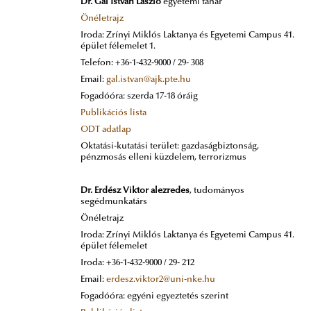
Dr. Gál István László
egyetemi tanár
Önéletrajz
Iroda: Zrínyi Miklós Laktanya és Egyetemi Campus 41.
épület félemelet 1.
Telefon: +36-1-432-9000 / 29- 308
Email:
gal.istvan@ajk.pte.hu
Fogadóóra: szerda 17-18 óráig
Publikációs lista
ODT adatlap
Oktatási-kutatási terület: gazdaságbiztonság,
pénzmosás elleni küzdelem, terrorizmus
Dr. Erdész Viktor alezredes
, tudományos
segédmunkatárs
Önéletrajz
Iroda: Zrínyi Miklós Laktanya és Egyetemi Campus 41.
épület félemelet
Iroda: +36-1-432-9000 / 29- 212
Email:
erdesz.viktor2@uni-nke.hu
Fogadóóra: egyéni egyeztetés szerint