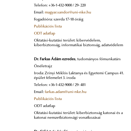
Telefon: +36-1-432-9000 / 29- 220
Email:
magyar.sandor@uni-nke.hu
Fogadóóra: szerda 17-18 óráig
Publikációs lista
ODT adatlap
Oktatási-kutatási terület: kibervédelem,
kiberbiztonság, informatikai biztonság, adatvédelem
Dr. Farkas Ádám ezredes
, tudományos főmunkatárs
Önéletrajz
Iroda: Zrínyi Miklós Laktanya és Egyetemi Campus 41.
épület félemelet 3. iroda
Telefon: +36-1-432-9000 / 29- 481
Email:
farkas.adam@uni-nke.hu
Publikációs lista
ODT adatlap
Oktatási-kutatási terület: kiberbiztonság katonai és a
katonai nemzetbiztonsági vonatkozásai