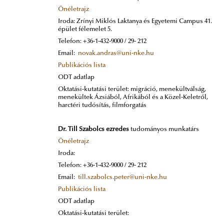
Önéletrajz
Iroda: Zrínyi Miklós Laktanya és Egyetemi Campus 41.
épület félemelet 5.
Telefon: +36-1-432-9000 / 29- 212
Email:
novak.andras@uni-nke.hu
Publikációs lista
ODT adatlap
Oktatási-kutatási terület: migráció, menekültválság,
menekültek Ázsiából, Afrikából és a Közel-Keletről,
harctéri tudósítás, filmforgatás
Dr. Till Szabolcs ezredes
tudományos munkatárs
Önéletrajz
Iroda:
Telefon: +36-1-432-9000 / 29- 212
Email:
till.szabolcs.peter@uni-nke.hu
Publikációs lista
ODT adatlap
Oktatási-kutatási terület: