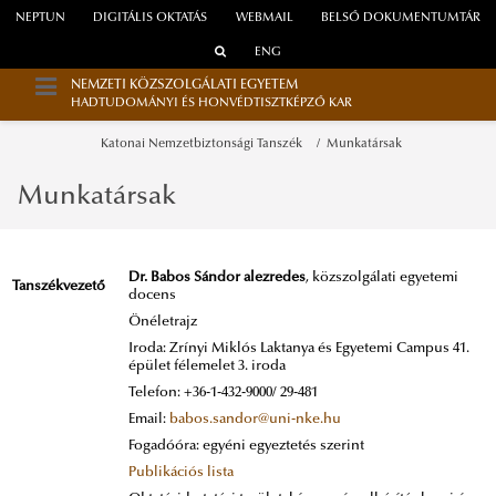
NEPTUN
DIGITÁLIS OKTATÁS
WEBMAIL
BELSŐ DOKUMENTUMTÁR
ENG
NEMZETI KÖZSZOLGÁLATI EGYETEM
HADTUDOMÁNYI ÉS HONVÉDTISZTKÉPZŐ KAR
Katonai Nemzetbiztonsági Tanszék
Munkatársak
Munkatársak
Dr. Babos Sándor alezredes
, közszolgálati egyetemi
Tanszékvezető
docens
Önéletrajz
Iroda: Zrínyi Miklós Laktanya és Egyetemi Campus 41.
épület félemelet 3. iroda
Telefon: +36-1-432-9000/ 29-481
Email:
babos.sandor@uni-nke.hu
Fogadóóra: egyéni egyeztetés szerint
Publikációs lista