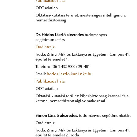
Publikációs lista
ODT adatlap
Oktatási-kutatási terület: mesterséges intelligencia,
nemzetbiztonság
Dr. Hódos László alezredes
tudományos
segédmunkatárs
Önéletrajz
Iroda: Zrínyi Miklós Laktanya és Egyetemi Campus 41.
épület félemelet 4.
Telefon: +36-1-432-9000 / 29- 481
Email:
hodos.laszlo@uni-nke.hu
Publikációs lista
ODT adatlap
Oktatási-kutatási terület: kiberbiztonság katonai és a
katonai nemzetbiztonsági vonatkozásai
Simon László alezredes
, tudományos segédmunkatárs
Önéletrajz
Iroda: Zrínyi Miklós Laktanya és Egyetemi Campus 41.
épület félemelet 2. iroda