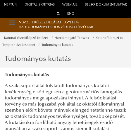
NEPTUN
DIGITÁLIS OKTATÁS
WEBMAIL
BELSŐ DOKUMENTUMTÁR
ENG
NEMZETI KÖZSZOLGÁLATI EGYETEM
HADTUDOMÁNYI ÉS HONVÉDTISZTKÉPZŐ KAR
Katonai Vezetőképző Intézet
Harctámogató Tanszék
Katonaföldrajzi és
Tereptan Szakcsoport
Tudományos kutatás
Tudományos kutatás
Tudományos kutatás
A szakcsoport által folytatott tudományos kutatói
tevékenység elsődlegesen a geoinformációs támogatás
tudományos megalapozására irányul. A felsőoktatási
törvény és más jogszabályok által az oktatói állománnyal
szemben előírt követelmények elengedhetetlenné teszik
az oktatók tudományos tevékenységét, továbbképzését.
A kutatásokra fordítható anyagi lehetőségek és idő
arányában a szakcsoport számos kiemelt kutatási