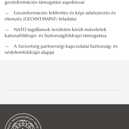
geoinformációs támogatási aspektusai
—
Geoinformációs felderítés és képi adatszerzés és
elemzés (GEOINT/IMINT) feladatai
—
NATO tagállamok területén kívüli műveletek
katonaföldrajzi- és biztonságföldrajzi támogatása
—
A Szövetség partnerségi kapcsolatai biztonság- és
védelemföldrajzi alapjai
Alapozó Tudományok Intézete
Katonai Infokommunikációs Intézet
Hadtörténelem Tanszék
Katonai Logisztikai Intézet
Honvédelmi Jogi és Igazgatási Tanszék
Elektronikai Hadviselés Tanszék
Köszöntő
Katonai Repülő Intézet
Katonai Vezetéstudományi Tanszék
Infokommunikációs és Információbiztonsági Tanszék
Hadtáp, Pénzügyi és Katonai Közlekedési Tanszék
Munkatársak
Köszöntő
Köszöntő