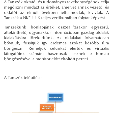
A Tanszék oktatói és tudományos tevékenységének célja
megőrizni mindazt az értéket, amelyet annak vezetői és
oktatói az elmúlt években felhalmoztak, kivívtak. A
Tanszék a NKE HHK teljes vertikumában folytat képzést.
Tanszékünk honlapjának összeállításakor egyszerű,
áttekinthető, ugyanakkor információban gazdag oldalak
kialakítására törekedtünk. Az oldalakat folyamatosan
bővítjük, frissítjük így érdemes azokat később újra
böngészni. Reméljük célunkat elértük és virtuális
látogatóink számára hasznosak lesznek e honlap
böngészésével a monitor előtt eltöltött percei.
A Tanszék felépítése