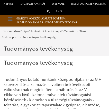
NEPTUN
DIGITÁLIS OKTATÁS
WEBMAIL
BELSŐ DOKUMENTUMTÁR
ENG
NEMZETI KÖZSZOLGÁLATI EGYETEM
HADTUDOMÁNYI ÉS HONVÉDTISZTKÉPZŐ KAR
Katonai Vezetőképző Intézet
Harctámogató Tanszék
Tüzér
Szakcsoport
Tudományos tevékenység
Tudományos tevékenység
Tudományos tevékenység
Tudományos kutatómunkánk középpontjában - az MH
szervezeti és alkalmazási elveiben bekövetkezett
változásoknak megfelelően - a háborús és az V.
cikkelyen kívüli katonai műveletek tűztámogatási
kérdéseinek - kiemelten a tüzérségi tűztámogatás -
feltárása, a gyakorlati tapasztalatok gyűjtése, elemzése,