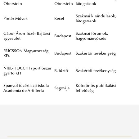
Oberstein
Oberstein
látogatások
Szakmai kirándulások,
Pintér Művek
Kecel
látogatások
Gábor Áron Tüzér Bajtársi
Szakmai fórumok,
Budapest
Egyesület
hagyományőrzés
ERICSSON Magyarország
Budapest
Szakértői tevékenység
KFt.
NIKE-FIOCCHI sportlőszer
B. fűzfő
Szakértői tevékenység
gyártó KFt
Spanyol tüzértiszti iskola
Kölcsönös publikálási
Segovija
Academia de Artillería
lehetőség