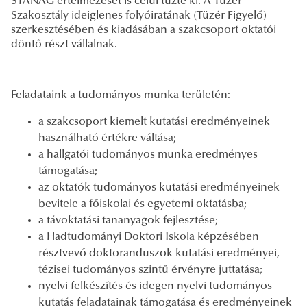
STANAG értelmezését is célul tűzte ki. A Tüzér
Szakosztály ideiglenes folyóiratának (Tüzér Figyelő)
szerkesztésében és kiadásában a szakcsoport oktatói
döntő részt vállalnak.
Feladataink a tudományos munka területén:
a szakcsoport kiemelt kutatási eredményeinek
használható értékre váltása;
a hallgatói tudományos munka eredményes
támogatása;
az oktatók tudományos kutatási eredményeinek
bevitele a főiskolai és egyetemi oktatásba;
a távoktatási tananyagok fejlesztése;
a Hadtudományi Doktori Iskola képzésében
résztvevő doktoranduszok kutatási eredményei,
tézisei tudományos szintű érvényre juttatása;
nyelvi felkészítés és idegen nyelvi tudományos
kutatás feladatainak támogatása és eredményeinek