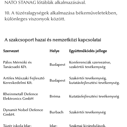
NATO STANAG lőtáblák alkalmazásával.
10. A tüzéralagységek alkalmazása békeműveletekben,
különleges viszonyok között.
A szakcsoport hazai és nemzetközi kapcsolatai
Szervezet
Helye
Együttműködés jellege
Pálos Mérnöki és
Konferenciák szervezése,
Budapest
Tanácsadó KFt.
szakértői tevékenység
Artifex Műszaki Fejlesztő
Szakértői tevékenység,
Budapest
Kereskedelmi Kft.
kutatásfejlesztési tevékenység.
Rheinmetall Defence
Bréma
Kutatásfejlesztési tevékenység
Elektronics GmbH
Dynamit Nobel Defence
Burbach
Szakértői tevékenység
GmbH.
Tüzér iskola Idar-
Idar-
Szakmai kirándulások,