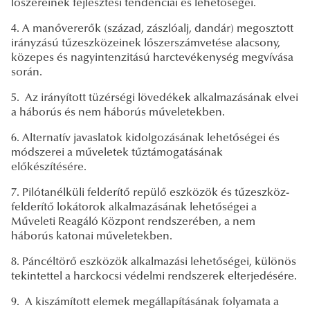
lőszereinek fejlesztési tendenciái és lehetőségei.
4. A manővererők (század, zászlóalj, dandár) megosztott
irányzású tűzeszközeinek lőszerszámvetése alacsony,
közepes és nagyintenzitású harctevékenység megvívása
során.
5. Az irányított tüzérségi lövedékek alkalmazásának elvei
a háborús és nem háborús műveletekben.
6. Alternatív javaslatok kidolgozásának lehetőségei és
módszerei a műveletek tűztámogatásának
előkészítésére.
7. Pilótanélküli felderítő repülő eszközök és tűzeszköz-
felderítő lokátorok alkalmazásának lehetőségei a
Műveleti Reagáló Központ rendszerében, a nem
háborús katonai műveletekben.
8. Páncéltörő eszközök alkalmazási lehetőségei, különös
tekintettel a harckocsi védelmi rendszerek elterjedésére.
9. A kiszámított elemek megállapításának folyamata a