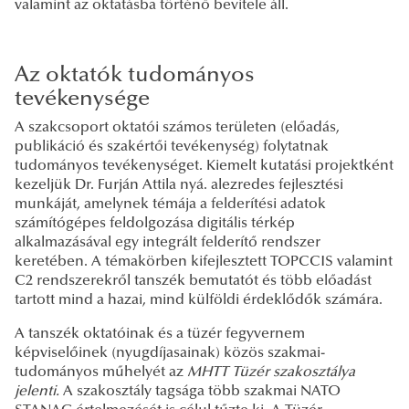
valamint az oktatásba történő bevitele áll.
Az oktatók tudományos
tevékenysége
A szakcsoport oktatói számos területen (előadás,
publikáció és szakértői tevékenység) folytatnak
tudományos tevékenységet. Kiemelt kutatási projektként
kezeljük Dr. Furján Attila nyá. alezredes fejlesztési
munkáját, amelynek témája a felderítési adatok
számítógépes feldolgozása digitális térkép
alkalmazásával egy integrált felderítő rendszer
keretében. A témakörben kifejlesztett TOPCCIS valamint
C2 rendszerekről tanszék bemutatót és több előadást
tartott mind a hazai, mind külföldi érdeklődők számára.
A tanszék oktatóinak és a tüzér fegyvernem
képviselőinek (nyugdíjasainak) közös szakmai-
tudományos műhelyét az
MHTT Tüzér szakosztálya
jelenti.
A szakosztály tagsága több szakmai NATO