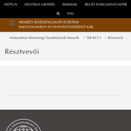
NEPTUN
DIGITÁLIS OKTATÁS
WEBMAIL
BELSŐ DOKUMENTUMTÁR
ENG
NEMZETI KÖZSZOLGÁLATI EGYETEM
HADTUDOMÁNYI ÉS HONVÉDTISZTKÉPZŐ KAR
Nemzetközi Biztonsági Tanulmányok Tanszék
TKP KCS 1
Részvevői
Résztvevői
Alapozó Tudományok Intézete
Katonai Infokommunikációs Intézet
Hadtörténelem Tanszék
Katonai Logisztikai Intézet
Honvédelmi Jogi és Igazgatási Tanszék
Elektronikai Hadviselés Tanszék
Köszöntő
Katonai Repülő Intézet
Katonai Vezetéstudományi Tanszék
Infokommunikációs és Információbiztonsági Tanszék
Hadtáp, Pénzügyi és Katonai Közlekedési Tanszék
Munkatársak
Köszöntő
Köszöntő