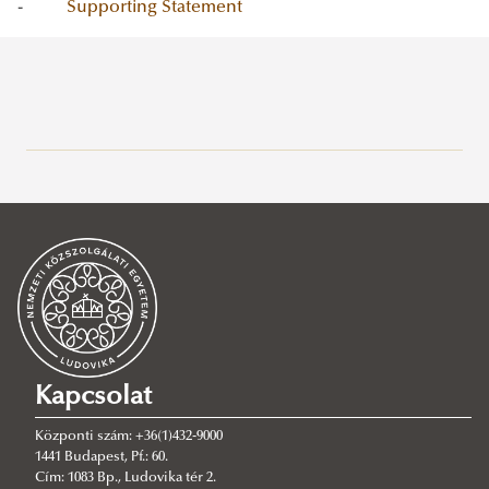
-
Supporting Statement
Hallgatói pénzügyek
Tanulmányi Osztály
Tájékoztatók
Általános információk
Neptun
Munkatársak
A tanév beosztása
Munkarend
Hallgatói önkormányzatok
Nemzetközi Biztonság- és Védelempolitikai Szak
Tanulmányi kérelem minták
Munkarend
Kapcsolat
Könyvértékesítés
Szakdolgozat/Diplomamunka
Központi szám: +36(1)432-9000
Tanulmányi ügyek
Nyelvi validáció
1441 Budapest, Pf.: 60.
Cím: 1083 Bp., Ludovika tér 2.
Nemzetközi Biztonság- és Védelempolitikai