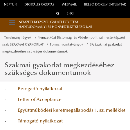
NEPTUN
DIGITÁLIS OKTATÁS
WEBMAIL
BELSŐ DOKUMENTUMTÁR
ENG
NEMZETI KÖZSZOLGÁLATI EGYETEM
HADTUDOMÁNYI ÉS HONVÉDTISZTKÉPZŐ KAR
Tanulmányi ügyek
Nemzetközi Biztonság- és Védelempolitikai mesterképzési
szak SZAKMAI GYAKORLAT
Formanyomtatványok
BA Szakmai gyakorlat
megkezdéséhez szükséges dokumentumok
Szakmai gyakorlat megkezdéséhez
szükséges dokumentumok
-
Befogadó nyilatkozat
-
Letter of Acceptance
-
Együttműködési keretmegállapodás 1. sz. melléklet
-
Támogató nyilatkozat