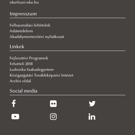
nke@uni-nke.hu
mesterképzési szak SZAKMAI GYAKORLAT
Impresszum
Általános tájékoztató
Felhasználási feltételek
Tájékoztató a Nemzetközi Biztonság- és
Adatvédelem
Védelempolitikai mesterszak kötelező szakmai
Akadálymentesítési nyilatkozat
gyakorlatáról
Linkek
Tájékoztató a Nemzetközi Biztonság- és
Fejlesztési Programok
Felvételi 2018
Védelempolitikai alapszak kötelező szakmai
Ludovika Szabadegyetem
gyakorlatáról
Közigazgatási Továbbképzési Intézet
Archív oldal
Formanyomtatványok
Social media
BA Szakmai gyakorlat megkezdéséhez szükséges
dokumentumok
MA Szakmai gyakorlat megkezdéséhez szükséges
dokumentumok
Szakmai gyakorlat igazolásához szükséges