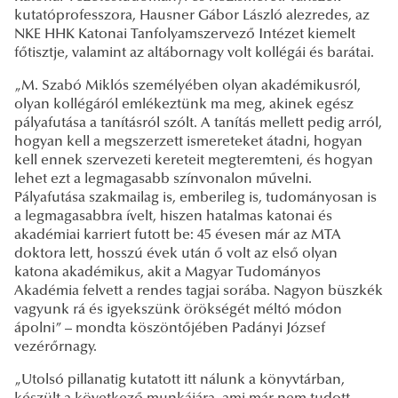
kutatóprofesszora, Hausner Gábor László alezredes, az
NKE HHK Katonai Tanfolyamszervező Intézet kiemelt
főtisztje, valamint az altábornagy volt kollégái és barátai.
„M. Szabó Miklós személyében olyan akadémikusról,
olyan kollégáról emlékeztünk ma meg, akinek egész
pályafutása a tanításról szólt. A tanítás mellett pedig arról,
hogyan kell a megszerzett ismereteket átadni, hogyan
kell ennek szervezeti kereteit megteremteni, és hogyan
lehet ezt a legmagasabb színvonalon művelni.
Pályafutása szakmailag is, emberileg is, tudományosan is
a legmagasabbra ívelt, hiszen hatalmas katonai és
akadémiai karriert futott be: 45 évesen már az MTA
doktora lett,
hosszú évek után ő volt az első olyan
katona akadémikus, akit a Magyar Tudományos
Akadémia felvett a rendes tagjai sorába. Nagyon büszkék
vagyunk rá és igyekszünk örökségét méltó módon
ápolni” – mondta köszöntőjében Padányi József
vezérőrnagy.
„Utolsó pillanatig kutatott itt nálunk a könyvtárban,