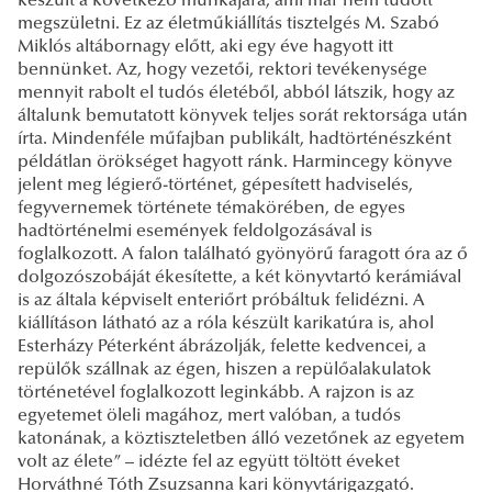
készült a következő munkájára, ami már nem tudott
megszületni. Ez az életműkiállítás tisztelgés M. Szabó
Miklós altábornagy előtt, aki egy éve hagyott itt
bennünket. Az, hogy vezetői, rektori tevékenysége
mennyit rabolt el tudós életéből, abból látszik, hogy az
általunk bemutatott könyvek teljes sorát rektorsága után
írta. Mindenféle műfajban publikált, hadtörténészként
példátlan örökséget hagyott ránk. Harmincegy könyve
jelent meg légierő-történet, gépesített hadviselés,
fegyvernemek története témakörében, de egyes
hadtörténelmi események feldolgozásával is
foglalkozott. A falon található gyönyörű faragott óra az ő
dolgozószobáját ékesítette, a két könyvtartó kerámiával
is az általa képviselt enteriőrt próbáltuk felidézni. A
kiállításon látható az a róla készült karikatúra is, ahol
Esterházy Péterként ábrázolják, felette kedvencei, a
repülők szállnak az égen, hiszen a repülőalakulatok
történetével foglalkozott leginkább. A rajzon is az
egyetemet öleli magához, mert valóban, a tudós
katonának, a köztiszteletben álló vezetőnek az egyetem
volt az élete” – idézte fel az együtt töltött éveket
Horváthné Tóth Zsuzsanna kari könyvtárigazgató.