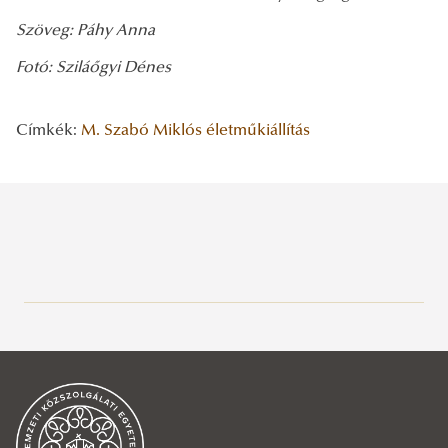
Szöveg: Páhy Anna
Fotó: Sziláőgyi Dénes
Címkék:
M. Szabó Miklós
életműkiállítás
Legutóbbi bejegyzések
2026/08/05
Látogatás Zrin várában
2026/08/04
Forsthoffer Ágnes meglátogatta a tisztavatásra készülő hallgatókat