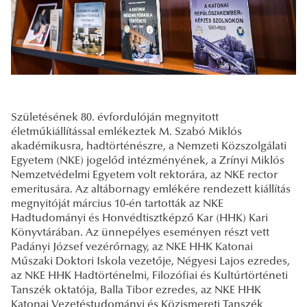
Születésének 80. évfordulóján megnyitott
életműkiállítással emlékeztek M. Szabó Miklós
akadémikusra, hadtörténészre, a Nemzeti Közszolgálati
Egyetem (NKE) jogelőd intézményének, a Zrínyi Miklós
Nemzetvédelmi Egyetem volt rektorára, az NKE rector
emeritusára. Az altábornagy emlékére rendezett kiállítás
megnyitóját március 10-én tartották az NKE
Hadtudományi és Honvédtisztképző Kar (HHK) Kari
Könyvtárában. Az ünnepélyes eseményen részt vett
Padányi József vezérőrnagy, az NKE HHK Katonai
Műszaki Doktori Iskola vezetője, Négyesi Lajos ezredes,
az NKE HHK Hadtörténelmi, Filozófiai és Kultúrtörténeti
Tanszék oktatója, Balla Tibor ezredes, az NKE HHK
Katonai Vezetéstudományi és Közismereti Tanszék