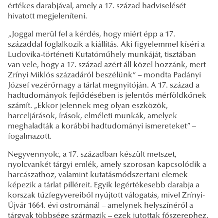
értékes darabjával, amely a 17. század hadviselését
hivatott megjeleníteni.
„Joggal merül fel a kérdés, hogy miért épp a 17.
századdal foglalkozik a kiállítás. Aki figyelemmel kíséri a
Ludovika-történeti Kutatóműhely munkáját, tisztában
van vele, hogy a 17. század azért áll közel hozzánk, mert
Zrínyi Miklós századáról beszélünk” – mondta Padányi
József vezérőrnagy a tárlat megnyitóján. A 17. század a
hadtudományok fejlődésében is jelentős mérföldkőnek
számít. „Ekkor jelennek meg olyan eszközök,
harceljárások, írások, elméleti munkák, amelyek
meghaladták a korábbi hadtudományi ismereteket” –
fogalmazott.
Negyvennyolc, a 17. században készült metszet,
nyolcvankét tárgyi emlék, amely szorosan kapcsolódik a
harcászathoz, valamint kutatásmódszertani elemek
képezik a tárlat pilléreit. Egyik legértékesebb darabja a
korszak tűzfegyvereiből nyújtott válogatás, mivel Zrínyi-
Újvár 1664. évi ostrománál – amelynek helyszínéről a
tárgyak többsége származik – ezek jutottak főszerephez.