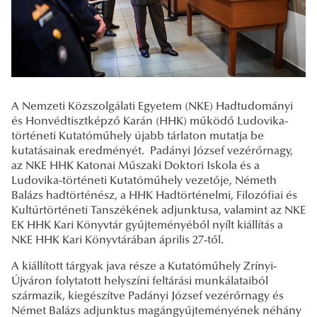
A Nemzeti Közszolgálati Egyetem (NKE) Hadtudományi
és Honvédtisztképző Karán (HHK) működő Ludovika-
történeti Kutatóműhely újabb tárlaton mutatja be
kutatásainak eredményét. Padányi József vezérőrnagy,
az NKE HHK Katonai Műszaki Doktori Iskola és a
Ludovika-történeti Kutatóműhely vezetője, Németh
Balázs hadtörténész, a HHK Hadtörténelmi, Filozófiai és
Kultúrtörténeti Tanszékének adjunktusa, valamint az NKE
EK HHK Kari Könyvtár gyűjteményéből nyílt kiállítás a
NKE HHK Kari Könyvtárában április 27-től.
A kiállított tárgyak java része a Kutatóműhely Zrínyi-
Újváron folytatott helyszíni feltárási munkálataiból
származik, kiegészítve Padányi József vezérőrnagy és
Német Balázs adjunktus magángyűjteményének néhány