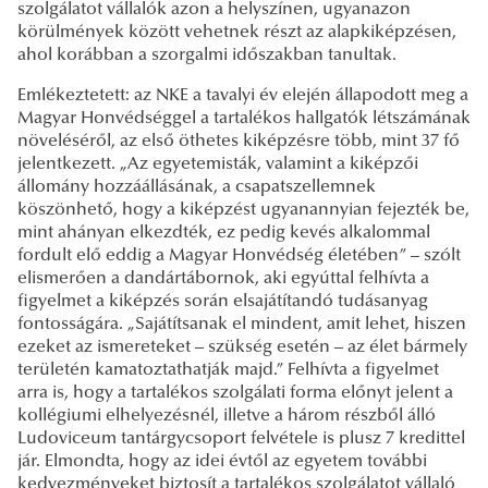
szolgálatot vállalók azon a helyszínen, ugyanazon
körülmények között vehetnek részt az alapkiképzésen,
ahol korábban a szorgalmi időszakban tanultak.
Emlékeztetett: az NKE a tavalyi év elején állapodott meg a
Magyar Honvédséggel a tartalékos hallgatók létszámának
növeléséről, az első öthetes kiképzésre több, mint 37 fő
jelentkezett. „Az egyetemisták, valamint a kiképzői
állomány hozzáállásának, a csapatszellemnek
köszönhető, hogy a kiképzést ugyanannyian fejezték be,
mint ahányan elkezdték, ez pedig kevés alkalommal
fordult elő eddig a Magyar Honvédség életében” – szólt
elismerően a dandártábornok, aki egyúttal felhívta a
figyelmet a kiképzés során elsajátítandó tudásanyag
fontosságára. „Sajátítsanak el mindent, amit lehet, hiszen
ezeket az ismereteket – szükség esetén – az élet bármely
területén kamatoztathatják majd.” Felhívta a figyelmet
arra is, hogy a tartalékos szolgálati forma előnyt jelent a
kollégiumi elhelyezésnél, illetve a három részből álló
Ludoviceum tantárgycsoport felvétele is plusz 7 kredittel
jár. Elmondta, hogy az idei évtől az egyetem további
kedvezményeket biztosít a tartalékos szolgálatot vállaló