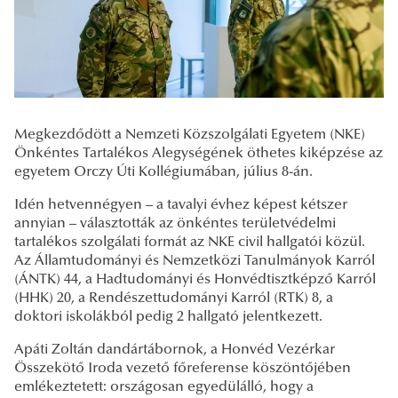
Megkezdődött a Nemzeti Közszolgálati Egyetem (NKE)
Önkéntes Tartalékos Alegységének öthetes kiképzése az
egyetem Orczy Úti Kollégiumában, július 8-án.
Idén hetvennégyen – a tavalyi évhez képest kétszer
annyian – választották az önkéntes területvédelmi
tartalékos szolgálati formát az NKE civil hallgatói közül.
Az Államtudományi és Nemzetközi Tanulmányok Karról
(ÁNTK) 44, a Hadtudományi és Honvédtisztképző Karról
(HHK) 20, a Rendészettudományi Karról (RTK) 8, a
doktori iskolákból pedig 2 hallgató jelentkezett.
Apáti Zoltán dandártábornok, a Honvéd Vezérkar
Összekötő Iroda vezető főreferense köszöntőjében
emlékeztetett: országosan egyedülálló, hogy a