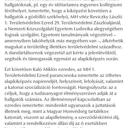
hallgatóknak, pl. egy év időtartamra ingyenes kollégiumi
férőhelyet. Ismertette, hogy a kiképzést követően a
hallgatók a gödöllői székhelyű, MH vitéz Reviczky László
1. Területvédelmi Ezred 29. Területvédelmi Zászlóaljánál,
a Nemzeti Közszolgálati Egyetem Ludovika alegységében
fognak szolgálni. Egyetemi tanulmányaik végeztével –
amennyiben lakóhelyük más megyében van –, átkérhetik
magukat a területileg illetékes területvédelmi századhoz.
A dandártábornok végezetül azt kérte a jelenlévőktől,
segítsék és támogassák egymást az alapkiképzés során.
Ezt követően Kaló Miklós ezredes, az MH 1.
Területvédelmi Ezred parancsnoka ismertette az öthetes
alapkiképzés napirendjét, helyszíneit, lefolyását, valamint
a katonai szocializáció fontosságát. Hangsúlyozta: az a
céljuk, hogy a tudásanyagot élményszerűen adják át a
hallgatók számára. Az illetménnyel kapcsolatban az
ezredes ismertette: mindenkit ugyanazok a juttatások
illetnek meg, mint a Magyar Honvédség tartalékos
katonáit, viszont az alapilletmény, a szerződéskötési díj,
valamint a rendelkezésre állási díj az ő esetükben