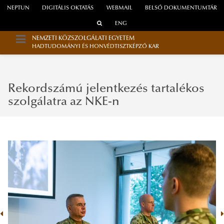
NEPTUN
DIGITÁLIS OKTATÁS
WEBMAIL
BELSŐ DOKUMENTUMTÁR
ENG
NEMZETI KÖZSZOLGÁLATI EGYETEM
HADTUDOMÁNYI ÉS HONVÉDTISZTKÉPZŐ KAR
Rekordszámú jelentkezés tartalékos
szolgálatra az NKE-n