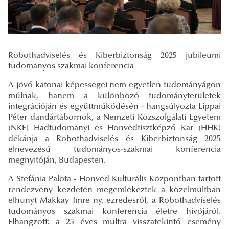
Robothadviselés és Kiberbiztonság 2025 jubileumi
tudományos szakmai konferencia
A jövő katonai képességei nem egyetlen tudományágon
múlnak, hanem a különböző tudományterületek
integrációján és együttműködésén - hangsúlyozta Lippai
Péter dandártábornok, a Nemzeti Közszolgálati Egyetem
(NKE) Hadtudományi és Honvédtisztképző Kar (HHK)
dékánja a Robothadviselés és Kiberbiztonság 2025
elnevezésű tudományos-szakmai konferencia
megnyitóján, Budapesten.
A Stefánia Palota - Honvéd Kulturális Központban tartott
rendezvény kezdetén megemlékeztek a közelmúltban
elhunyt Makkay Imre ny. ezredesről, a Robothadviselés
tudományos szakmai konferencia életre hívójáról.
Elhangzott: a 25 éves múltra visszatekintő esemény