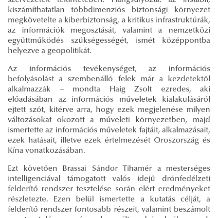
kiszámíthatatlan többdimenziós biztonsági környezet
megkövetelte a kiberbiztonság, a kritikus infrastruktúrák,
az információk megosztását, valamint a nemzetközi
együttműködés szükségességét, ismét középpontba
helyezve a geopolitikát.
Az információs tevékenységet, az információs
befolyásolást a szembenálló felek már a kezdetektől
alkalmazzák – mondta Haig Zsolt ezredes, aki
előadásában az információs műveletek kialakulásáról
ejtett szót, kitérve arra, hogy ezek megjelenése milyen
változásokat okozott a műveleti környezetben, majd
ismertette az információs műveletek fajtáit, alkalmazásait,
ezek hatásait, illetve ezek értelmezését Oroszország és
Kína vonatkozásában.
Ezt követően Brassai Sándor Tihamér a mesterséges
intelligenciával támogatott valós idejű drónfedélzeti
felderítő rendszer tesztelése során elért eredményeket
részletezte. Ezen belül ismertette a kutatás célját, a
felderítő rendszer fontosabb részeit, valamint beszámolt