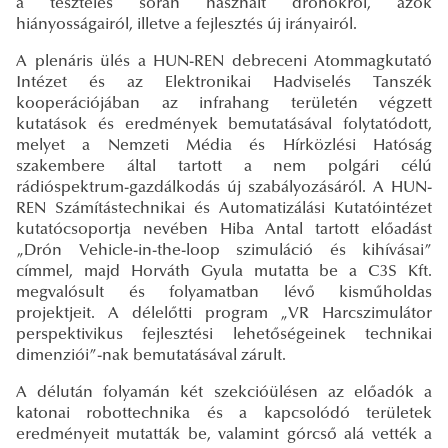
a tesztelés során használt drónokról, azok
hiányosságairól, illetve a fejlesztés új irányairól.
A plenáris ülés a HUN-REN debreceni Atommagkutató
Intézet és az Elektronikai Hadviselés Tanszék
kooperációjában az infrahang területén végzett
kutatások és eredmények bemutatásával folytatódott,
melyet a Nemzeti Média és Hírközlési Hatóság
szakembere által tartott a nem polgári célú
rádióspektrum-gazdálkodás új szabályozásáról. A HUN-
REN Számítástechnikai és Automatizálási Kutatóintézet
kutatócsoportja nevében Hiba Antal tartott előadást
„Drón Vehicle-in-the-loop szimuláció és kihívásai”
címmel, majd Horváth Gyula mutatta be a C3S Kft.
megvalósult és folyamatban lévő kisműholdas
projektjeit. A délelőtti program „VR Harcszimulátor
perspektivikus fejlesztési lehetőségeinek technikai
dimenziói”-nak bemutatásával zárult.
A délután folyamán két szekcióülésen az előadók a
katonai robottechnika és a kapcsolódó területek
eredményeit mutatták be, valamint górcső alá vették a