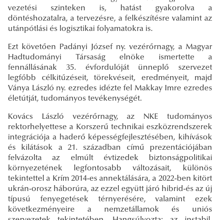
vezetési szinteken is, hatást gyakorolva a
döntéshozatalra, a tervezésre, a felkészítésre valamint az
utánpótlási és logisztikai folyamatokra is.
Ezt követően Padányi József ny. vezérőrnagy, a Magyar
Hadtudományi Társaság elnöke ismertette a
fennállásának 35. évfordulóját ünneplő szervezet
legfőbb célkitűzéseit, törekvéseit, eredményeit, majd
Ványa László ny. ezredes idézte fel Makkay Imre ezredes
életútját, tudományos tevékenységét.
Kovács László vezérőrnagy, az NKE tudományos
rektorhelyettese a Korszerű technikai eszközrendszerek
integrációja a haderő képességfejlesztésében, kihívások
és kilátások a 21. században című prezentációjában
felvázolta az elmúlt évtizedek biztonságpolitikai
környezetének legfontosabb változásait, különös
tekintettel a Krím 2014-es annektálására, a 2022-ben kitört
ukrán-orosz háborúra, az ezzel együtt járó hibrid-és az új
típusú fenyegetések térnyerésére, valamint ezek
következményeire a nemzetállamok és uniós
szervezetek tekintetében. Hangsúlyozta: az instabil,