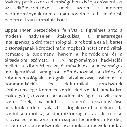
Makkay professzor szellemiségében kívánja erősíteni azt
az elkötelezettséget, amely szerint a modern
hadtudománynak nem csupán követnie kell a fejlődést,
hanem aktívan formálnia is azt.
Lippai Péter beszédében felhívta a figyelmet arra: a
modern hadviselés átalakulása, a mesterséges
intelligencia, a dróntechnológiák, a robotika és a kibertér
biztonságának kérdései mára megkerülhetetlenné váltak
nemcsak a tudomány, hanem a honvédelem és a
társadalom számára is. „A hagyományos hadviselés
mellett a kibertérben zajló műveletek, a mesterséges
intelligenciával támogatott döntéshozatal, a drón- és
robottechnológiák integrált alkalmazása, valamint a
kommunikációs és elektronikai rendszerek
sérülékenysége komplex kérdéseket vet fel, amelyekre
csak együtt, közösen – az akadémiai világ és a civil szféra
szereplőinek, valamint a haderő összefogásával
adhatunk érdemi választ” – fogalmazott a dékán, aki
szerint a robotika, a kiberbiztonság és az elekronikai
hadviselés témaköre nem csupán technológiai kérdés,
hiszen ezek a rendszerek egyre inkább megjelennek a