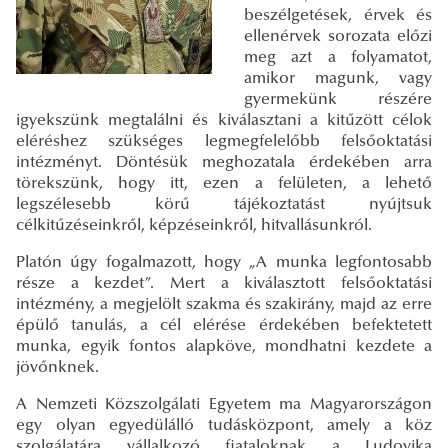
beszélgetések, érvek és
ellenérvek sorozata előzi
meg azt a folyamatot,
amikor magunk, vagy
gyermekünk részére
igyekszünk megtalálni és kiválasztani a kitűzött célok
eléréshez szükséges legmegfelelőbb felsőoktatási
intézményt. Döntésük meghozatala érdekében arra
törekszünk, hogy itt, ezen a felületen, a lehető
legszélesebb körű tájékoztatást nyújtsuk
célkitűzéseinkről, képzéseinkről, hitvallásunkról.
Platón úgy fogalmazott, hogy „A munka legfontosabb
része a kezdet”. Mert a kiválasztott felsőoktatási
intézmény, a megjelölt szakma és szakirány, majd az erre
épülő tanulás, a cél elérése érdekében befektetett
munka, egyik fontos alapköve, mondhatni kezdete a
jövőnknek.
A Nemzeti Közszolgálati Egyetem ma Magyarországon
egy olyan egyedülálló tudásközpont, amely a köz
szolgálatára vállalkozó fiataloknak a Ludovika