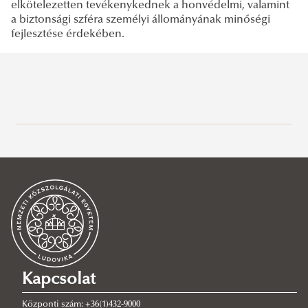
elkötelezetten tevékenykednek a honvédelmi, valamint
a biztonsági szféra személyi állományának minőségi
fejlesztése érdekében.
Bemutatkozás
Köszöntő
Történet
A kar vezetése
A Kar története
Szervezet
Kari Ügyrend
Szervezeti ábra
Kari Tanács
Kapcsolat
Minőségbiztosítás
Kari Tanács tagjai
Központi szám: +36(1)432-9000