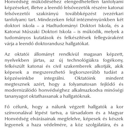
Honvédség működéséhez elengedhetetlen tanfolyami
képzéseket, illetve a leendő felsővezetők részére katonai
felsővezetői szakirányú továbbképzést (vezérkari
tanfolyam) tart. Mindezeken felül intézményünkben két
doktori iskola ­– a Hadtudományi Doktori Iskola, és a
Katonai Műszaki Doktori Iskola ­− is működik, melyek a
tudományos kutatások és felkészítések fellegváraként
várja a leendő doktorandusz hallgatókat.
Az oktatói állományt rendkívül magasan képzett,
nyelvekben jártas, az új technológiákra fogékony,
felkészült katonai és civil szakemberek alkotják, akik
képesek a megszerezhető legkorszerűbb tudást a
képzéseinkbe integrálni. Oktatóink mindent
megtesznek azért, hogy a folyamatosan fejlődő és
modernizálódó honvédséghez alkalmazkodva minőségi
tananyagot oktathassanak a hallgatóknak.
Fő célunk, hogy a nálunk végzett hallgatók a kor
színvonalával lépést tartva, a társadalom és a Magyar
Honvédség elvárásainak megfelelve, képesek és készek
legyenek a haza védelmére, a köz szolgálatára, és a