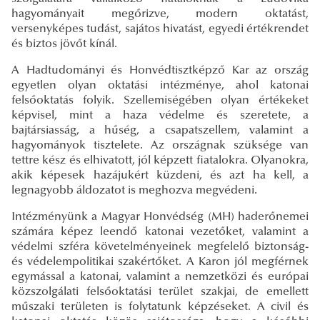
hagyományait megőrizve, modern oktatást,
versenyképes tudást, sajátos hivatást, egyedi értékrendet
és biztos jövőt kínál.
A Hadtudományi és Honvédtisztképző Kar az ország
egyetlen olyan oktatási intézménye, ahol katonai
felsőoktatás folyik. Szellemiségében olyan értékeket
képvisel, mint a haza védelme és szeretete, a
bajtársiasság, a hűség, a csapatszellem, valamint a
hagyományok tisztelete. Az országnak szüksége van
tettre kész és elhivatott, jól képzett fiatalokra. Olyanokra,
akik képesek hazájukért küzdeni, és azt ha kell, a
legnagyobb áldozatot is meghozva megvédeni.
Intézményünk a Magyar Honvéd­ség (MH) haderőnemei
számára képez leendő katonai vezetőket, valamint a
védelmi szféra követelményeinek megfelelő biztonság-
és védelempolitikai szakértőket. A Karon jól megférnek
egymással a katonai, valamint a nemzetközi és európai
közszolgálati felsőoktatási terület szakjai, de emellett
műszaki területen is folytatunk képzéseket. A civil és