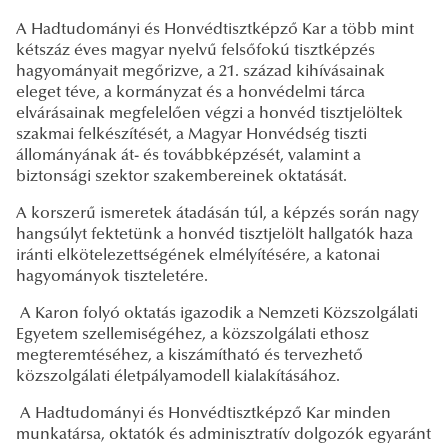
A Hadtudományi és Honvédtisztképző Kar a több mint
kétszáz éves magyar nyelvű felsőfokú tisztképzés
hagyományait megőrizve, a 21. század kihívásainak
eleget téve, a kormányzat és a honvédelmi tárca
elvárásainak megfelelően végzi a honvéd tisztjelöltek
szakmai felkészítését, a Magyar Honvédség tiszti
állományának át- és továbbképzését, valamint a
biztonsági szektor szakembereinek oktatását.
A korszerű ismeretek átadásán túl, a képzés során nagy
hangsúlyt fektetünk a honvéd tisztjelölt hallgatók haza
iránti elkötelezettségének elmélyítésére, a katonai
hagyományok tiszteletére.
A Karon folyó oktatás igazodik a Nemzeti Közszolgálati
Egyetem szellemiségéhez, a közszolgálati ethosz
megteremtéséhez, a kiszámítható és tervezhető
közszolgálati életpályamodell kialakításához.
A Hadtudományi és Honvédtisztképző Kar minden
munkatársa, oktatók és adminisztratív dolgozók egyaránt