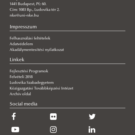
Hírek
Kari Tanács ügyrendje
Kari Minőségügyi Bizottság
1441 Budapest, Pf.: 60.
Cím: 1083 Bp., Ludovika tér 2.
Kiadványok
Kari Tanács munkarendje
Szabályzatok, dokumentumok
nke@uni-nke.hu
Hasznos linkek
Kari Tanács határozatai
2024
Impresszum
Letöltések
Kari Tanács TEDÖR
2023
Felhasználási feltételek
Elérhetőségek
Kari Tanács választás – 2016
2022
Adatvédelem
Kari Tanács választás – 2022
Akadálymentesítési nyilatkozat
Kari Tanács választás – 2026
Linkek
Fejlesztési Programok
Felvételi 2018
Ludovika Szabadegyetem
Közigazgatási Továbbképzési Intézet
Archív oldal
Social media