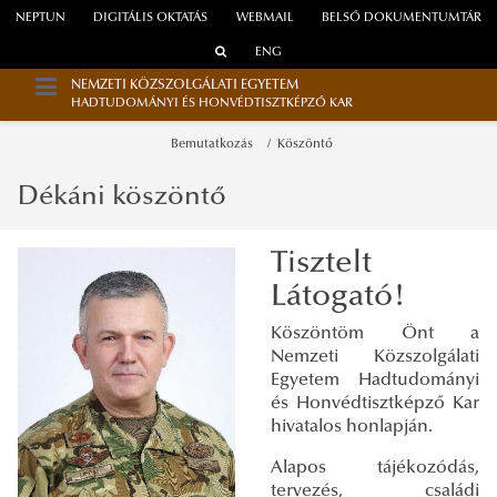
NEPTUN
DIGITÁLIS OKTATÁS
WEBMAIL
BELSŐ DOKUMENTUMTÁR
ENG
NEMZETI KÖZSZOLGÁLATI EGYETEM
HADTUDOMÁNYI ÉS HONVÉDTISZTKÉPZŐ KAR
Bemutatkozás
Köszöntő
Dékáni köszöntő
Tisztelt
Látogató!
Köszöntöm Önt a
Nemzeti Közszolgálati
Egyetem Hadtudományi
és Honvédtisztképző Kar
hivatalos honlapján.
Alapos tájékozódás,
tervezés, családi