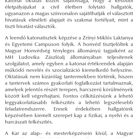
katonai oktatás közös sajátossága, hogy a későbbi
életpályájukat a civil életben folytató hallgatók,
ugyanazon a magas színvonalon sajátíthatják el választott
hivatásuk elméleti alapjait és szakmai fortélyait, mint a
tiszti hivatást választók.
A leendő katonatisztek képzése a Zrínyi Miklós Laktanya
és Egyetemi Campuson folyik. A honvéd tisztjelöltek a
Magyar Honvédség tényleges állományú tagjaiként az
MH Ludovika Zászlóalj állományában teljesítenek
szolgálatot, amely egyben a katonai értékrendek alapján
működő nevelés és szocializáció kiemelkedő helyszíne.
Oktatásuk nem kizárólag tantermekben történik, hiszen
a tantervek számos gyakorlati foglalkozást tartalmaznak,
amelyek jelentős részét terepen, harcszerű körülmények
között kell végrehajtani. Fontos célkitűzésünk a lehető
leggyakorlatiasabb felkészítés a lehető legszélesebb
feladatrendszerre. Ennek érdekében hallgatóink
képzésében kiemelt szerepet kap a fizikai, a nyelvi és a
harcászati felkészítés.
A Kar az alap– és mesterképzésein kívül, a Magyar