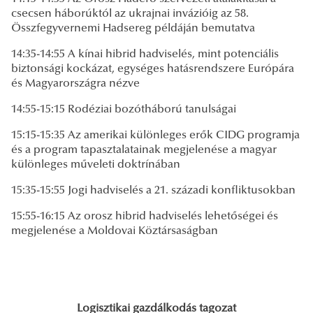
csecsen háborúktól az ukrajnai invázióig az 58.
Összfegyvernemi Hadsereg példáján bemutatva
14:35-14:55 A kínai hibrid hadviselés, mint potenciális
biztonsági kockázat, egységes hatásrendszere Európára
és Magyarországra nézve
14:55-15:15 Rodéziai bozótháború tanulságai
15:15-15:35 Az amerikai különleges erők CIDG programja
és a program tapasztalatainak megjelenése a magyar
különleges műveleti doktrínában
15:35-15:55 Jogi hadviselés a 21. századi konfliktusokban
15:55-16:15 Az orosz hibrid hadviselés lehetőségei és
megjelenése a Moldovai Köztársaságban
Logisztikai gazdálkodás tagozat