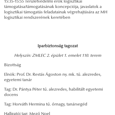
15:35-15:55 Területvédelmi erők logisztikai
támogatása/támogatásának koncepciója, javaslatok a
logisztikai támogatás feladatainak végrehajtására az MH
logisztikai rendszerének keretében
Iparbiztonság tagozat
Helyszín: ZMLEC 2. épület 1. emelet 110. terem
Bizottság
Elnök: Prof. Dr. Restás Ágoston ny. mk. tű. alezredes,
egyetemi tanár
Tag: Dr. Pántya Péter tű. alezredes, habilitált egyetemi
docens
Tag: Horváth Hermina tű. őrnagy, tanársegéd
Hallgatói tag: Mező Noel