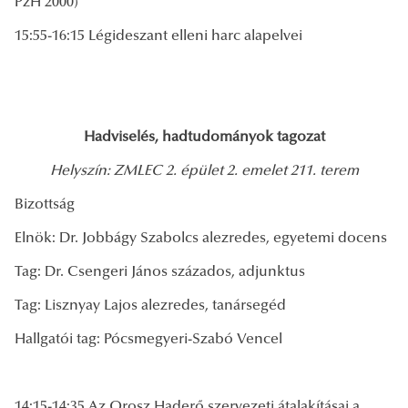
PzH 2000)
15:55-16:15 Légideszant elleni harc alapelvei
Hadviselés, hadtudományok tagozat
Helyszín: ZMLEC 2. épület 2. emelet 211. terem
Bizottság
Elnök: Dr. Jobbágy Szabolcs alezredes, egyetemi docens
Tag: Dr. Csengeri János százados, adjunktus
Tag: Lisznyay Lajos alezredes, tanársegéd
Hallgatói tag: Pócsmegyeri-Szabó Vencel
14:15-14:35 Az Orosz Haderő szervezeti átalakításai a