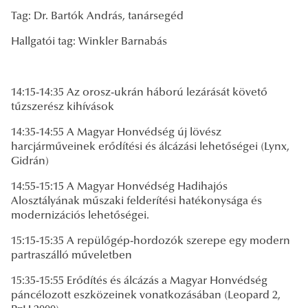
Tag: Dr. Bartók András, tanársegéd
Hallgatói tag: Winkler Barnabás
14:15-14:35 Az orosz-ukrán háború lezárását követő
tűzszerész kihívások
14:35-14:55 A Magyar Honvédség új lövész
harcjárműveinek erődítési és álcázási lehetőségei (Lynx,
Gidrán)
14:55-15:15 A Magyar Honvédség Hadihajós
Alosztályának műszaki felderítési hatékonysága és
modernizációs lehetőségei.
15:15-15:35 A repülőgép-hordozók szerepe egy modern
partraszálló műveletben
15:35-15:55 Erődítés és álcázás a Magyar Honvédség
páncélozott eszközeinek vonatkozásában (Leopard 2,