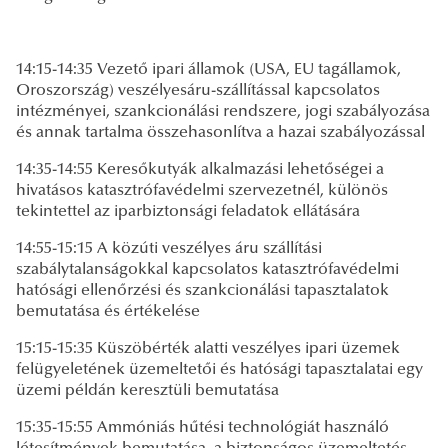
14:15-14:35 Vezető ipari államok (USA, EU tagállamok,
Oroszország) veszélyesáru-szállítással kapcsolatos
intézményei, szankcionálási rendszere, jogi szabályozása
és annak tartalma összehasonlítva a hazai szabályozással
14:35-14:55 Keresőkutyák alkalmazási lehetőségei a
hivatásos katasztrófavédelmi szervezetnél, különös
tekintettel az iparbiztonsági feladatok ellátására
14:55-15:15 A közúti veszélyes áru szállítási
szabálytalanságokkal kapcsolatos katasztrófavédelmi
hatósági ellenőrzési és szankcionálási tapasztalatok
bemutatása és értékelése
15:15-15:35 Küszöbérték alatti veszélyes ipari üzemek
felügyeletének üzemeltetői és hatósági tapasztalatai egy
üzemi példán keresztüli bemutatása
15:35-15:55 Ammóniás hűtési technológiát használó