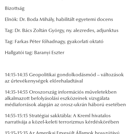
Bizottság
Elnök: Dr. Boda Mihály, habilitált egyetemi docens
Tag: Dr. Bács Zoltán György, ny. alezredes, adjunktus
Tag: Farkas Péter főhadnagy, gyakorlati oktató
Hallgatói tag: Baranyi Eszter
14:15-14:35 Geopolitikai gondolkodásmód – változások
az űrtevékenységek előrehaladtával
14:35-14:55 Oroszország információs műveletekben
alkalmazott befolyásolási eszközeinek vizsgálata
médiaforrások alapján az orosz-ukrán háború esetében
14:55-15:15 Stratégiai sakktábla: A Kreml hivatalos
narratívája a közel-keleti terrorizmus kérdéskörében
15:15-15:35 Az Amerikai Egyesült Államok hosszútávú