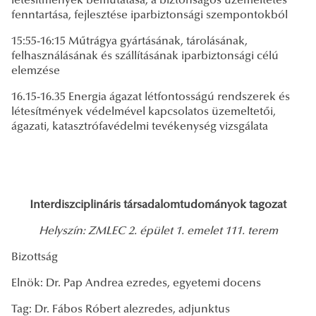
létesítmények bemutatása, a biztonságos üzemeltetés
fenntartása, fejlesztése iparbiztonsági szempontokból
15:55-16:15 Műtrágya gyártásának, tárolásának,
felhasználásának és szállításának iparbiztonsági célú
elemzése
16.15-16.35 Energia ágazat létfontosságú rendszerek és
létesítmények védelmével kapcsolatos üzemeltetői,
ágazati, katasztrófavédelmi tevékenység vizsgálata
Interdiszciplináris társadalomtudományok tagozat
Helyszín: ZMLEC 2. épület 1. emelet 111. terem
Bizottság
Elnök: Dr. Pap Andrea ezredes, egyetemi docens
Tag: Dr. Fábos Róbert alezredes, adjunktus