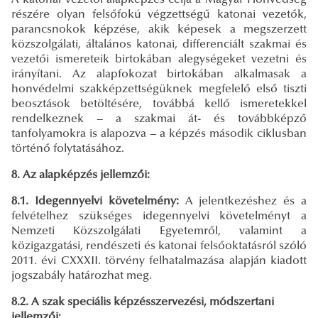
részére olyan felsőfokú végzettségű katonai vezetők,
parancsnokok képzése, akik képesek a megszerzett
közszolgálati, általános katonai, differenciált szakmai és
vezetői ismereteik birtokában alegységeket vezetni és
irányítani. Az alapfokozat birtokában alkalmasak a
honvédelmi szakképzettségüknek megfelelő első tiszti
beosztások betöltésére, továbbá kellő ismeretekkel
rendelkeznek − a szakmai át- és továbbképző
tanfolyamokra is alapozva − a képzés második ciklusban
történő folytatásához.
8. Az alapképzés jellemzői:
8.1. Idegennyelvi követelmény:
A jelentkezéshez és a
felvételhez szükséges idegennyelvi követelményt a
Nemzeti Közszolgálati Egyetemről, valamint a
közigazgatási, rendészeti és katonai felsőoktatásról szóló
2011. évi CXXXII. törvény felhatalmazása alapján kiadott
jogszabály határozhat meg.
8.2. A szak speciális képzésszervezési, módszertani
jellemzői: