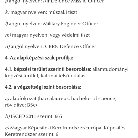
j)
angol nyelven: Air Defence Missile Officer
k)
magyar nyelven: műszaki tiszt
l)
angol nyelven: Military Engineer Officer
m)
magyar nyelven: vegyivédelmi tiszt
n)
angol nyelven: CBRN Defence Officer
4. Az alapképzési szak profilja:
4.1. képzési terület szerinti besorolása:
államtudományi
képzési terület, katonai felsőoktatás
4.2. a végzettségi szint besorolása:
a)
alapfokozat (baccalaureus, bachelor of science,
rövidítve: BSc)
b)
ISCED 2011 szerint: 665
c)
Magyar Képesítési Keretrendszer/Európai Képesítési
Keretrendszer szerint: 6