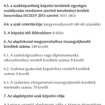
4.3. a szakképzettség képzési területek egységes
osztályozási rendszere szerinti tanulmányi területi
besorolása ISCED-F 2013 szerint:
1031 (863)
4.4. a szak orientációja:
kiegyensúlyozott (40–60 százalék)
5. A képzési idő félévekben:
8 félév
6. Az alapfokozat megszerzéséhez összegyűjtendő
kreditek száma:
240 kredit
6.1. A szakdolgozathoz vagy diplomamunka
elkészítéséhez rendelt kreditek száma: 8 kredit
6.2. Szakmai gyakorlati képzéshez rendelt kreditek
száma: 6 kredit
6.3. A szakirány elvégzésével összegyűjtendő kreditek
minimális száma: 70 kredit
7. Az alapképzési szak képzési célja
:
A katonai vezetői alapképzés célja a Magyar Honvédség