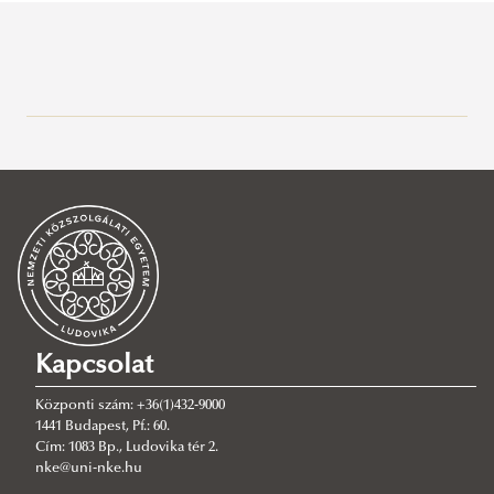
Alapképzés
Katonai vezető
Katonai infokommunikáció
Katonai logisztika
Állami légiközlekedés
Nemzetközi biztonság és védelempolitikai alapképzési
szak
Kapcsolat
Mesterképzés
Központi szám: +36(1)432-9000
PhD képzés
Katonai vezető
1441 Budapest, Pf.: 60.
Cím: 1083 Bp., Ludovika tér 2.
Felvételi 2026
Katonai üzemeltetés
Hadtudományi Doktori Iskola
nke@uni-nke.hu
Idegen nyelvű képzés
Katonai Műveleti Logisztika
Katonai Műszaki Doktori Iskola
Alapképzés