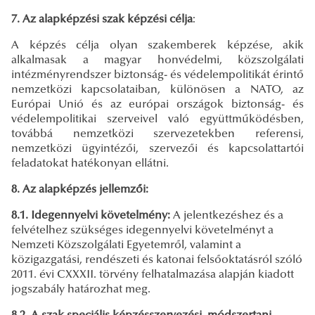
7. Az alapképzési szak képzési célja
:
A képzés célja olyan szakemberek képzése, akik
alkalmasak a magyar honvédelmi, közszolgálati
intézményrendszer biztonság- és védelempolitikát érintő
nemzetközi kapcsolataiban, különösen a NATO, az
Európai Unió és az európai országok biztonság- és
védelempolitikai szerveivel való együttműködésben,
továbbá nemzetközi szervezetekben referensi,
nemzetközi ügyintézői, szervezői és kapcsolattartói
feladatokat hatékonyan ellátni.
8. Az alapképzés jellemzői:
8.1. Idegennyelvi követelmény:
A jelentkezéshez és a
felvételhez szükséges idegennyelvi követelményt a
Nemzeti Közszolgálati Egyetemről, valamint a
közigazgatási, rendészeti és katonai felsőoktatásról szóló
2011. évi CXXXII. törvény felhatalmazása alapján kiadott
jogszabály határozhat meg.