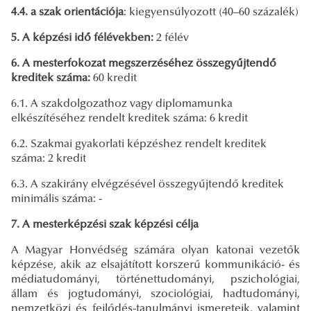
4.4. a szak orientációja
: kiegyensúlyozott (40–60 százalék)
5. A képzési idő félévekben:
2 félév
6. A mesterfokozat megszerzéséhez összegyűjtendő
kreditek száma:
60 kredit
6.1. A szakdolgozathoz vagy diplomamunka
elkészítéséhez rendelt kreditek száma: 6 kredit
6.2. Szakmai gyakorlati képzéshez rendelt kreditek
száma: 2 kredit
6.3. A szakirány elvégzésével összegyűjtendő kreditek
minimális száma: -
7. A mesterképzési szak képzési célja
A Magyar Honvédség számára olyan katonai vezetők
képzése, akik az elsajátított korszerű kommunikáció- és
médiatudományi, történettudományi, pszichológiai,
állam és jogtudományi, szociológiai, hadtudományi,
nemzetközi és fejlődés-tanulmányi ismereteik, valamint