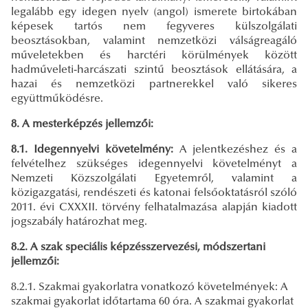
legalább egy idegen nyelv (angol) ismerete birtokában
képesek tartós nem fegyveres külszolgálati
beosztásokban, valamint nemzetközi válságreagáló
műveletekben és harctéri körülmények között
hadműveleti-harcászati szintű beosztások ellátására, a
hazai és nemzetközi partnerekkel való sikeres
együttműködésre.
8. A mesterképzés jellemzői:
8.1. Idegennyelvi követelmény:
A jelentkezéshez és a
felvételhez szükséges idegennyelvi követelményt a
Nemzeti Közszolgálati Egyetemről, valamint a
közigazgatási, rendészeti és katonai felsőoktatásról szóló
2011. évi CXXXII. törvény felhatalmazása alapján kiadott
jogszabály határozhat meg.
8.2. A szak speciális képzésszervezési, módszertani
jellemzői:
8.2.1. Szakmai gyakorlatra vonatkozó követelmények: A
szakmai gyakorlat időtartama 60 óra. A szakmai gyakorlat