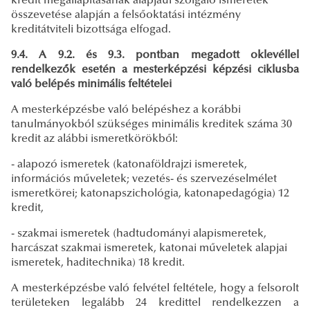
kredit megállapításának alapjául szolgáló ismeretek
összevetése alapján a felsőoktatási intézmény
kreditátviteli bizottsága elfogad.
9.4. A 9.2. és 9.3. pontban megadott oklevéllel
rendelkezők esetén a mesterképzési képzési ciklusba
való belépés minimális feltételei
A mesterképzésbe való belépéshez a korábbi
tanulmányokból szükséges minimális kreditek száma 30
kredit az alábbi ismeretkörökből:
- alapozó ismeretek (katonaföldrajzi ismeretek,
információs műveletek; vezetés- és szervezéselmélet
ismeretkörei; katonapszichológia, katonapedagógia) 12
kredit,
- szakmai ismeretek (hadtudományi alapismeretek,
harcászat szakmai ismeretek, katonai műveletek alapjai
ismeretek, haditechnika) 18 kredit.
A mesterképzésbe való felvétel feltétele, hogy a felsorolt
területeken legalább 24 kredittel rendelkezzen a