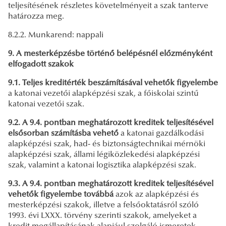
teljesítésének részletes követelményeit a szak tanterve
határozza meg.
8.2.2. Munkarend: nappali
9. A mesterképzésbe történő belépésnél előzményként
elfogadott szakok
9.1. Teljes kreditérték beszámításával vehetők figyelembe
a katonai vezetői alapképzési szak, a főiskolai szintű
katonai vezetői szak.
9.2. A 9.4. pontban meghatározott kreditek teljesítésével
elsősorban számításba vehető
a katonai gazdálkodási
alapképzési szak, had- és biztonságtechnikai mérnöki
alapképzési szak, állami légiközlekedési alapképzési
szak, valamint a katonai logisztika alapképzési szak.
9.3. A 9.4. pontban meghatározott kreditek teljesítésével
vehetők figyelembe továbbá
azok az alapképzési és
mesterképzési szakok, illetve a felsőoktatásról szóló
1993. évi LXXX. törvény szerinti szakok, amelyeket a