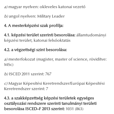
a)
magyar nyelven: okleveles katonai vezető
b)
angol nyelven: Military Leader
4. A mesterképzési szak profilja:
4.1. képzési terület szerinti besorolása:
államtudományi
képzési terület, katonai felsőoktatás
4.2. a végzettségi szint besorolása:
a)
mesterfokozat (magister, master of science, rövidítve:
MSc)
b)
ISCED 2011 szerint: 767
c)
Magyar Képesítési Keretrendszer/Európai Képesítési
Keretrendszer szerint: 7
4.3. a szakképzettség képzési területek egységes
osztályozási rendszere szerinti tanulmányi területi
besorolása ISCED–F 2013 szerint:
1031 (863)