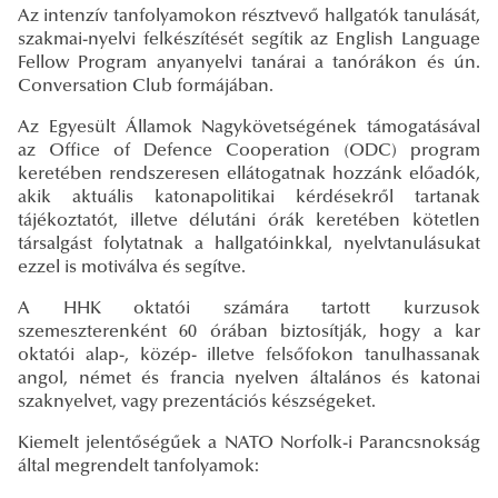
Az intenzív tanfolyamokon résztvevő hallgatók tanulását,
szakmai-nyelvi felkészítését segítik az English Language
Fellow Program anyanyelvi tanárai a tanórákon és ún.
Conversation Club formájában.
Az Egyesült Államok Nagykövetségének támogatásával
az Office of Defence Cooperation (ODC) program
keretében rendszeresen ellátogatnak hozzánk előadók,
akik aktuális katonapolitikai kérdésekről tartanak
tájékoztatót, illetve délutáni órák keretében kötetlen
társalgást folytatnak a hallgatóinkkal, nyelvtanulásukat
ezzel is motiválva és segítve.
A HHK oktatói számára tartott kurzusok
szemeszterenként 60 órában biztosítják, hogy a kar
oktatói alap-, közép- illetve felsőfokon tanulhassanak
angol, német és francia nyelven általános és katonai
szaknyelvet, vagy prezentációs készségeket.
Kiemelt jelentőségűek a NATO Norfolk-i Parancsnokság
által megrendelt tanfolyamok: