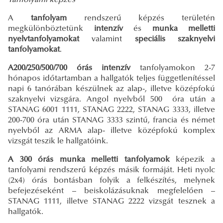
A
tanfolyam
rendszerű képzés területén
megkülönböztetünk
intenzív
és
munka melletti
nyelvtanfolyamokat
valamint
speciális szaknyelvi
tanfolyamokat
.
A200/250/500/700 órás
intenzív
tanfolyamokon 2-7
hónapos időtartamban a hallgatók teljes függetlenítéssel
napi 6 tanórában készülnek az alap-, illetve középfokú
szaknyelvi vizsgára. Angol nyelvből 500 óra után a
STANAG 6001 1111, STANAG 2222, STANAG 3333, illetve
200-700 óra után STANAG 3333 szintű, francia és német
nyelvből az ARMA alap- illetve középfokú komplex
vizsgát teszik le hallgatóink.
A 300 órás munka melletti tanfolyamok
képezik a
tanfolyami rendszerű képzés másik formáját. Heti nyolc
(2x4) órás bontásban folyik a felkészítés, melynek
befejezéseként – beiskolázásuknak megfelelően –
STANAG 1111, illetve STANAG 2222 vizsgát tesznek a
hallgatók.