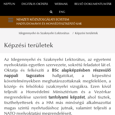
NEPTUN
DIGITÁLIS OKTATÁS
WEBMAIL
BELSŐ DOKUMENTUMTÁR
ENG
NEMZETI KÖZSZOLGÁLATI EGYETEM
HADTUDOMÁNYI ÉS HONVÉDTISZTKÉPZŐ KAR
Idegennyelvi és Szaknyelvi Lektorátus
Képzési területek
Képzési területek
Az Idegennyelvi és Szaknyelvi Lektorátus, az egyetemi
nyelvoktatás egyetlen szervezete, sokrétű feladatot lát el.
Oktatja és felkészíti a
BSc alapképzésben részesülő
nappali tagozatos
hallgatókat, a képesítési
követelményekben meghatározottaknak megfelelően, a
közép- és felsőfokú (szak)nyelvi vizsgákra. Ezen kívül
teljesíti a Honvédelmi Minisztérium és a Vezérkar
megrendelése szerinti
tanfolyami képzést
, ahol tisztek,
tiszthelyettesek és a HM más minőségű alkalmazottai
magas szintű nyelvtudáshoz jutnak, valamint teljesíti a
NATO nyelvoktatási megrendeléseit.