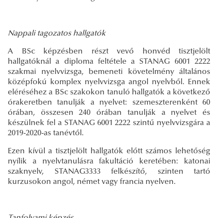
Nappali tagozatos hallgatók
A BSc képzésben részt vevő honvéd tisztjelölt
hallgatóknál a diploma feltétele a STANAG 6001 2222
szakmai nyelvvizsga, bemeneti követelmény általános
középfokú komplex nyelvvizsga angol nyelvből. Ennek
eléréséhez a BSc szakokon tanuló hallgatók a következő
órakeretben tanulják a nyelvet: szemeszterenként 60
órában, összesen 240 órában tanulják a nyelvet és
készülnek fel a STANAG 6001 2222 szintű nyelvvizsgára a
2019-2020-as tanévtől.
Ezen kívül a tisztjelölt hallgatók előtt számos lehetőség
nyílik a nyelvtanulásra fakultáció keretében: katonai
szaknyelv, STANAG3333 felkészítő, szinten tartó
kurzusokon angol, német vagy francia nyelven.
Tanfolyami képzés