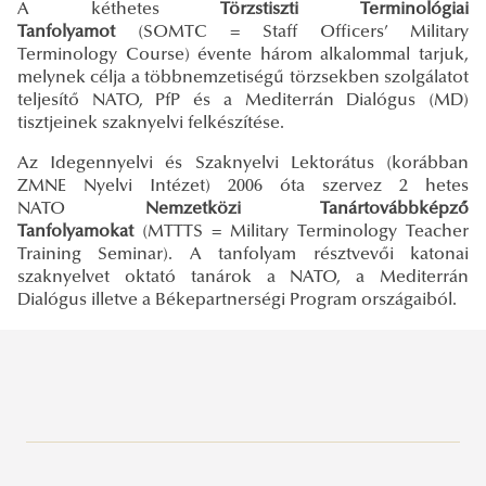
A kéthetes
Törzstiszti Terminológiai
Tanfolyamot
(SOMTC = Staff Officers’ Military
Terminology Course) évente három alkalommal tarjuk,
melynek célja a többnemzetiségű törzsekben szolgálatot
teljesítő NATO, PfP és a Mediterrán Dialógus (MD)
tisztjeinek szaknyelvi felkészítése.
Az Idegennyelvi és Szaknyelvi Lektorátus (korábban
ZMNE Nyelvi Intézet) 2006 óta szervez 2 hetes
NATO
Nemzetközi Tanártovábbképző
Tanfolyamokat
(MTTTS = Military Terminology Teacher
Training Seminar). A tanfolyam résztvevői katonai
szaknyelvet oktató tanárok a NATO, a Mediterrán
Dialógus illetve a Békepartnerségi Program országaiból.
Alapozó Tudományok Intézete