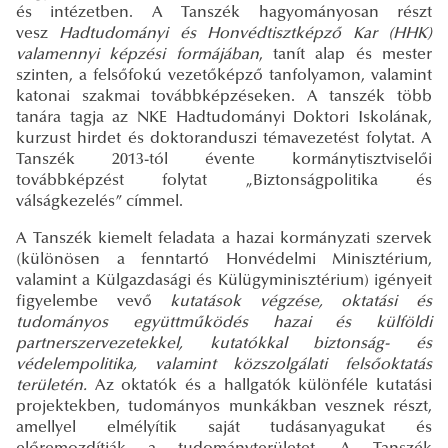
és intézetben. A Tanszék hagyományosan részt
vesz
Hadtudományi és Honvédtisztképző Kar (HHK)
valamennyi képzési formájában
, tanít alap és mester
szinten, a felsőfokú vezetőképző tanfolyamon, valamint
katonai szakmai továbbképzéseken. A tanszék több
tanára tagja az NKE Hadtudományi Doktori Iskolának,
kurzust hirdet és doktoranduszi témavezetést folytat. A
Tanszék 2013-tól évente kormánytisztviselői
továbbképzést folytat „Biztonságpolitika és
válságkezelés” címmel.
A Tanszék kiemelt feladata a hazai kormányzati szervek
(különösen a fenntartó Honvédelmi Minisztérium,
valamint a Külgazdasági és Külügyminisztérium) igényeit
figyelembe vevő
kutatások végzése, oktatási és
tudományos együttműködés hazai és külföldi
partnerszervezetekkel, kutatókkal biztonság- és
védelempolitika, valamint közszolgálati felsőoktatás
területén.
Az oktatók és a hallgatók különféle kutatási
projektekben, tudományos munkákban vesznek részt,
amellyel elmélyítik saját tudásanyagukat és