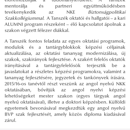
előremozdítják a tudományterületet. A Tanszék
mentorálja és partneri együttműködésben
tevékenykedik az NKE
Biztonságpolitikai
Szakkollégiummal.
A Tanszék oktatói és hallgatói – a kari
ALUMNI program részeként – élő kapcsolatot ápolnak a
szakon végzett félezer diákkal.
A Tanszék fontos feladata az egyes oktatási programok,
modulok és a tantárgyblokkok képzési céljainak
aktualizálása, az oktatási tananyag modernizálása, új
szakok, szakirányok fejlesztése. A szakért felelős oktatók
irányításával a tantárgyfelelősök terjesztik be a
javaslatokat a részletes képzési programokra, valamint a
tananyag fejlesztésére, jegyzetek és tankönyvek írására.
2015/16-os tanévtől részt veszünk az angol nyelvű NKK
oktatásában, bővítjük az angol nyelvi képzési
lehetőségeket mester szakon (egyes tárgyak angol
nyelvű oktatásával), illetve a doktori képzésben. Külföldi
egyetemek bevonásával megkezdtük egy angol nyelvű
BVP szak fejlesztését, amely közös diploma kiadásával
zárul.