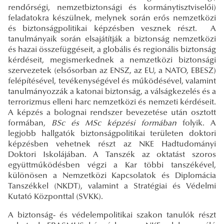
rendőrségi, nemzetbiztonsági és kormánytisztviselői)
feladatokra készülnek, melynek során erős nemzetközi
és biztonságpolitikai képzésben vesznek részt. A
tanulmányaik során elsajátítják a biztonság nemzetközi
és hazai összefüggéseit, a globális és regionális biztonság
kérdéseit, megismerkednek a nemzetközi biztonsági
szervezetek (elsősorban az ENSZ, az EU, a NATO, EBESZ)
felépítésével, tevékenységével és működésével, valamint
tanulmányozzák a katonai biztonság, a válságkezelés és a
terrorizmus elleni harc nemzetközi és nemzeti kérdéseit.
A képzés a bolognai rendszer bevezetése után osztott
formában,
BSc és MSc képzési formában
folyik. A
legjobb hallgatók biztonságpolitikai területen doktori
képzésben vehetnek részt az NKE Hadtudományi
Doktori Iskolájában. A Tanszék az oktatást szoros
együttműködésben végzi a Kar többi tanszékével,
különösen a Nemzetközi Kapcsolatok és Diplomácia
Tanszékkel (NKDT), valamint a Stratégiai és Védelmi
Kutató Központtal (SVKK).
A biztonság- és védelempolitikai szakon tanulók részt