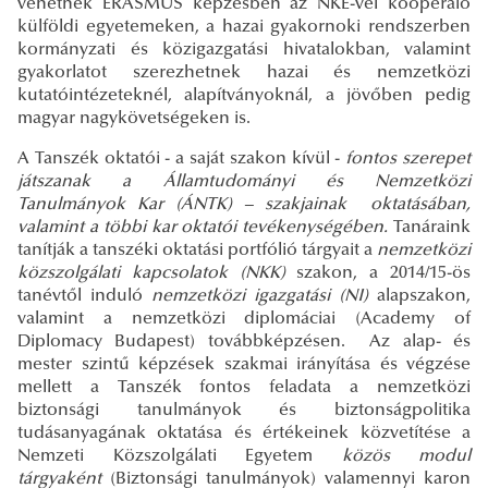
vehetnek ERASMUS képzésben az NKE-vel kooperáló
külföldi egyetemeken, a hazai gyakornoki rendszerben
kormányzati és közigazgatási hivatalokban, valamint
gyakorlatot szerezhetnek hazai és nemzetközi
kutatóintézeteknél, alapítványoknál, a jövőben pedig
magyar nagykövetségeken is.
A Tanszék oktatói - a saját szakon kívül -
fontos szerepet
játszanak a Államtudományi és Nemzetközi
Tanulmányok Kar (ÁNTK) – szakjainak oktatásában,
valamint a többi kar oktatói tevékenységében.
Tanáraink
tanítják a tanszéki oktatási portfólió tárgyait a
nemzetközi
közszolgálati kapcsolatok (NKK)
szakon, a 2014/15-ös
tanévtől induló
nemzetközi igazgatási (NI)
alapszakon,
valamint a nemzetközi diplomáciai (Academy of
Diplomacy Budapest) továbbképzésen. Az alap- és
mester szintű képzések szakmai irányítása és végzése
mellett a Tanszék fontos feladata a nemzetközi
biztonsági tanulmányok és biztonságpolitika
tudásanyagának oktatása és értékeinek közvetítése a
Nemzeti Közszolgálati Egyetem
közös modul
tárgyaként
(Biztonsági tanulmányok) valamennyi karon