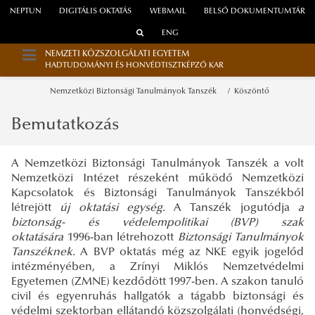
NEPTUN
DIGITÁLIS OKTATÁS
WEBMAIL
BELSŐ DOKUMENTUMTÁR
ENG
NEMZETI KÖZSZOLGÁLATI EGYETEM
HADTUDOMÁNYI ÉS HONVÉDTISZTKÉPZŐ KAR
Nemzetközi Biztonsági Tanulmányok Tanszék
Köszöntő
Bemutatkozás
A Nemzetközi Biztonsági Tanulmányok Tanszék a volt
Nemzetközi Intézet részeként működő Nemzetközi
Kapcsolatok és Biztonsági Tanulmányok Tanszékből
létrejött
új oktatási egység.
A Tanszék jogutódja
a
biztonság- és védelempolitikai (BVP) szak
oktatására
1996-ban létrehozott
Biztonsági Tanulmányok
Tanszéknek.
A BVP oktatás még az NKE egyik jogelőd
intézményében, a Zrínyi Miklós Nemzetvédelmi
Egyetemen (ZMNE) kezdődött 1997-ben. A szakon tanuló
civil és egyenruhás hallgatók a tágabb biztonsági és
védelmi szektorban ellátandó közszolgálati (honvédségi,