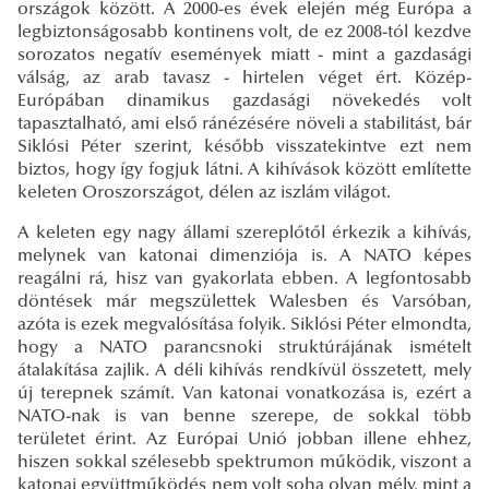
országok között. A 2000-es évek elején még Európa a
legbiztonságosabb kontinens volt, de ez 2008-tól kezdve
sorozatos negatív események miatt - mint a gazdasági
válság, az arab tavasz - hirtelen véget ért. Közép-
Európában dinamikus gazdasági növekedés volt
tapasztalható, ami első ránézésére növeli a stabilitást, bár
Siklósi Péter szerint, később visszatekintve ezt nem
biztos, hogy így fogjuk látni. A kihívások között említette
keleten Oroszországot, délen az iszlám világot.
A keleten egy nagy állami szereplőtől érkezik a kihívás,
melynek van katonai dimenziója is. A NATO képes
reagálni rá, hisz van gyakorlata ebben. A legfontosabb
döntések már megszülettek Walesben és Varsóban,
azóta is ezek megvalósítása folyik. Siklósi Péter elmondta,
hogy a NATO parancsnoki struktúrájának ismételt
átalakítása zajlik. A déli kihívás rendkívül összetett, mely
új terepnek számít. Van katonai vonatkozása is, ezért a
NATO-nak is van benne szerepe, de sokkal több
területet érint. Az Európai Unió jobban illene ehhez,
hiszen sokkal szélesebb spektrumon működik, viszont a
katonai együttműködés nem volt soha olyan mély, mint a