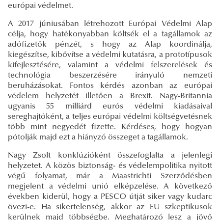
európai védelmet.
A 2017 júniusában létrehozott Európai Védelmi Alap
célja, hogy hatékonyabban költsék el a tagállamok az
adófizetők pénzét, s hogy az Alap koordinálja,
kiegészítse, kibővítse a védelmi kutatásra, a prototípusok
kifejlesztésére, valamint a védelmi felszerelések és
technológia beszerzésére irányuló nemzeti
beruházásokat. Fontos kérdés azonban az európai
védelem helyzetét illetően a Brexit. Nagy-Britannia
ugyanis 55 milliárd eurós védelmi kiadásaival
sereghajtóként, a teljes európai védelmi költségvetésnek
több mint negyedét fizette. Kérdéses, hogy hogyan
pótolják majd ezt a hiányzó összeget a tagállamok.
Nagy Zsolt konklúzióként összefoglalta a jelenlegi
helyzetet. A közös biztonság- és védelempolitika nyitott
végű folyamat, már a Maastrichti Szerződésben
megjelent a védelmi unió elképzelése. A következő
években kiderül, hogy a PESCO útját siker vagy kudarc
övezi-e. Ha sikertelenség, akkor az EU szkeptikusok
kerülnek majd többségbe. Meghatározó lesz a jövő