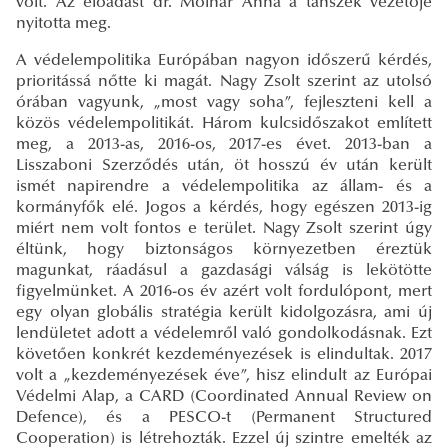
volt. Az előadást dr. Molnár Anna a tanszék vezetője
nyitotta meg.
A védelempolitika Európában nagyon időszerű kérdés,
prioritássá nőtte ki magát. Nagy Zsolt szerint az utolsó
órában vagyunk, „most vagy soha”, fejleszteni kell a
közös védelempolitikát. Három kulcsidőszakot említett
meg, a 2013-as, 2016-os, 2017-es évet. 2013-ban a
Lisszaboni Szerződés után, öt hosszú év után került
ismét napirendre a védelempolitika az állam- és a
kormányfők elé. Jogos a kérdés, hogy egészen 2013-ig
miért nem volt fontos e terület. Nagy Zsolt szerint úgy
éltünk, hogy biztonságos környezetben éreztük
magunkat, ráadásul a gazdasági válság is lekötötte
figyelmünket. A 2016-os év azért volt fordulópont, mert
egy olyan globális stratégia került kidolgozásra, ami új
lendületet adott a védelemről való gondolkodásnak. Ezt
követően konkrét kezdeményezések is elindultak. 2017
volt a „kezdeményezések éve”, hisz elindult az Európai
Védelmi Alap, a CARD (Coordinated Annual Review on
Defence), és a PESCO-t (Permanent Structured
Cooperation) is létrehozták. Ezzel új szintre emelték az