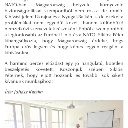
NATO-ban. Magyarország helyzete, környezete
biztonságpolitikai szempontból nem rossz, de romló.
Kihívást jelent Ukrajna és a Nyugat-Balkán is, de ezeket a
problémákat nem egyedül kezeli, hanem különböző
nemzetközi szervezetek részeként. Ebből a szempontból
a legfontosabb az Európai Unió és a NATO. Siklósi Péter
kihangsúlyozta, hogy Magyarország érdeke, hogy
Európa erős legyen és hogy képes legyen reagálni a
kihívásokra.
A harminc perces előadást egy jó hangulatú, kötetlen
beszélgetés követett. Köszönjük szépen Siklósi
Péternek, hogy eljött hozzánk és további sok sikert
kívánunk munkájához!
Írta: Juhász Katalin