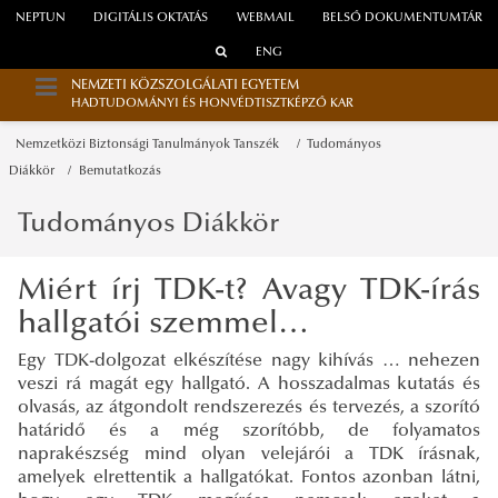
NEPTUN
DIGITÁLIS OKTATÁS
WEBMAIL
BELSŐ DOKUMENTUMTÁR
ENG
NEMZETI KÖZSZOLGÁLATI EGYETEM
HADTUDOMÁNYI ÉS HONVÉDTISZTKÉPZŐ KAR
Nemzetközi Biztonsági Tanulmányok Tanszék
Tudományos
Diákkör
Bemutatkozás
Tudományos Diákkör
Miért írj TDK-t? Avagy TDK-írás
hallgatói szemmel…
Egy TDK-dolgozat elkészítése nagy kihívás … nehezen
veszi rá magát egy hallgató. A hosszadalmas kutatás és
olvasás, az átgondolt rendszerezés és tervezés, a szorító
határidő és a még szorítóbb, de folyamatos
naprakészség mind olyan velejárói a TDK írásnak,
amelyek elrettentik a hallgatókat. Fontos azonban látni,