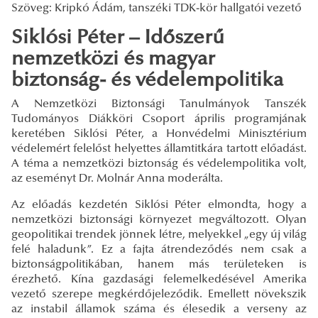
Szöveg: Kripkó Ádám, tanszéki TDK-kör hallgatói vezető
Siklósi Péter – Időszerű
nemzetközi és magyar
biztonság- és védelempolitika
A Nemzetközi Biztonsági Tanulmányok Tanszék
Tudományos Diákköri Csoport április programjának
keretében Siklósi Péter, a Honvédelmi Minisztérium
védelemért felelőst helyettes államtitkára tartott előadást.
A téma a nemzetközi biztonság és védelempolitika volt,
az eseményt Dr. Molnár Anna moderálta.
Az előadás kezdetén Siklósi Péter elmondta, hogy a
nemzetközi biztonsági környezet megváltozott. Olyan
geopolitikai trendek jönnek létre, melyekkel „egy új világ
felé haladunk”. Ez a fajta átrendeződés nem csak a
biztonságpolitikában, hanem más területeken is
érezhető. Kína gazdasági felemelkedésével Amerika
vezető szerepe megkérdőjeleződik. Emellett növekszik
az instabil államok száma és élesedik a verseny az