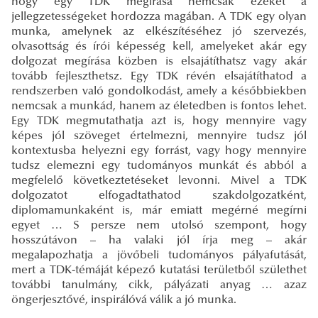
hogy egy TDK megírása nemcsak ezeket a
jellegzetességeket hordozza magában. A TDK egy olyan
munka, amelynek az elkészítéséhez jó szervezés,
olvasottság és írói képesség kell, amelyeket akár egy
dolgozat megírása közben is elsajátíthatsz vagy akár
tovább fejleszthetsz. Egy TDK révén elsajátíthatod a
rendszerben való gondolkodást, amely a későbbiekben
nemcsak a munkád, hanem az életedben is fontos lehet.
Egy TDK megmutathatja azt is, hogy mennyire vagy
képes jól szöveget értelmezni, mennyire tudsz jól
kontextusba helyezni egy forrást, vagy hogy mennyire
tudsz elemezni egy tudományos munkát és abból a
megfelelő következtetéseket levonni. Mivel a TDK
dolgozatot elfogadtathatod szakdolgozatként,
diplomamunkaként is, már emiatt megérné megírni
egyet … S persze nem utolsó szempont, hogy
hosszútávon – ha valaki jól írja meg – akár
megalapozhatja a jövőbeli tudományos pályafutását,
mert a TDK-témáját képező kutatási területből születhet
további tanulmány, cikk, pályázati anyag … azaz
öngerjesztővé, inspirálóvá válik a jó munka.