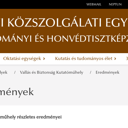
WEBMAIL
NEPTUN
I KÖZSZOLGÁLATI EG
ÁNYI ÉS HONVÉDTISZTKÉP
Oktatási egységek
Kutatás és tudományos élet
elyek
Vallás és Biztonság Kutatóműhely
Eredmények
mények
műhely részletes eredményei