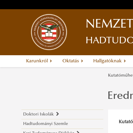
NEMZET
HADTUDOM
Karunkról
Oktatás
Hallgatóknak
Kutatóműh
Ered
Doktori Iskolák
Kutató
Hadtudományi Szemle
Hadtudományi Doktori Iskola