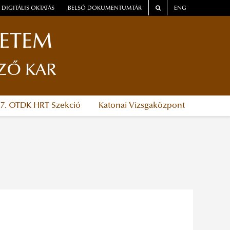
DIGITÁLIS OKTATÁS
BELSŐ DOKUMENTUMTÁR
ENG
YETEM
ZŐ KAR
37. OTDK HRT Szekció
Katonai Vizsgaközpont