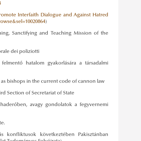
4
romote Interfaith Dialogue and Against Hatred
rowse&sel=10020864
)
ning, Sanctifying and Teaching Mission of the
ale dei poliziotti
i felmentő hatalom gyakorlására a társadalmi
 as bishops in the current code of cannon law
rd Section of Secretariat of State
 a haderőben, avagy gondolatok a fegyvernemi
te.
s konfliktusok következtében Pakisztánban