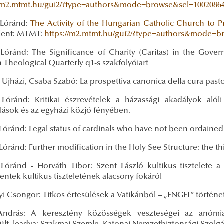
//m2.mtmt.hu/gui2/?type=authors&mode=browse&sel=1002086
 Lóránd:
The Activity of the Hungarian Catholic Church to P
lent: MTMT:
https://m2.mtmt.hu/gui2/?type=authors&mode=b
 Lóránd: The Significance of Charity (Caritas) in the Gover
Theological Quarterly q1-s szakfolyóiart
Ujházi, Csaba Szabó: La prospettiva canonica della cura pastor
 Lóránd: Kritikai észrevételek a házassági akadályok alól
ulások és az egyházi közjó fényében.
Lóránd: Legal status of cardinals who have not been ordained
Lóránd: Further modification in the Holy See Structure: the thi
 Lóránd - Horváth Tibor: Szent László kultikus tisztelete
ntek kultikus tiszteletének alacsony fokáról
i Csongor: Titkos értesülések a Vatikánból – „ENGEL” történe
ndrás: A keresztény közösségek veszteségei az anómiá