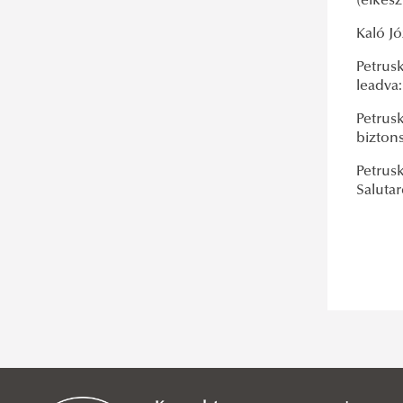
(elkés
Tudományos Diákkör
Korszerű Katonai Híradó,
Kaló Jó
Informatikai, Robotikai és
Petrus
leadva:
Elektronikai Rendszerek
Tudományos Diákkör
Petrus
bizton
Összhaderőnemi műveletek
Petrus
Tudományos Diákkör
Saluta
Repüléstörténeti Tudományos
Diákkör
Repülőtechnika és Légiközlekedési
Tudományos Diákkör
Vallás és Biztonság Tudományos
Diákkör
Nemzetközi Biztonsági