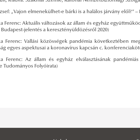
zült, leadva: Szakmai Szemle, Katonai Nemzetbiztonsági Szolg
zsef: „Vajon elmenekülhet-e bárki is a halálos járvány elől?” –
ka Ferenc: Aktuális változások az állam és egyház együttműkö
 Budapest-jelentés a keresztényüldözésről 2020)
ka Ferenc: Vallási közösségek pandémia következtében megv
ság egyes aspektusai a koronavírus kapcsán c. konferenciaköt
ka Ferenc: Az állam és egyház elválasztásának pandémiás
re Tudományos Folyóirata)