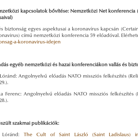
zetközi kapcsolatok bővítése: Nemzetközi Net konferencia (s
saival)
 és biztonság egyes aspektusai a koronavírus kapcsán (Certai
onavirus) című nemzetközi konferencia 59 előadóval. Elérhet
tonsag-a-koronavirus-idejen
adás egyéb nemzetközi és hazai konferenciákon vallás és biz
 Lóránd: Angolnyelvű előadás NATO missziós felkészítés (Reli
29.).
ka Ferenc: Angolnyelvű előadás NATO missziós felkészítés (
28.).
észült szakmai publikációk:
i Lóránd:
The Cult of Saint László (Saint Ladislaus)