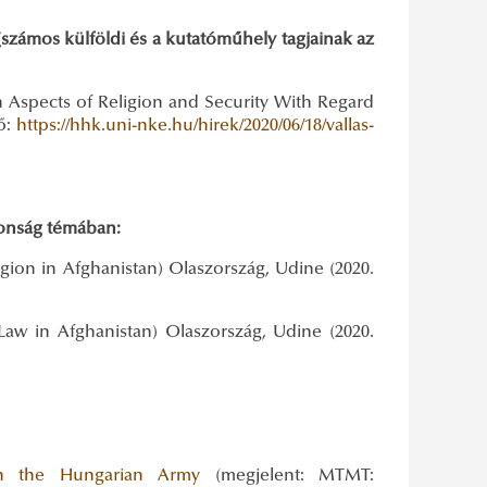
zámos külföldi és a kutatóműhely tagjainak az
n Aspects of Religion and Security With Regard
ő:
https://hhk.uni-nke.hu/hirek/2020/06/18/vallas-
tonság témában:
gion in Afghanistan) Olaszország, Udine (2020.
Law in Afghanistan) Olaszország, Udine (2020.
 in the Hungarian Army
(megjelent: MTMT: