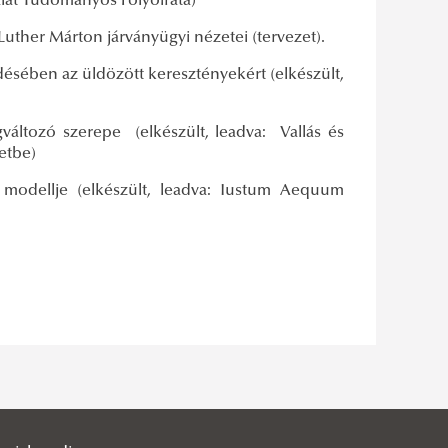
álat Tudományos Folyóirata)
 Luther Márton járványügyi nézetei (tervezet).
désében az üldözött keresztényekért (elkészült,
áltozó szerepe (elkészült, leadva: Vallás és
etbe)
 modellje (elkészült, leadva: Iustum Aequum