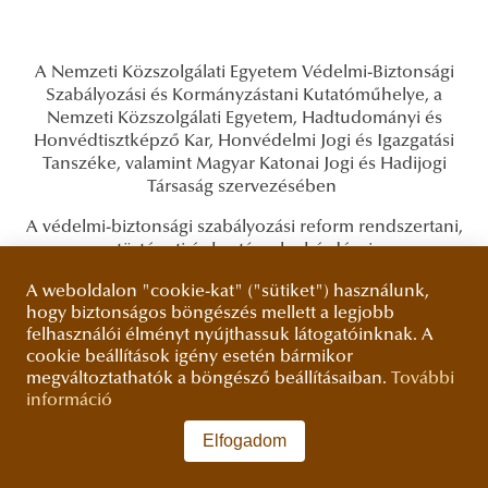
A Nemzeti Közszolgálati Egyetem Védelmi-Biztonsági
Szabályozási és Kormányzástani Kutatóműhelye, a
Nemzeti Közszolgálati Egyetem, Hadtudományi és
Honvédtisztképző Kar, Honvédelmi Jogi és Igazgatási
Tanszéke, valamint Magyar Katonai Jogi és Hadijogi
Társaság szervezésében
A védelmi-biztonsági szabályozási reform rendszertani,
történeti és kortárs alapkérdései
címmel
A weboldalon "cookie-kat" ("sütiket") használunk,
hogy biztonságos böngészés mellett a legjobb
szakmai műhelykonferencia kerül megrendezésre.
felhasználói élményt nyújthassuk látogatóinknak. A
cookie beállítások igény esetén bármikor
A rendezvény a Nemzeti Közszolgálati Egyetem TKP2021-
megváltoztathatók a böngésző beállításaiban.
További
NVA-16 azonosító számú projektje keretében, az
információ
Innovációs és Technológiai Minisztérium Nemzeti
Kutatási Fejlesztési és Innovációs Alapból nyújtott
Elfogadom
támogatásával valósul meg.