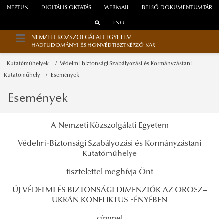
NEPTUN
DIGITÁLIS OKTATÁS
WEBMAIL
BELSŐ DOKUMENTUMTÁR
ENG
NEMZETI KÖZSZOLGÁLATI EGYETEM
HADTUDOMÁNYI ÉS HONVÉDTISZTKÉPZŐ KAR
Kutatóműhelyek
Védelmi-biztonsági Szabályozási és Kormányzástani
Kutatóműhely
Események
Események
A Nemzeti Közszolgálati Egyetem
Védelmi-Biztonsági Szabályozási és Kormányzástani
Kutatóműhelye
tisztelettel meghívja Önt
ÚJ VÉDELMI ÉS BIZTONSÁGI DIMENZIÓK AZ OROSZ–
UKRÁN KONFLIKTUS FÉNYÉBEN
címmel