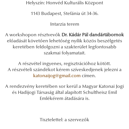
Helyszín: Honvéd Kulturális Központ
1143 Budapest, Stefánia út 34-36.
Intarzia terem
A workshopon résztvevők
Dr. Kádár Pál dandártábornok
előadását követően lehetőség nyílik közös beszélgetés
keretében feldolgozni a szakterület legfontosabb
szakmai folyamatait.
A részvétel ingyenes, regisztrációhoz kötött.
A részvételi szándékot kérem szíveskedjenek jelezni a
katonaijog@gmail.com
címen.
A rendezvény keretében sor kerül a Magyar Katonai Jogi
és Hadijogi Társaság által alapított Schultheisz Emil
Emlékérem átadására is.
Tisztelettel: a szervezők