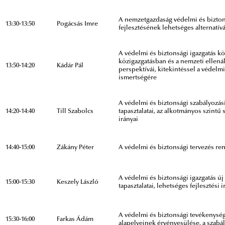
A nemzetgazdaság védelmi és bizton
13:30-13:50
Pogácsás Imre
fejlesztésének lehetséges alternatívá
A védelmi és biztonsági igazgatás k
közigazgatásban és a nemzeti ellená
13:50-14:20
Kádár Pál
perspektívái, kitekintéssel a védelm
ismertségére
A védelmi és biztonsági szabályozá
14:20-14:40
Till Szabolcs
tapasztalatai, az alkotmányos szintű
irányai
14:40-15:00
Zákány Péter
A védelmi és biztonsági tervezés re
A védelmi és biztonsági igazgatás 
15:00-15:30
Keszely László
tapasztalatai, lehetséges fejlesztési
A védelmi és biztonsági tevékenysé
15:30-16:00
Farkas Ádám
alapelveinek érvényesülése, a szabál