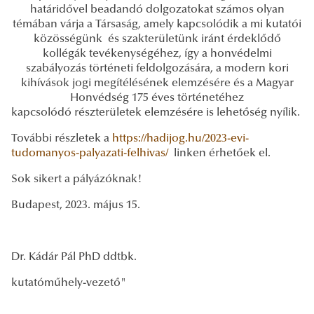
határidővel beadandó dolgozatokat számos olyan
témában várja a Társaság, amely kapcsolódik a mi kutatói
közösségünk és szakterületünk iránt érdeklődő
kollégák tevékenységéhez, így a honvédelmi
szabályozás történeti feldolgozására, a modern kori
kihívások jogi megítélésének elemzésére és a Magyar
Honvédség 175 éves történetéhez
kapcsolódó részterületek elemzésére is lehetőség nyílik.
További részletek a
https://hadijog.hu/2023-evi-
tudomanyos-palyazati-felhivas/
linken érhetőek el.
Sok sikert a pályázóknak!
Budapest, 2023. május 15.
Dr. Kádár Pál PhD ddtbk.
kutatóműhely-vezető"