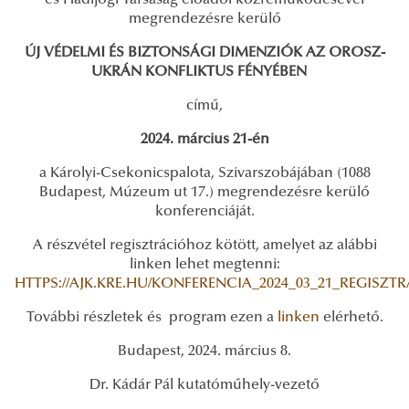
és Hadijogi Társaság előadói közreműködésével
megrendezésre kerülő
ÚJ VÉDELMI ÉS BIZTONSÁGI DIMENZIÓK AZ OROSZ-
UKRÁN KONFLIKTUS FÉNYÉBEN
című,
2024. március 21-én
a Károlyi-Csekonicspalota, Szivarszobájában (1088
Budapest, Múzeum ut 17.) megrendezésre kerülő
konferenciáját.
A részvétel regisztrációhoz kötött, amelyet az alábbi
linken lehet megtenni:
HTTPS://AJK.KRE.HU/KONFERENCIA_2024_03_21_REGISZTR
További részletek és program ezen a
linken
elérhető.
Budapest, 2024. március 8.
Dr. Kádár Pál kutatóműhely-vezető