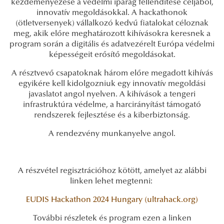
kezdeményezése a védelmi iparág fellendítése céljából,
innovatív megoldásokkal. A hackathonok
(ötletversenyek) vállalkozó kedvű fiatalokat céloznak
meg, akik előre meghatározott kihívásokra keresnek a
program során a digitális és adatvezérelt Európa védelmi
képességeit erősítő megoldásokat.
A résztvevő csapatoknak három előre megadott kihívás
egyikére kell kidolgozniuk egy innovatív megoldási
javaslatot angol nyelven. A kihívások a tengeri
infrastruktúra védelme, a harcirányítást támogató
rendszerek fejlesztése és a kiberbiztonság.
A rendezvény munkanyelve angol.
A részvétel regisztrációhoz kötött, amelyet az alábbi
linken lehet megtenni:
EUDIS Hackathon 2024 Hungary (ultrahack.org)
További részletek és program ezen a linken