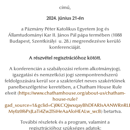
című,
2024. június 21-én
a Pázmány Péter Katolikus Egyetem Jog és
Államtudományi Kar II. János Pál pápa termében (1088
Budapest, Szentkirályi u. 28.) megrendezésre kerülő
konferenciáját.
A részvétel regisztrációhoz kötött.
A konferencián a szabályozási reform alkotmányjogi,
igazgatási és nemzetközi jogi szempontrendszerű
feldolgozására kerül sor a szakterület neves szakértőinek
panelbeszélgetése keretében, a Chatham House Rule
elveit (
https://www.chathamhouse.org/about-us/chatham-
house-rule?
gad_source=1&gclid=Cj0KCQjwxqayBhDFARIsAANWRnR
My0z0f6PsJLaTi4Zw2lSiHeAaAloHEALw_wcB
) betartva.
További részletek és a program, valamint a
regisztrációhoz szükséges adatok: