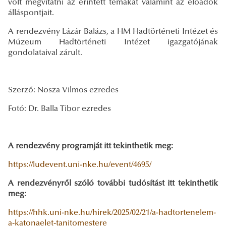
volt megvitatni az érintett témákat valamint az előadók
álláspontjait.
A rendezvény Lázár Balázs, a HM Hadtörténeti Intézet és
Múzeum Hadtörténeti Intézet igazgatójának
gondolataival zárult.
Szerző: Nosza Vilmos ezredes
Fotó: Dr. Balla Tibor ezredes
A rendezvény programját itt tekinthetik meg:
https://ludevent.uni-nke.hu/event/4695/
A rendezvényről szóló további tudósítást itt tekinthetik
meg:
https://hhk.uni-nke.hu/hirek/2025/02/21/a-hadtortenelem-
a-katonaelet-tanitomestere