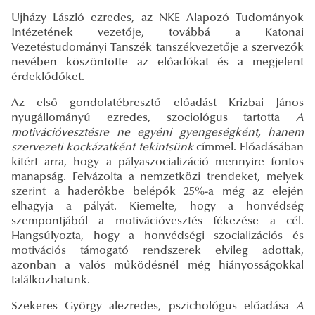
Ujházy László ezredes, az NKE Alapozó Tudományok
Intézetének vezetője, továbbá a Katonai
Vezetéstudományi Tanszék tanszékvezetője a szervezők
nevében köszöntötte az előadókat és a megjelent
érdeklődőket.
Az első gondolatébresztő előadást Krizbai János
nyugállományú ezredes, szociológus tartotta
A
motivációvesztésre ne egyéni gyengeségként, hanem
szervezeti kockázatként tekintsünk
címmel. Előadásában
kitért arra, hogy a pályaszocializáció mennyire fontos
manapság. Felvázolta a nemzetközi trendeket, melyek
szerint a haderőkbe belépők 25%-a még az elején
elhagyja a pályát. Kiemelte, hogy a honvédség
szempontjából a motivációvesztés fékezése a cél.
Hangsúlyozta, hogy a honvédségi szocializációs és
motivációs támogató rendszerek elvileg adottak,
azonban a valós működésnél még hiányosságokkal
találkozhatunk.
Szekeres György alezredes, pszichológus előadása
A