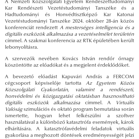
A Nemzeti Közszolgálati Egyetem Rendészettudományi
Kar Rendészeti Vezetéstudományi Tanszéke és a
Hadtudományi és Honvédtisztképző Kar Katonai
Vezetéstudományi Tanszéke 2024. október 28-án közös
konferenciát rendezett
A mesterséges intelligencia és a
digitális eszközök alkalmazása a vezetéselmélet területén
címmel. A szakmai konferencia az RTK épületében került
lebonyolításra.
A szervezők nevében Kovács István rendőr őrnagy
köszöntötte az előadókat és a megjelent érdeklődőket.
A bevezető előadást Kapuvári András a FERCOM
cégcsoport képviselője tartotta
Az Egyetem Közös
Közszolgálati Gyakorlatán, valamint a rendészeti,
honvédelmi és közigazgatási oktatásban hasznosítható
digitális eszközök alkalmazása
címmel. A
Virtuális
Valóság
szimulációs és oktató program bemutatása során
ismertette, hogyan lehet felkészülni a szoftver
használatával a különböző katasztrófa események, károk
elhárítására. A katasztrófavédelmi feladatok virtuális
gyakorlása a meghozott döntések eredményességét jelzi