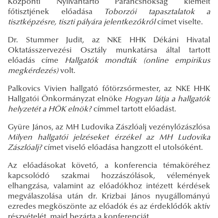
Központi Nyilvántartó Parancsnokság kiemelt
főtisztjének előadása
Toborzói tapasztalatok a
tisztképzésre, tiszti pályára jelentkezőkről
címet viselte.
Dr. Stummer Judit, az NKE HHK Dékáni Hivatal
Oktatásszervezési Osztály munkatársa által tartott
előadás címe
Hallgatók mondták (online empirikus
megkérdezés)
volt.
Palkovics Vivien hallgató főtörzsőrmester, az NKE HHK
Hallgatói Önkormányzat elnöke
Hogyan látja a hallgatók
helyzetét a HÖK elnök?
címmel tartott előadást.
Gyüre János, az MH Ludovika Zászlóalj vezénylőzászlósa
Milyen hallgatói jelzéseket érzékel az MH Ludovika
Zászlóalj?
címet viselő előadása hangzott el utolsóként.
Az előadásokat követő, a konferencia témaköréhez
kapcsolódó szakmai hozzászólások, vélemények
elhangzása, valamint az előadókhoz intézett kérdések
megválaszolása után dr. Krizbai János nyugállományú
ezredes megköszönte az előadók és az érdeklődők aktív
részvételét, majd bezárta a konferenciát.