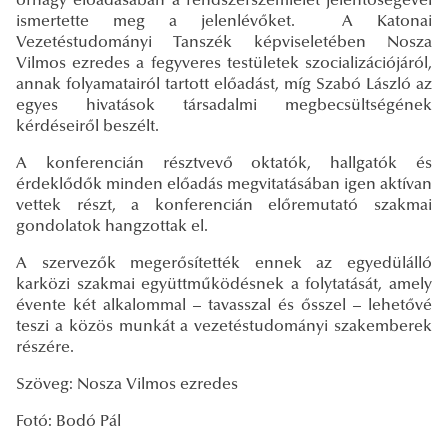
őrnagy előadásában a rendszerszemlélet jelentőségével
ismertette meg a jelenlévőket. A Katonai
Vezetéstudományi Tanszék képviseletében Nosza
Vilmos ezredes a fegyveres testületek szocializációjáról,
annak folyamatairól tartott előadást, míg Szabó László az
egyes hivatások társadalmi megbecsültségének
kérdéseiről beszélt.
A konferencián résztvevő oktatók, hallgatók és
érdeklődők minden előadás megvitatásában igen aktívan
vettek részt, a konferencián előremutató szakmai
gondolatok hangzottak el.
A szervezők megerősítették ennek az egyedülálló
karközi szakmai együttműködésnek a folytatását, amely
évente két alkalommal – tavasszal és ősszel – lehetővé
teszi a közös munkát a vezetéstudományi szakemberek
részére.
Szöveg: Nosza Vilmos ezredes
Fotó: Bodó Pál