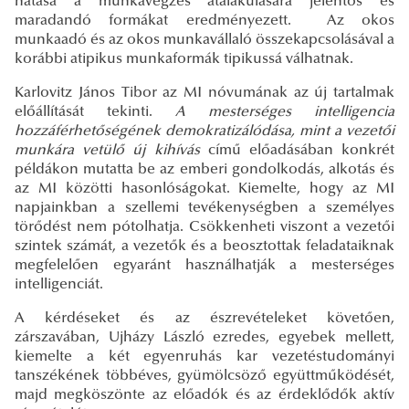
hatása a munkavégzés átalakulására jelentős és
maradandó formákat eredményezett. Az okos
munkaadó és az okos munkavállaló összekapcsolásával a
korábbi atipikus munkaformák tipikussá válhatnak.
Karlovitz János Tibor az MI nóvumának az új tartalmak
előállítását tekinti.
A mesterséges intelligencia
hozzáférhetőségének demokratizálódása, mint a vezetői
munkára vetülő új kihívás
című előadásában konkrét
példákon mutatta be az emberi gondolkodás, alkotás és
az MI közötti hasonlóságokat. Kiemelte, hogy az MI
napjainkban a szellemi tevékenységben a személyes
törődést nem pótolhatja. Csökkenheti viszont a vezetői
szintek számát, a vezetők és a beosztottak feladataiknak
megfelelően egyaránt használhatják a mesterséges
intelligenciát.
A kérdéseket és az észrevételeket követően,
zárszavában, Ujházy László ezredes, egyebek mellett,
kiemelte a két egyenruhás kar vezetéstudományi
tanszékének többéves, gyümölcsöző együttműködését,
majd megköszönte az előadók és az érdeklődők aktív