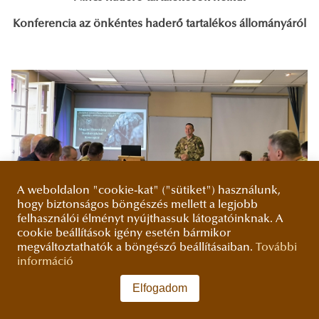
Konferencia az önkéntes haderő tartalékos állományáról
A weboldalon "cookie-kat" ("sütiket") használunk,
hogy biztonságos böngészés mellett a legjobb
A Nemzeti Közszolgálati Egyetem Hadtudományi és
felhasználói élményt nyújthassuk látogatóinknak. A
Honvédtisztképző Kar Katonai Vezetéstudományi
cookie beállítások igény esetén bármikor
Tanszéke, valamint a Magyar Hadtudományi Társaság
megváltoztathatók a böngésző beállításaiban.
További
Humánerőforrás-fejlesztési Szakosztálya konferenciát
információ
tartott 2024. június 3-án, azzal a céllal, hogy az egyetem
állománya és a Magyar Hadtudományi Társaság tagsága
Elfogadom
friss információkat kapjon a Magyar Honvédség
tartalékos rendszeréről, fejlesztési irányairól, céljairól és