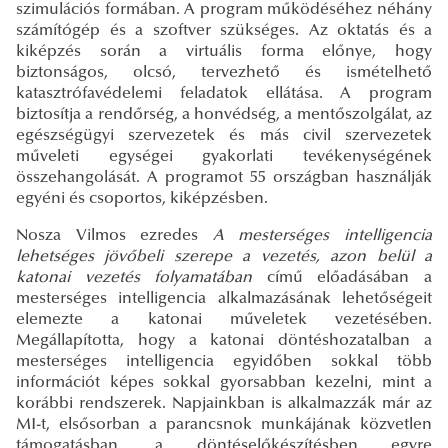
szimulációs formában. A program működéséhez néhány
számítógép és a szoftver szükséges. Az oktatás és a
kiképzés során a virtuális forma előnye, hogy
biztonságos, olcsó, tervezhető és ismételhető
katasztrófavédelemi feladatok ellátása. A program
biztosítja a rendőrség, a honvédség, a mentőszolgálat, az
egészségügyi szervezetek és más civil szervezetek
műveleti egységei gyakorlati tevékenységének
összehangolását. A programot 55 országban használják
egyéni és csoportos, kiképzésben.
Nosza Vilmos ezredes
A mesterséges intelligencia
lehetséges jövőbeli szerepe a vezetés, azon belül a
katonai vezetés folyamatában
című előadásában a
mesterséges intelligencia alkalmazásának lehetőségeit
elemezte a katonai műveletek vezetésében.
Megállapította, hogy a katonai döntéshozatalban a
mesterséges intelligencia egyidőben sokkal több
információt képes sokkal gyorsabban kezelni, mint a
korábbi rendszerek. Napjainkban is alkalmazzák már az
MI-t, elsősorban a parancsnok munkájának közvetlen
támogatásban, a döntéselőkészítésben egyre