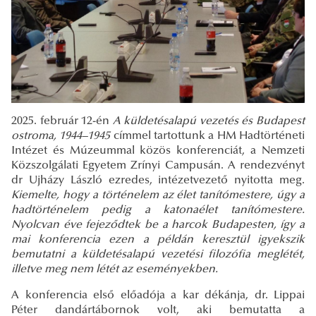
2025. február 12-én
A küldetésalapú vezetés és Budapest
ostroma, 1944–1945
címmel tartottunk a HM Hadtörténeti
Intézet és Múzeummal közös konferenciát, a Nemzeti
Közszolgálati Egyetem Zrínyi Campusán. A rendezvényt
dr Ujházy László ezredes, intézetvezető nyitotta meg.
Kiemelte, hogy a történelem az élet tanítómestere, úgy a
hadtörténelem pedig a katonaélet tanítómestere.
Nyolcvan éve fejeződtek be a harcok Budapesten, így a
mai konferencia ezen a példán keresztül igyekszik
bemutatni a küldetésalapú vezetési filozófia meglétét,
illetve meg nem létét az eseményekben.
A konferencia első előadója a kar dékánja, dr. Lippai
Péter dandártábornok volt, aki bemutatta a