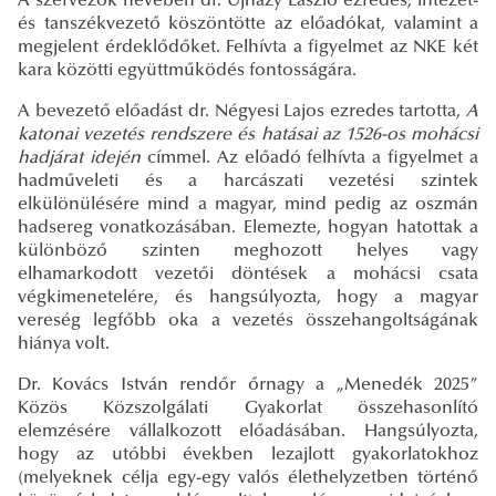
A szervezők nevében dr. Ujházy László ezredes, intézet-
és tanszékvezető köszöntötte az előadókat, valamint a
megjelent érdeklődőket. Felhívta a figyelmet az NKE két
kara közötti együttműködés fontosságára.
A bevezető előadást dr. Négyesi Lajos ezredes tartotta,
A
katonai vezetés rendszere és hatásai az 1526-os mohácsi
hadjárat idején
címmel. Az előadó felhívta a figyelmet a
hadműveleti és a harcászati vezetési szintek
elkülönülésére mind a magyar, mind pedig az oszmán
hadsereg vonatkozásában. Elemezte, hogyan hatottak a
különböző szinten meghozott helyes vagy
elhamarkodott vezetői döntések a mohácsi csata
végkimenetelére, és hangsúlyozta, hogy a magyar
vereség legfőbb oka a vezetés összehangoltságának
hiánya volt.
Dr. Kovács István rendőr őrnagy a „Menedék 2025”
Közös Közszolgálati Gyakorlat összehasonlító
elemzésére vállalkozott előadásában. Hangsúlyozta,
hogy az utóbbi években lezajlott gyakorlatokhoz
(melyeknek célja egy-egy valós élethelyzetben történő