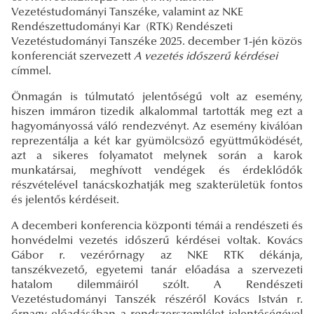
Vezetéstudományi Tanszéke, valamint az NKE
Rendészettudományi Kar (RTK) Rendészeti
Vezetéstudományi Tanszéke 2025. december 1-jén közös
konferenciát szervezett
A vezetés időszerű kérdései
címmel.
Önmagán is túlmutató jelentőségű volt az esemény,
hiszen immáron tizedik alkalommal tartották meg ezt a
hagyományossá váló rendezvényt. Az esemény kiválóan
reprezentálja a két kar gyümölcsöző együttműködését,
azt a sikeres folyamatot melynek során a karok
munkatársai, meghívott vendégek és érdeklődők
részvételével tanácskozhatják meg szakterületük fontos
és jelentős kérdéseit.
A decemberi konferencia központi témái a rendészeti és
honvédelmi vezetés időszerű kérdései voltak. Kovács
Gábor r. vezérőrnagy az NKE RTK dékánja,
tanszékvezető, egyetemi tanár előadása a szervezeti
hatalom dilemmáiról szólt. A Rendészeti
Vezetéstudományi Tanszék részéről Kovács István r.