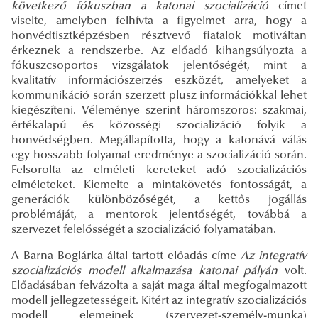
következő fókuszban a katonai szocializáció
címet
viselte, amelyben felhívta a figyelmet arra, hogy a
honvédtisztképzésben résztvevő fiatalok motiváltan
érkeznek a rendszerbe. Az előadó kihangsúlyozta a
fókuszcsoportos vizsgálatok jelentőségét, mint a
kvalitatív információszerzés eszközét, amelyeket a
kommunikáció során szerzett plusz információkkal lehet
kiegészíteni. Véleménye szerint háromszoros: szakmai,
értékalapú és közösségi szocializáció folyik a
honvédségben. Megállapította, hogy a katonává válás
egy hosszabb folyamat eredménye a szocializáció során.
Felsorolta az elméleti kereteket adó szocializációs
elméleteket. Kiemelte a mintakövetés fontosságát, a
generációk különbözőségét, a kettős jogállás
problémáját, a mentorok jelentőségét, továbbá a
szervezet felelősségét a szocializáció folyamatában.
A Barna Boglárka által tartott előadás címe
Az integratív
szocializációs modell alkalmazása katonai pályán
volt.
Előadásában felvázolta a saját maga által megfogalmazott
modell jellegzetességeit. Kitért az integratív szocializációs
modell elemeinek (szervezet-személy-munka)