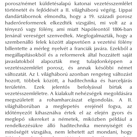
porosz/német küldetésalapú katonai vezetésszemlélet
történetét és fejlődését a II. világháború végéig. Lippai
dandártábornok elmondta, hogy a 19. századi porosz
haderőreformerek elkezdték vizsgálni, mi volt az a
tényező vagy fölény, ami miatt Napóleontól 1806-ban
Jenánál vereséget szenvedtek. Megfogalmazták, hogy a
szembenálló felek között alapvetően a vezetési fölény
billentette a mérleg nyelvét a franciák javára. Ezekből a
megállapításokból és a reformerek által hozzátett saját
javaslatokból alapozták meg tulajdonképpen a
vezetésszemlélet porosz, és annak későbbi német
változatát. Az I. világháború azonban rengeteg változást
hozott, többek között, a haditechnika és harceljárás
területén. Ezek jelentős befolyással bírtak a
vezetésszemléletre. A kialakult nehézségek megoldására
megszületett a rohamharcászat elgondolás. A II.
világháborúban a meglepetés erejénél fogva, az
időtényezőt kihasználva értek el az elején gyors és
meglepő sikereket a németek, miközben például a
rendelkezésükre álló haditechnika mennyiségét és
minőségét vizsgálva, nem lehetett azt mondani, hogy