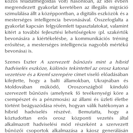
közös feladatmegoldás volt) hasonlóan, az idei évben
megrendezett gyakorlat keretében az illegális migráció
szimulálása állt a középpontban, a digitális eszközök és a
mesterséges intelligencia bevonásával. Összefoglalta a
gyakorlat kapcsán felgyülemlett tapasztalatokat, valamint
kitért a további fejlesztési lehetőségekre (pl. szakértők
bevonására a kiértékelésbe, a kommunikációs tréning
erősítése, a mesterséges intelligencia nagyobb mértékű
bevonása) is.
Szenes Eszter
A szervezett bűnözés mint a hibrid
hadviselés eszköze, különös tekintettel az orosz katonai
vezetésre és a Kreml szerepére
címet viselő előadásában
kifejtette, hogy a balti államokban, Ukrajnában és
Moldovában működő, Oroszországból kiinduló
szervezett bűnözés (amelynek fő tevékenységi köre a
csempészet és a pénzmosás) az állami és üzleti életbe
történt beágyazódása révén, hogyan válik hatékonyan a
hibrid hadviselés részévé. Bemutatta, hogy a
köztudottan erős orosz központi vezetés által
alkalmazott hadviselési mód részeként a szervezett
bűnözői csoportok alkalmazása a káosz generálásán