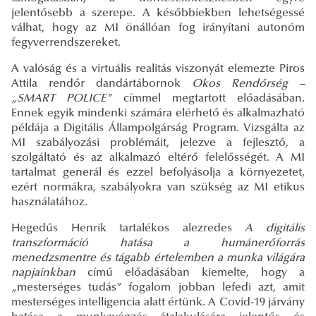
jelentősebb a szerepe. A későbbiekben lehetségessé
válhat, hogy az MI önállóan fog irányítani autonóm
fegyverrendszereket.
A valóság és a virtuális realitás viszonyát elemezte Piros
Attila rendőr dandártábornok
Okos Rendőrség –
„SMART POLICE”
címmel megtartott előadásában.
Ennek egyik mindenki számára elérhető és alkalmazható
példája a Digitális Állampolgárság Program. Vizsgálta az
MI szabályozási problémáit, jelezve a fejlesztő, a
szolgáltató és az alkalmazó eltérő felelősségét. A MI
tartalmat generál és ezzel befolyásolja a környezetet,
ezért normákra, szabályokra van szükség az MI etikus
használatához.
Hegedűs Henrik tartalékos alezredes
A digitális
transzformáció hatása a humánerőforrás
menedzsmentre és tágabb értelemben a munka világára
napjainkban
című előadásában kiemelte, hogy a
„mesterséges tudás” fogalom jobban lefedi azt, amit
mesterséges intelligencia alatt értünk. A Covid-19 járvány