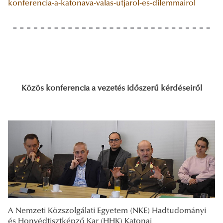
konferencia-a-katonava-valas-utjarol-es-dilemmairol
Közös konferencia a vezetés időszerű kérdéseiről
A Nemzeti Közszolgálati Egyetem (NKE) Hadtudományi
és Honvédtisztképző Kar (HHK) Katonai