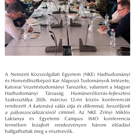
A Nemzeti Közszolgálati Egyetem (NKE) Hadtudományi
és Honvédtisztképző Kar Alapozó Tudományok Intézete,
Katonai Vezetéstudományi Tanszéke, valamint a Magyar
Hadtudományi Társaság Humánerőforrás-fejlesztési
Szakosztálya 2026. március 12-én közös konferenciát
rendezett
A katonává válás útja és dilemmái, beszéljünk
a pályaszocializációról
címmel. Az NKE Zrínyi Miklós
Laktanya és Egyetemi Campus IMO konferencia
termében lezajlott rendezvényen három előadást
hallgathattak meg a résztvevők.