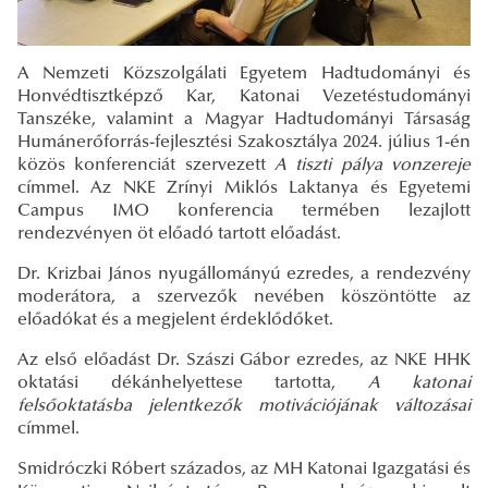
A Nemzeti Közszolgálati Egyetem Hadtudományi és
Honvédtisztképző Kar, Katonai Vezetéstudományi
Tanszéke, valamint a Magyar Hadtudományi Társaság
Humánerőforrás-fejlesztési Szakosztálya 2024. július 1-én
közös konferenciát szervezett
A tiszti pálya vonzereje
címmel. Az NKE Zrínyi Miklós Laktanya és Egyetemi
Campus IMO konferencia termében lezajlott
rendezvényen öt előadó tartott előadást.
Dr. Krizbai János nyugállományú ezredes, a rendezvény
moderátora, a szervezők nevében köszöntötte az
előadókat és a megjelent érdeklődőket.
Az első előadást Dr. Szászi Gábor ezredes, az NKE HHK
oktatási dékánhelyettese tartotta,
A katonai
felsőoktatásba jelentkezők motivációjának változásai
címmel.
Smidróczki Róbert százados, az MH Katonai Igazgatási és