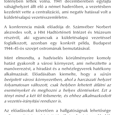
fölényben lettek volna. 1941 decemberében egyfajta
válsághelyzet állt elő a német haderőben, a vezetésben
kezdetét vette a centralizáció, ami negatív hatással volt a
küldetésalapú vezetésszemléletre.
A konferencia másik előadója dr. Számvéber Norbert
alezredes volt, a HM Hadtörténeti Intézet és Múzeum
részéről, aki ugyancsak a küldetésalapú vezetéssel
foglalkozott, azonban egy konkrét példa, Budapest
1944–45-ös szovjet ostromának bemutatásával.
Mint elmondta, a hadviselés körülményeire komoly
hatást gyakorolt a városi környezet, ami nehezítette a
manőverezést, a híradást és a nehézfegyverek hatékony
alkalmazását. Előadásában kiemelte, hogy a
sűrűn
beépített városi környezetben, ahol a harcászati helyzet
folyamatosan változott, csak helyben lehetett átlátni az
eseményeket és meghozni a helyes döntéseket. Ezt a
tényt mind a két fél felismerte, és ehhez alkalmazkodott
a vezetés-irányítási rendszer is.
Az előadásokat követően a hallgatóságnak lehetősége